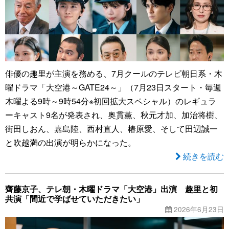
俳優の趣里が主演を務める、7月クールのテレビ朝日系・木
曜ドラマ「大空港～GATE24～」（7月23日スタート・毎週
木曜よる9時～9時54分※初回拡大スペシャル）のレギュラ
ーキャスト9名が発表され、奥貫薫、秋元才加、加治将樹、
街田しおん、嘉島陸、西村直人、椿原愛、そして田辺誠一
と吹越満の出演が明らかになった。
続きを読む
齊藤京子、テレ朝・木曜ドラマ「大空港」出演 趣里と初
共演「間近で学ばせていただきたい」
2026年6月23日