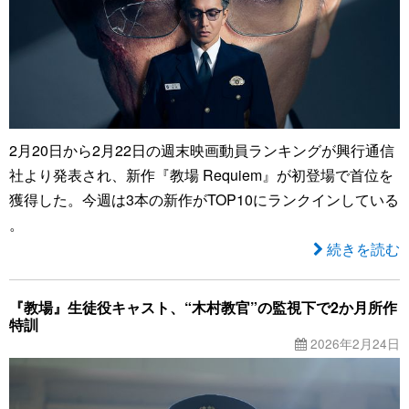
2月20日から2月22日の週末映画動員ランキングが興行通信
社より発表され、新作『教場 Requiem』が初登場で首位を
獲得した。今週は3本の新作がTOP10にランクインしている
。
続きを読む
『教場』生徒役キャスト、“木村教官”の監視下で2か月所作
特訓
2026年2月24日