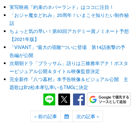
実写映画『約束のネバーランド』はココに注目！
「おジャ魔女どれみ」20周年！いまこそ知りたい制作秘
話
ちょっと気の早い！第93回アカデミー賞ノミネート予想
【2021年版】
「VIVANT」“最大の宿敵”ついに登場 第14話衝撃の予
告編が公開
次期朝ドラ「ブラッサム」語りは三條雅幸アナ！ポスタ
ービジュアル公開＆タイトル映像監督決定
完全新作『八つ墓村』本予告映像＆ビジュアル公開 主
題歌はB'z松本孝弘率いるTMGに決定
« 前の記事
次の記事 »