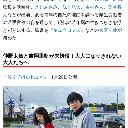
歌集を映画化。
水川あさみ
、
浅香航大
、
吉村界人
、
染谷将
太
などが出演。ある青年の自死の理由を調べる厚生労働省
の若手官僚の姿を通して、現代の若年層の生きづらさを浮
き彫りにする。監督を『
キュクロプス
』などの
大庭功睦
が
務めた。
仲野太賀と吉岡里帆が夫婦役！大人になりきれない
大人たちへ
『
泣く子はいねぇが
』11月20日公開