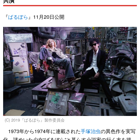
共演
『
ばるぼら
』11月20日公開
(C) 2019『ばるぼら』製作委員会
1973年から1974年に連載された
手塚治虫
の異色作を実写
化。謎めいた少女“ばるぼら”と暮らす小説家の行く末を描