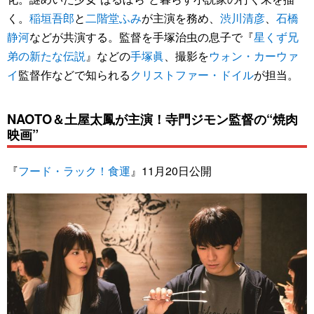
く。
稲垣吾郎
と
二階堂ふみ
が主演を務め、
渋川清彦
、
石橋
静河
などが共演する。監督を手塚治虫の息子で『
星くず兄
弟の新たな伝説
』などの
手塚眞
、撮影を
ウォン・カーウァ
イ
監督作などで知られる
クリストファー・ドイル
が担当。
NAOTO＆土屋太鳳が主演！寺門ジモン監督の“焼肉
映画”
『
フード・ラック！食運
』11月20日公開