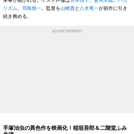
リズム
、
羽鳥慎一
。監督を
山崎貴
と
八木竜一
が前作に引き
続き務める。
ADVERTISEMENT
手塚治虫の異色作を映画化！稲垣吾郎＆二階堂ふみ