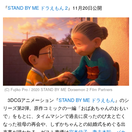
『
STAND BY ME ドラえもん 2
』11月20日公開
(C) Fujiko Pro / 2020 STAND BY ME Doraemon 2 Film Partners
3DCGアニメーション『
STAND BY ME ドラえもん
』のシ
リーズ第2弾。原作コミックの一編「おばあちゃんのおもい
で」をもとに、タイムマシンで過去に戻ったのび太と亡く
なった祖母の再会や、しずかちゃんとの結婚式をめぐる出
来事が描かれる。ゲスト声優は
宮本信子
、
妻夫木聡
、
バカ