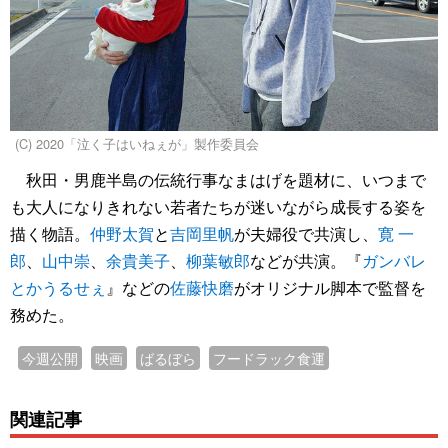
(C) 2020「泣く子はいねぇが」製作委員会
秋田・男鹿半島の伝統行事なまはげを題材に、いつまで
も大人になりきれない若者たちが迷いながら成長する姿を
描く物語。
仲野太賀
と
吉岡里帆
が夫婦役で共演し、
寛 一
郎
、
山中崇
、
余貴美子
、
柳葉敏郎
などが共演。『
ガンバレ
とかうるせぇ
』などの
佐藤快磨
がオリジナル脚本で監督を
務めた。
今週公開
映画
ばるぼら
フードラック食運
関連記事