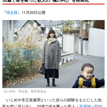
『
滑走路
』11月20日公開
(C) 2020「滑走路」製作委員会
いじめや非正規雇用といった自らの経験をもとにした短
歌を世に送り出し、32歳で命を断った歌人・
萩原慎一郎
の