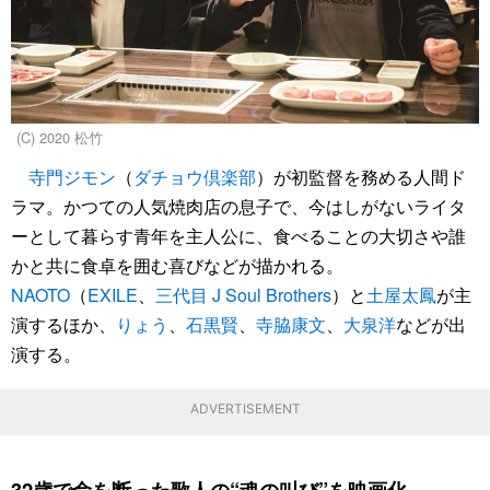
(C) 2020 松竹
寺門ジモン
（
ダチョウ倶楽部
）が初監督を務める人間ド
ラマ。かつての人気焼肉店の息子で、今はしがないライタ
ーとして暮らす青年を主人公に、食べることの大切さや誰
かと共に食卓を囲む喜びなどが描かれる。
NAOTO
（
EXILE
、
三代目 J Soul Brothers
）と
土屋太鳳
が主
演するほか、
りょう
、
石黒賢
、
寺脇康文
、
大泉洋
などが出
演する。
ADVERTISEMENT
32歳で命を断った歌人の“魂の叫び”を映画化