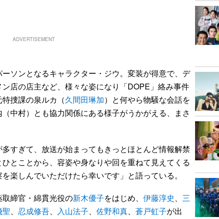
ADVERTISEMENT
ーソンとなるキャラクター・ジウ。変装が得意で、デ
ン店の店主など、様々な姿になり「DOPE」絡み事件
元特捜課の泉ルカ（
久間田琳加
）と何やら物騒な会話を
内（中村）とも協力関係にある様子がうかがえる、まさ
多すぎて、放送が始まってもきっとほとんど情報解禁
とひとことから、容姿や身なりや回を重ねて見えてくる
察を楽しんでいただけたら幸いです」と語っている。
取締官・綿貫光役の
新木優子
をはじめ、
伊藤淳史
、
三
飛聖
、
忍成修吾
、
入山法子
、
佐野和真
、
蒼戸虹子
が出