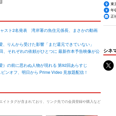
新
東
年収
正
追加キャスト2名発表 湾岸署の魚住元係長、まさかの動画
愛、りんから受けた影響「まだ還元できていない」
シネ
高田、それぞれの依頼がひとつに 最新作本予告映像が公
愛）の前に思わぬ人物が現れる 第92回あらすじ
オフ、明日から Prime Video 見放題配信！
リエイトタグが含まれており、リンク先での会員登録や購入など