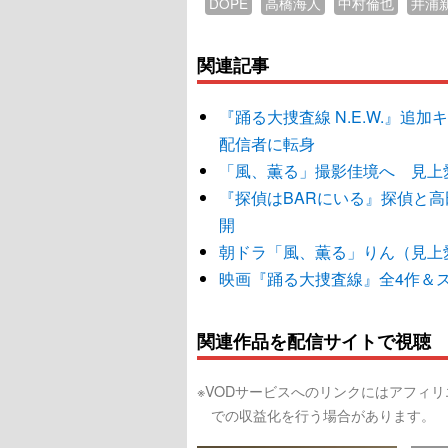
DOPE
高橋海人
中村倫也
井浦
関連記事
『踊る大捜査線 N.E.W.』
配信者に転身
「風、薫る」撮影佳境へ 見上
『探偵はBARにいる』探偵と
開
朝ドラ「風、薫る」りん（見上
映画『踊る大捜査線』全4作＆スピン
関連作品を配信サイトで視聴
※VODサービスへのリンクにはアフィ
での収益化を行う場合があります。