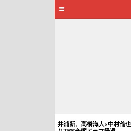
井浦新、高橋海人×中村倫也
りTBS金曜ドラマ帰還