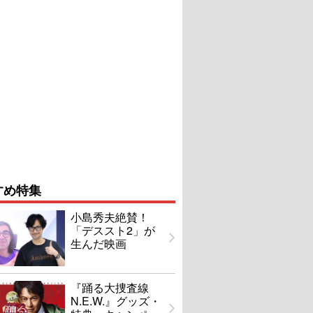
すめ特集
小島秀夫絶賛！
「デススト2」が
生んだ映画
『踊る大捜査線
N.E.W.』グッズ・