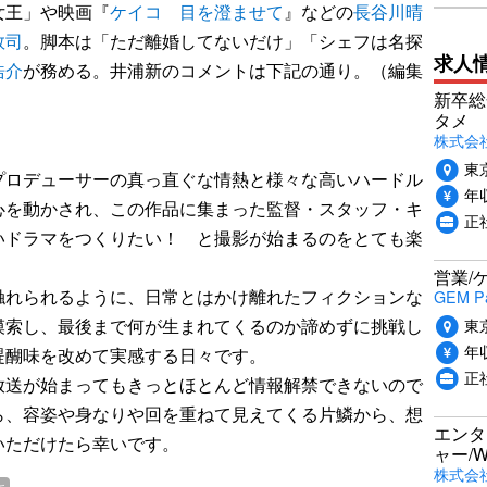
女王」や映画『
ケイコ 目を澄ませて
』などの
長谷川晴
敦司
。脚本は「ただ離婚してないだけ」「シェフは名探
求人
浩介
が務める。井浦新のコメントは下記の通り。（編集
新卒総
タメ
株式会社P
東
プロデューサーの真っ直ぐな情熱と様々な高いハードル
年収
心を動かされ、この作品に集まった監督・スタッフ・キ
正
いドラマをつくりたい！ と撮影が始まるのをとても楽
営業/
触れられるように、日常とはかけ離れたフィクションな
GEM P
東
模索し、最後まで何が生まれてくるのか諦めずに挑戦し
年収
醍醐味を改めて実感する日々です。
正
放送が始まってもきっとほとんど情報解禁できないので
ら、容姿や身なりや回を重ねて見えてくる片鱗から、想
エンタ
いただけたら幸いです。
ャー/
株式会社i