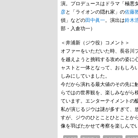
演。プロデュースはドラマ「極悪
彦
と「ライオンの隠れ家」の
佐藤
偵」などの
田中眞一
。演出は
鈴木
部・入倉功一）
＜井浦新（ジウ役）コメント＞
オファーをいただいた時、長谷川
を越えようと挑戦する攻めの姿に
ャストと一体となって、おもしろ
しみにしていました。
今だから演れる最大値のその先に
らではの世界観を、楽しみながら
ています。エンターテイメントの
私が演じるジウは謎が多すぎて、
すが、ジウのひとことひとことか
像を羽ばたかせて考察を楽しんで