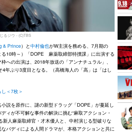
ウ - (C)TBS
g & Prince
）と
中村倫也
がW主演を務める、7月期の
よる10時～）「DOPE 麻薬取締部特捜課」に出演する
枠への出演は、2018年放送の「アンナチュラル」、
よそ4年ぶり3度目となる。（高橋海人の「高」は「はし
し＜7枚＞
名小説を原作に、謎の新型ドラッグ「DOPE」が蔓延し
バディが不可解な事件の解決に挑む“麻取アクション・
じる新人麻薬取締官・才木優人と、中村演じる型破りな
悪なバディによる人間ドラマが、本格アクションと共に