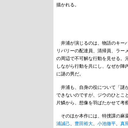
描かれる。
井浦が演じるのは、物語のキーパ
リバリーの配達員、清掃員、ラーメ
の周辺で不可解な行動を見せる。
しながら行動を共にし、なぜか陣
に謎の男だ。
井浦も、自身の役について「謎が
できないのですが、ジウのひとこ
片鱗から、想像を羽ばたかせて考
そのほか本作には、特捜課の麻薬
浦誠己
、
豊田裕大
、
小池徹平
、
真