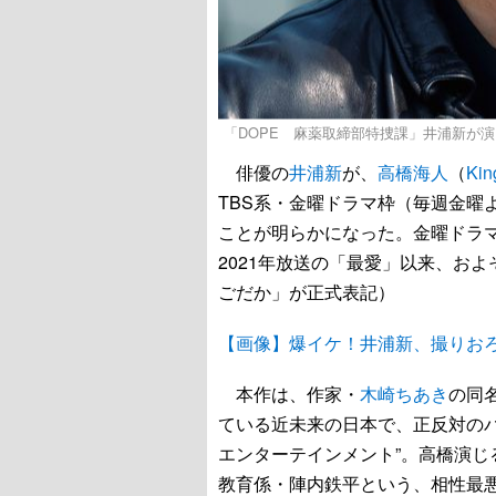
「DOPE 麻薬取締部特捜課」井浦新が演じるジ
俳優の
井浦新
が、
高橋海人
（
Kin
TBS系・金曜ドラマ枠（毎週金曜
ことが明らかになった。金曜ドラマ
2021年放送の「最愛」以来、お
ごだか」が正式表記）
【画像】爆イケ！井浦新、撮りおろ
本作は、作家・
木崎ちあき
の同
ている近未来の日本で、正反対の
エンターテインメント”。高橋演
教育係・陣内鉄平という、相性最