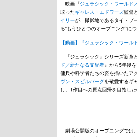
映画『
ジュラシック・ワールド
取った
ギャレス・エドワーズ
監督
イリー
が、撮影地であるタイ・プ
る“もうひとつのオープニング”に
【動画】『ジュラシック・ワール
『ジュラシック』シリーズ新章と
ド／新たなる支配者
』から5年後
傭兵や科学者たちの姿を描いたア
ヴン・スピルバーグ
を敬愛するギ
し、1作目への原点回帰を目指し
劇場公開版のオープニングでは、