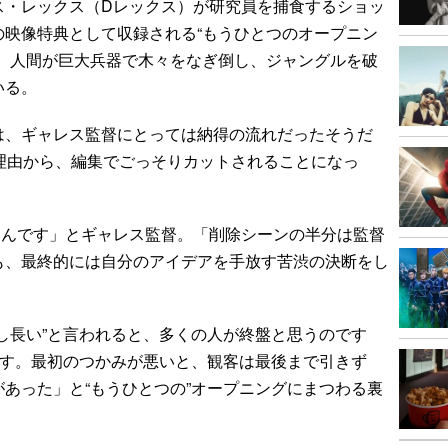
ス・レックス（Dレックス）が研究員を捕食するショッ
の映像特典として収録される“もうひとつのオープニン
に、人間が巨大兵器で木々をなぎ倒し、ジャングルを破
いる。
、ギャレス監督にとっては納得の流れだったそうだ
理由から、編集でごっそりカットされることになっ
いんです」とギャレス監督。「削除シーンの半分は監督
も、最終的には自分のアイデアを手放す苦渋の決断をし
し長い”と言われると、多くの人が終盤と思うのです
です。最初のつかみが悪いと、観客は最後まで引きず
あった」と“もうひとつの”オープニングにまつわる裏