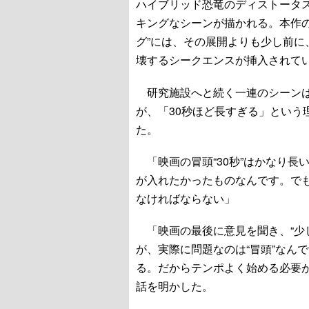
ハイブリッド恐竜のディストータ
キングなシーンが描かれる。本作
グ”には、その展開よりも少し前
壊するシークエンスが挿入されて
研究施設へと続く一連のシーンは
が、「30秒ほど長すぎる」という
た。
「映画の冒頭“30秒”はかなり長
が入れたかったものなんです。で
なければならない」
「映画の最後に意見を聞き、“少
が、実際に問題なのは“冒頭”なん
る。だからテンポよく始める必要が
話を明かした。