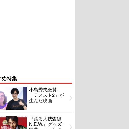
すめ特集
小島秀夫絶賛！
「デススト2」が
生んだ映画
『踊る大捜査線
N.E.W.』グッズ・