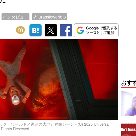
インタビュー
@jurassicworldjp
おす
ールド／復活の大地』冒頭シーン - (C) 2025 Universal
l Rights Reserved.