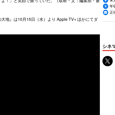
すよ！」と笑顔で振っていた。（取材・文：編集部・倉
年収
正
』は10月15日（水）より Apple TV+ ほかにてダ
シネ