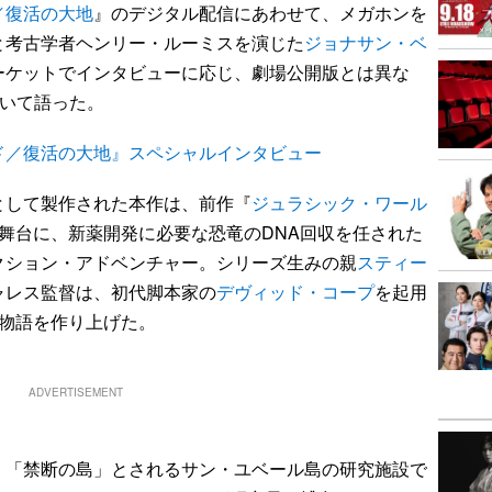
／復活の大地
』のデジタル配信にあわせて、メガホンを
と考古学者ヘンリー・ルーミスを演じた
ジョナサン・ベ
ーケットでインタビューに応じ、劇場公開版とは異な
ついて語った。
ド／復活の大地』スペシャルインタビュー
して製作された本作は、前作『
ジュラシック・ワール
を舞台に、新薬開発に必要な恐竜のDNA回収を任された
クション・アドベンチャー。シリーズ生みの親
スティー
ャレス監督は、初代脚本家の
デヴィッド・コープ
を起用
た物語を作り上げた。
ADVERTISEMENT
「禁断の島」とされるサン・ユベール島の研究施設で