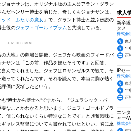
ジョナサンは、オリジナル版の主人公アラン・グラン
学んだヘンリー博士を演じた。奇しくもジョナサンは、
求人
キッド ふたりの魔女
』で、グラント博士と並ぶ伝説の
新卒総
博士役の
ジェフ・ゴールドブラム
と共演している。
タメ
株式会社P
東
ADVERTISEMENT
年収
の大地』の劇場公開後、ジェフから映画のフィードバ
正
ョナサンは「この前、作品を観たそうです」と回答。
IPセ
に喜んでくれました。ジェフはロサンゼルスで観て、そ
株式会
を送ってくれたんです。それを読んで、本当に胸が熱く
東
高評価に安堵したという。
年収
正
も“博士から博士へ”ですから。『ジュラシック・パー
重要なことかわかると思います。ジェフ・ゴールドブラ
エンタ
て、信じられないくらい特別なことです」と興奮気味に
ャー/
株式会社i
はギャレス監督についても書かれていたといい、隣に座
東