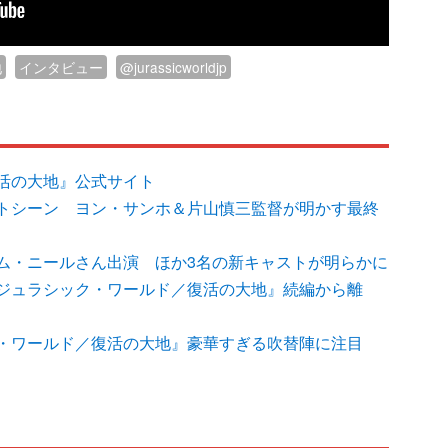
地
インタビュー
@jurassicworldjp
活の大地』公式サイト
トシーン ヨン・サンホ＆片山慎三監督が明かす最終
ム・ニールさん出演 ほか3名の新キャストが明らかに
ジュラシック・ワールド／復活の大地』続編から離
・ワールド／復活の大地』豪華すぎる吹替陣に注目