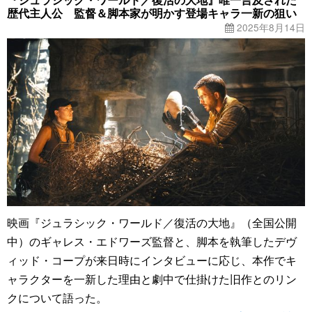
歴代主人公 監督＆脚本家が明かす登場キャラ一新の狙い
2025年8月14日
映画『ジュラシック・ワールド／復活の大地』（全国公開
中）のギャレス・エドワーズ監督と、脚本を執筆したデヴ
ィッド・コープが来日時にインタビューに応じ、本作でキ
ャラクターを一新した理由と劇中で仕掛けた旧作とのリン
クについて語った。