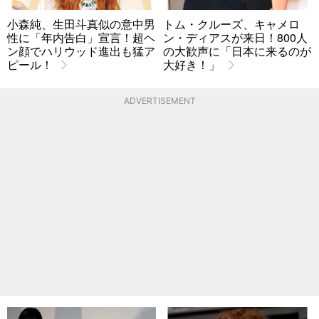
小森純、生田斗真似の意中男
トム・クルーズ、キャメロ
性に「年内告白」宣言！超ヘ
ン・ディアスが来日！800人
ン顔でハリウッド進出も猛ア
の大歓声に「日本に来るのが
ピール！
大好き！」
ADVERTISEMENT