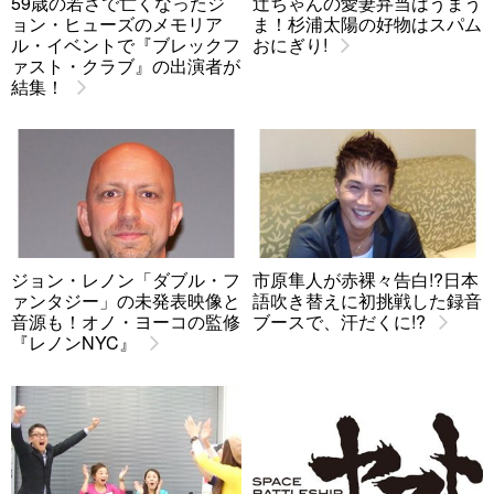
59歳の若さで亡くなったジ
辻ちゃんの愛妻弁当はうまう
ョン・ヒューズのメモリア
ま！杉浦太陽の好物はスパム
ル・イベントで『ブレックフ
おにぎり!
ァスト・クラブ』の出演者が
結集！
ジョン・レノン「ダブル・フ
市原隼人が赤裸々告白!?日本
ァンタジー」の未発表映像と
語吹き替えに初挑戦した録音
音源も！オノ・ヨーコの監修
ブースで、汗だくに!?
『レノンNYC』