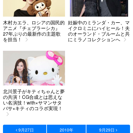
木村カエラ、ロシアの国民的
妊娠中のミランダ・カー、マ
アニメ『チェブラーシカ』
イクロミニにハイヒール！夫
27年ぶりの最新作の主題歌
のオーランド・ブルームと共
を担当！
にミラノコレクションへ
北川景子がキティちゃんと夢
の共演！CG合成とは思えな
い名演技！with×サマンサタ
バサ×キティのコラボ実現！
9月27日
2010年
9月29日