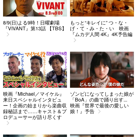
8/9(日)よる9時！日曜劇場
もっと“キレイに” つ・な・
『VIVANT』第13話 【TBS】
げ・て・み・た・い 映画
『ムカデ人間 4K』4K予告編
映画『Michael／マイケル』
ゾンビになってしまった娘が
来日スペシャルインタビュ
「BoA」の曲で踊り出す...
ー！企画の始まりから楽曲収
映画『世界で最後の愛しい
録秘話まで……キャスト＆プ
娘！』予告
ロデューサーが語り尽くす