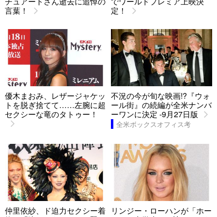
チュアートさん逝去に追悼の
でワールドプレミア上映決
言葉！
定！
優木まおみ、レザージャケッ
不況の今が旬な映画!?『ウォ
トを脱ぎ捨てて……左腕に超
ール街』の続編が全米ナンバ
セクシーな竜のタトゥー！
ーワンに決定 -9月27日版
全米ボックスオフィス考
仲里依紗、ド迫力セクシー着
リンジー・ローハンが「ホー