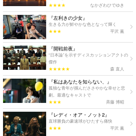
★★★★
なかざわひでゆき
『左利きの少女』
生きる力が鮮やかな色となって輝く
★★★
平沢 薫
『開戦前夜』
“日本論”を示すディスカッションアクトの
傑作
★★★★★
森 直人
『私はあなたを知らない、』
孤独な青年が掴んだささやかな幸せと悲
劇。最適なキャストで
★★★
斉藤 博昭
『レディ・オア・ノット2』
直球勝負の豪速球がひたすら痛快
★★★
平沢 薫