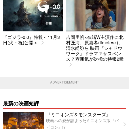
『ゴジラ-0.0』特報＜11月3
吉岡里帆×奈緒W主演作に北
日(火・祝)公開＞
村匠海、原嘉孝(timelesz)、
清水尚弥ら 映画『シャドウ
ワーク』ドラマ？サスペン
ス？雰囲気が対極の特報2種
ADVERTISEMENT
最新の映画短評
『ミニオンズ＆モンスターズ』
映画への愛が詰まったミニオンズ版『バ
ビロン』!?