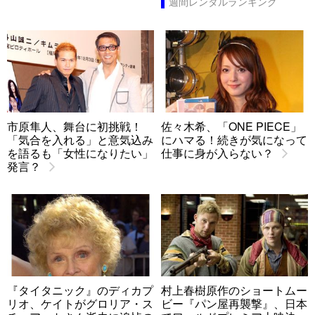
週間レンタルランキング
市原隼人、舞台に初挑戦！
佐々木希、「ONE PIECE」
「気合を入れる」と意気込み
にハマる！続きが気になって
を語るも「女性になりたい」
仕事に身が入らない？
発言？
『タイタニック』のディカプ
村上春樹原作のショートムー
リオ、ケイトがグロリア・ス
ビー『パン屋再襲撃』、日本