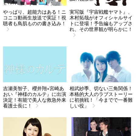
やっぱり、超能力はある！ニ
実写版『宇宙戦艦ヤマト』、
コニコ動画生放送で実証！視
木村拓哉がオフィシャルサイ
聴者も鳥肌ものの書き込み！
トに登場！予告編もアップさ
れ、その世界観が明らかに！
吉瀬美智子、櫻井翔×宮崎あ
相武紗季、切ない三角関係！
おい『神様のカルテ』に出演
本格的大人のラブストーリー
決定！有能で美人な救急外来
に初挑戦！「今までで一番難
看護士長に！
しい役」