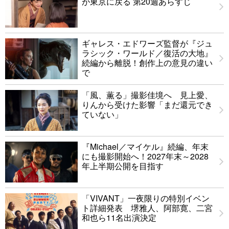
が東京に戻る 第20週あらすじ
ギャレス・エドワーズ監督が『ジュ
ラシック・ワールド／復活の大地』
続編から離脱！創作上の意見の違い
で
「風、薫る」撮影佳境へ 見上愛、
りんから受けた影響「まだ還元でき
ていない」
『Michael／マイケル』続編、年末
にも撮影開始へ！2027年末～2028
年上半期公開を目指す
「VIVANT」一夜限りの特別イベン
ト詳細発表 堺雅人、阿部寛、二宮
和也ら11名出演決定