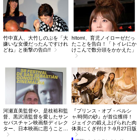
竹中直人、大竹しのぶを「大
hitomi、育児ノイローゼだっ
嫌いな女優だったんですけれ
たことを告白！「トイレにか
どね」と衝撃の告白!!
けこんで数分頭をかかえた」
河瀬直美監督や、是枝裕和監
『プリンス・オブ・ペルシ
督、黒沢清監督を愛したサン
ャ/時間の砂』が首位獲得！
セバスチャン映画祭ディレク
ジェイクの鍛え上げられた肉
ター、日本映画に思うこと…
体美にくぎ付け？-9月27日版