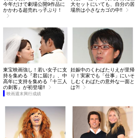
今年だけで劇場公開9作品に
大セットにいても、自分の居
かかわる超売れっ子ぶり！
場所は小さなカゴの中!!
東宝映画強し！若い女子に支
妊娠中のくわばたりえが里帰
持を集める『君に届け』、中
り！実家でも「仕事」にいそ
高年に支持を集める『十三人
しむくわばたの意外な一面と
の刺客』が初登場!!
は?!
映画週末興行成績