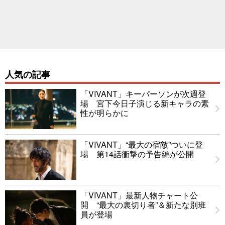
人気の記事
「VIVANT」キーパーソンが次週登
場 宮下今日子演じる新キャラの素
性が明らかに
「VIVANT」“最大の宿敵”ついに登
場 第14話衝撃の予告編が公開
「VIVANT」最新人物チャート公
開 “最大の裏切り者”＆新たな別班
員が登場