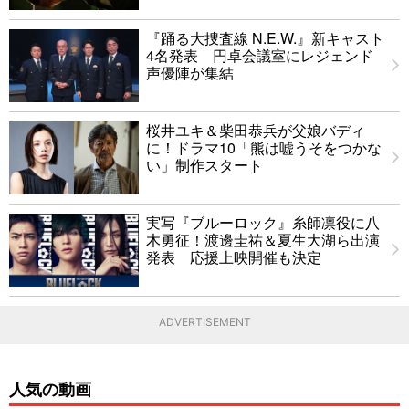
『踊る大捜査線 N.E.W.』新キャスト
4名発表 円卓会議室にレジェンド
声優陣が集結
桜井ユキ＆柴田恭兵が父娘バディ
に！ドラマ10「熊は嘘うそをつかな
い」制作スタート
実写『ブルーロック』糸師凛役に八
木勇征！渡邊圭祐＆夏生大湖ら出演
発表 応援上映開催も決定
ADVERTISEMENT
人気の動画