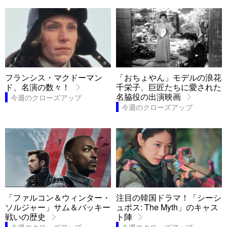
フランシス・マクドーマン
「おちょやん」モデルの浪花
ド、名演の数々！
千栄子、巨匠たちに愛された
名脇役の出演映画
今週のクローズアップ
今週のクローズアップ
「ファルコン＆ウィンター・
注目の韓国ドラマ！「シーシ
ソルジャー」サム＆バッキー
ュポス: The Myth」のキャス
戦いの歴史
ト陣