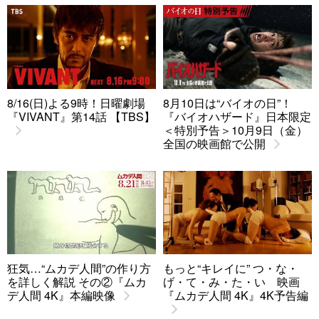
8/16(日)よる9時！日曜劇場
8月10日は“バイオの日”！
『VIVANT』第14話 【TBS】
『バイオハザード』日本限定
＜特別予告＞10月9日（金）
全国の映画館で公開
狂気…“ムカデ人間”の作り方
もっと“キレイに” つ・な・
を詳しく解説 その②『ムカ
げ・て・み・た・い 映画
デ人間 4K』本編映像
『ムカデ人間 4K』4K予告編