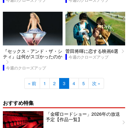
今週のクローズアップ
今週のクローズアップ
『セックス・アンド・ザ・シ
菅田将暉に恋する映画6選
ティ』は何がスゴかったのか
今週のクローズアップ
今週のクローズアップ
« 前
1
2
3
4
5
次 »
おすすめ特集
「金曜ロードショー」2026年の放送
予定【作品一覧】