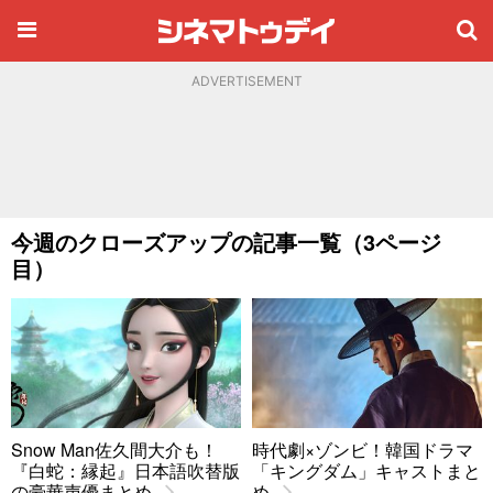
ADVERTISEMENT
今週のクローズアップの記事一覧（3ページ
目）
Snow Man佐久間大介も！
時代劇×ゾンビ！韓国ドラマ
『白蛇：縁起』日本語吹替版
「キングダム」キャストまと
の豪華声優まとめ
め