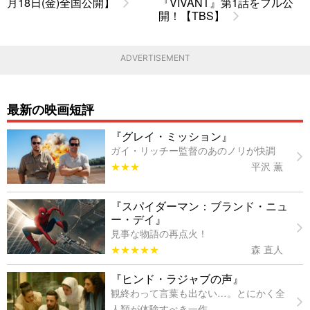
月18日(金)全国公開】
『VIVANT』第1話をフル公
開！【TBS】
ADVERTISEMENT
最新の映画短評
『グレイ・ミッション』
ガイ・リッチー監督のあのノリが快調
★★★
平沢 薫
『スパイダーマン：ブランド・ニュ
ー・デイ』
見事な物語の再点火！
★★★★★
森 直人
『ヒンド・ラジャブの声』
観終わって言葉も出ない…。とにかく全
人類が体験すべき一作