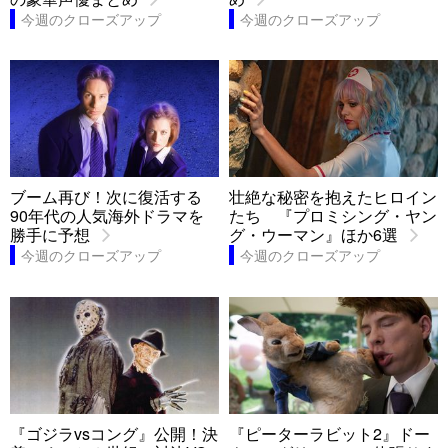
今週のクローズアップ
今週のクローズアップ
ブーム再び！次に復活する
壮絶な秘密を抱えたヒロイン
90年代の人気海外ドラマを
たち 『プロミシング・ヤン
勝手に予想
グ・ウーマン』ほか6選
今週のクローズアップ
今週のクローズアップ
『ゴジラvsコング』公開！決
『ピーターラビット2』ドー