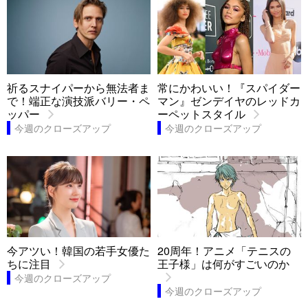
祈るスナイパーから無法者ま
常にかわいい！『スパイダー
で！端正な演技派バリー・ペ
マン』ゼンデイヤのレッドカ
ッパー
ーペットスタイル
今週のクローズアップ
今週のクローズアップ
今アツい！韓国の若手女優た
20周年！アニメ「テニスの
ちに注目
王子様」は何がすごいのか
今週のクローズアップ
今週のクローズアップ