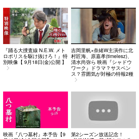
『踊る大捜査線 N.E.W. メト
吉岡里帆×奈緒W主演作に北
ロポリスを駆け抜けろ！』特
村匠海、原嘉孝(timelesz)、
別映像【 9月18日(金)公開 】
清水尚弥ら 映画『シャドウ
ワーク』ドラマ？サスペン
ス？雰囲気が対極の特報2種
映画『八つ墓村』本予告【9
第2シーズン放送記念！