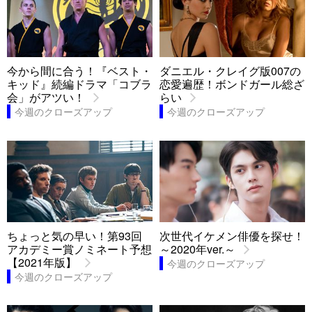
今から間に合う！『ベスト・
ダニエル・クレイグ版007の
キッド』続編ドラマ「コブラ
恋愛遍歴！ボンドガール総ざ
会」がアツい！
らい
今週のクローズアップ
今週のクローズアップ
ちょっと気の早い！第93回
次世代イケメン俳優を探せ！
アカデミー賞ノミネート予想
～2020年ver.～
【2021年版】
今週のクローズアップ
今週のクローズアップ