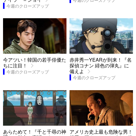
今週のクローズアップ
今アツい！韓国の若手俳優た
赤井秀一YEARが到来！『名
ちに注目！
探偵コナン 緋色の弾丸』に
備えよ
今週のクローズアップ
今週のクローズアップ
あらためて！『千と千尋の神
アメリカ史上最も危険な男！