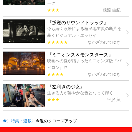
ーク」
★★★
猿渡 由紀
『叛逆のサウンドトラック』
今も続く欧米による植民地主義の断片を
暴くビジュアル・エッセイ
★★★★★
なかざわひでゆき
『ミニオンズ＆モンスターズ』
映画への愛が詰まったミニオンズ版『バ
ビロン』!?
★★★★
なかざわひでゆき
『左利きの少女』
生きる力が鮮やかな色となって輝く
★★★
平沢 薫
特集・連載
今週のクローズアップ