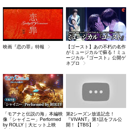
映画『恋の罪』特報
【ゴースト】あの不朽の名作
がミュージカルで蘇る！ミュ
ージカル『ゴースト』公開ゲ
ネプロ
「モアナと伝説の海」本編映
第2シーズン放送記念！
像「シャイニー」Performed
『VIVANT』第1話をフル公
by ROLLY｜大ヒット上映
開！【TBS】