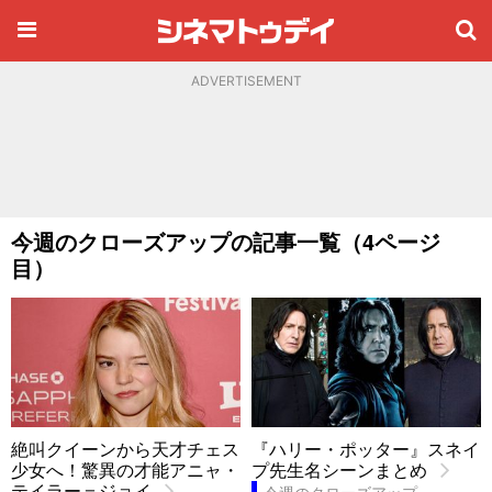
ADVERTISEMENT
今週のクローズアップの記事一覧（4ページ
目）
絶叫クイーンから天才チェス
『ハリー・ポッター』スネイ
少女へ！驚異の才能アニャ・
プ先生名シーンまとめ
テイラー＝ジョイ
今週のクローズアップ