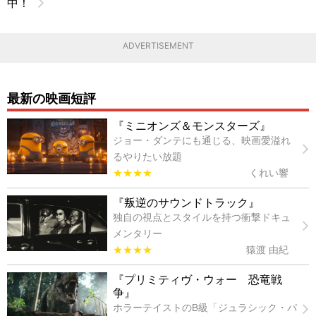
中！
ADVERTISEMENT
最新の映画短評
『ミニオンズ＆モンスターズ』
ジョー・ダンテにも通じる、映画愛溢れ
るやりたい放題
★★★★
くれい響
『叛逆のサウンドトラック』
独自の視点とスタイルを持つ衝撃ドキュ
メンタリー
★★★★
猿渡 由紀
『プリミティヴ・ウォー 恐竜戦
争』
ホラーテイストのB級「ジュラシック・パ