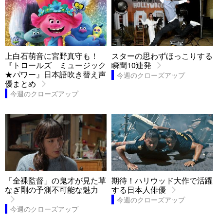
上白石萌音に宮野真守も！
スターの思わずほっこりする
『トロールズ ミュージック
瞬間10連発
★パワー』日本語吹き替え声
今週のクローズアップ
優まとめ
今週のクローズアップ
「全裸監督」の鬼才が見た草
期待！ハリウッド大作で活躍
なぎ剛の予測不可能な魅力
する日本人俳優
今週のクローズアップ
今週のクローズアップ