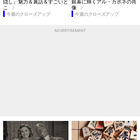
隠し』魅力＆裏話＆すごいと
銀幕に輝くアル・カポネの肖
こ
像
今週のクローズアップ
今週のクローズアップ
ADVERTISEMENT