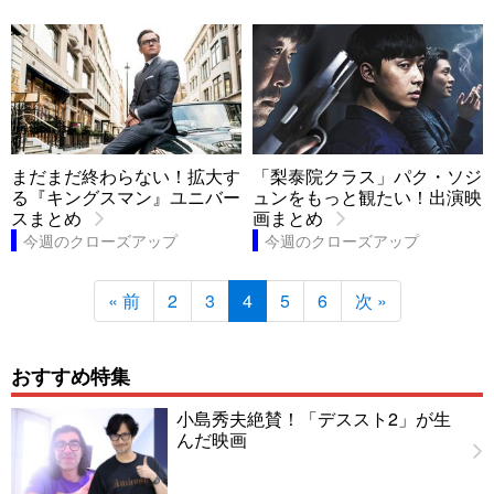
まだまだ終わらない！拡大す
「梨泰院クラス」パク・ソジ
る『キングスマン』ユニバー
ュンをもっと観たい！出演映
スまとめ
画まとめ
今週のクローズアップ
今週のクローズアップ
« 前
2
3
4
5
6
次 »
おすすめ特集
小島秀夫絶賛！「デススト2」が生
んだ映画