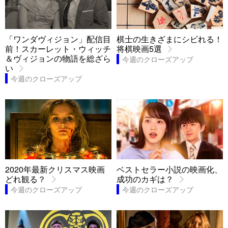
「ワンダヴィジョン」配信目
棋士の生きざまにシビれる！
前！スカーレット・ウィッチ
将棋映画5選
＆ヴィジョンの物語を総ざら
今週のクローズアップ
い
今週のクローズアップ
2020年最新クリスマス映画
ベストセラー小説の映画化、
どれ観る？
成功のカギは？
今週のクローズアップ
今週のクローズアップ