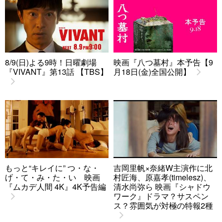
8/9(日)よる9時！日曜劇場
映画『八つ墓村』本予告【9
『VIVANT』第13話 【TBS】
月18日(金)全国公開】
もっと“キレイに” つ・な・
吉岡里帆×奈緒W主演作に北
げ・て・み・た・い 映画
村匠海、原嘉孝(timelesz)、
『ムカデ人間 4K』4K予告編
清水尚弥ら 映画『シャドウ
ワーク』ドラマ？サスペン
ス？雰囲気が対極の特報2種