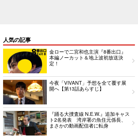
人気の記事
金ローで二宮和也主演『8番出口』
本編ノーカット＆地上波初放送決
定！
今夜「VIVANT」予想を全て覆す展
開へ【第13話あらすじ】
『踊る大捜査線 N.E.W.』追加キャス
ト2名発表 湾岸署の魚住元係長、
まさかの動画配信者に転身