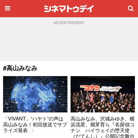
ADVERTISEMENT
#高山みなみ
「VIVANT」“ハヤト”の声は
高山みなみ、沢城みゆき、横
高山みなみ！初回放送でサプ
浜流星、畑芽育ら『名探偵コ
ライズ発表
ナン ハイウェイの堕天使
（だてんし）』公開記念舞台