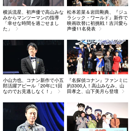
横浜流星、初声優で高山みな
松本若菜＆岩田剛典、『ジュ
みからマンツーマンの指導
ラシック・ワールド』新作で
「幸せな時間を過ごせまし
映画吹替に初挑戦！吉川愛ら
た」
声優11名発表
小山力也、コナン新作で小五
『名探偵コナン』ファンミに
郎活躍アピール「20年に1回
約3300人！高山みなみ、山
なのでお見逃しなく！」
田孝之、山下美月ら登壇