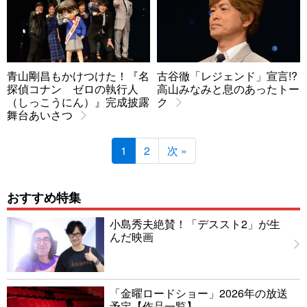
青山剛昌もかけつけた！『名
古谷徹「レジェンド」宣言!?
探偵コナン ゼロの執行人
高山みなみと息のあったトー
（しっこうにん）』完成披露
ク
舞台あいさつ
1
2
次 »
おすすめ特集
小島秀夫絶賛！「デススト2」が生
んだ映画
「金曜ロードショー」2026年の放送
予定【作品一覧】