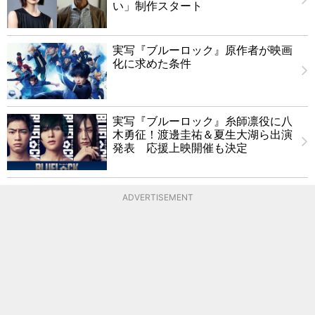
い」制作スタート
実写『ブルーロック』原作者が映画
化に求めた条件
実写『ブルーロック』糸師凛役に八
木勇征！渡邊圭祐＆夏生大湖ら出演
発表 応援上映開催も決定
ADVERTISEMENT