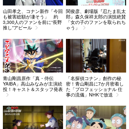
山田孝之、コナン新作「今回
関俊彦、劇場版『忍たま乱太
も被害総額が凄そう」 約
郎』森久保祥太郎の演技絶賛
3,300人のファンを前に“長野
「女の子のファンを取られち
推し”アピール
ゃう」
青山剛昌原作「真・侍伝
「名探偵コナン」創作の秘
YAIBA」高山みなみが主演続
密！青山剛昌に7か月密着し
投！キャスト＆スタッフ発表
た「プロフェッショナル 仕
事の流儀」NHKで放送