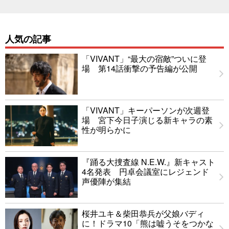
人気の記事
「VIVANT」“最大の宿敵”ついに登
場 第14話衝撃の予告編が公開
「VIVANT」キーパーソンが次週登
場 宮下今日子演じる新キャラの素
性が明らかに
『踊る大捜査線 N.E.W.』新キャスト
4名発表 円卓会議室にレジェンド
声優陣が集結
桜井ユキ＆柴田恭兵が父娘バディ
に！ドラマ10「熊は嘘うそをつかな