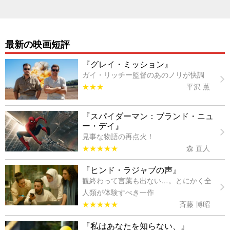
最新の映画短評
『グレイ・ミッション』
ガイ・リッチー監督のあのノリが快調
★★★
平沢 薫
『スパイダーマン：ブランド・ニュ
ー・デイ』
見事な物語の再点火！
★★★★★
森 直人
『ヒンド・ラジャブの声』
観終わって言葉も出ない…。とにかく全
人類が体験すべき一作
★★★★★
斉藤 博昭
『私はあなたを知らない、』