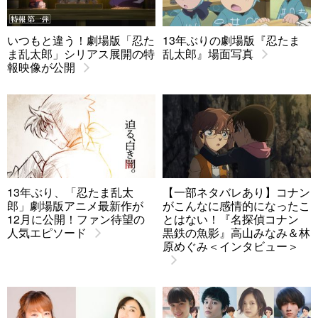
いつもと違う！劇場版「忍た
13年ぶりの劇場版『忍たま
ま乱太郎」シリアス展開の特
乱太郎』場面写真
報映像が公開
13年ぶり、「忍たま乱太
【一部ネタバレあり】コナン
郎」劇場版アニメ最新作が
がこんなに感情的になったこ
12月に公開！ファン待望の
とはない！『名探偵コナン
人気エピソード
黒鉄の魚影』高山みなみ＆林
原めぐみ＜インタビュー＞