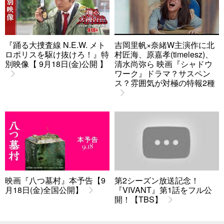
『踊る大捜査線 N.E.W. メト
吉岡里帆×奈緒W主演作に北
ロポリスを駆け抜けろ！』特
村匠海、原嘉孝(timelesz)、
別映像【 9月18日(金)公開 】
清水尚弥ら 映画『シャドウ
ワーク』ドラマ？サスペン
ス？雰囲気が対極の特報2種
映画『八つ墓村』本予告【9
第2シーズン放送記念！
月18日(金)全国公開】
『VIVANT』第1話をフル公
開！【TBS】