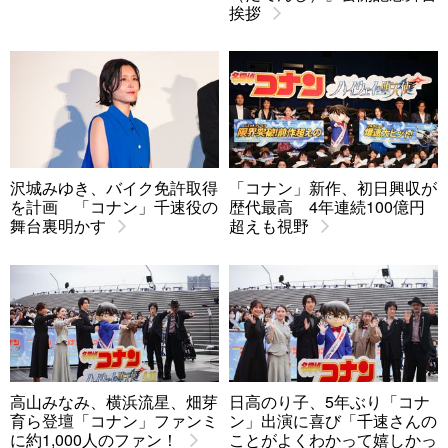
挨拶
沢城みゆき、バイク免許取得
「コナン」新作、初日興収が
を計画 「コナン」千速役の
歴代最高 4年連続100億円
舞台裏明かす
超えも視野
高山みなみ、横浜流星、畑芽
日高のり子、5年ぶり「コナ
育ら登壇「コナン」ファンミ
ン」出演に喜び「千速さんの
に約1,000人のファン！
ことがよくわかって嬉しかっ