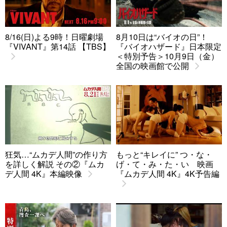
8/16(日)よる9時！日曜劇場
8月10日は“バイオの日”！
『VIVANT』第14話 【TBS】
『バイオハザード』日本限定
＜特別予告＞10月9日（金）
全国の映画館で公開
狂気…“ムカデ人間”の作り方
もっと“キレイに” つ・な・
を詳しく解説 その②『ムカ
げ・て・み・た・い 映画
デ人間 4K』本編映像
『ムカデ人間 4K』4K予告編