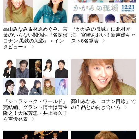
高山みなみ＆林原めぐみ、言
『かがみの孤城』に北村匠
葉のいらない関係性『名探偵
海、宮崎あおい！新声優キャ
コナン 黒鉄の魚影』＜イン
スト8名発表
タビュー＞
『ジュラシック・ワールド』
高山みなみ「コナン目線」で
完結編、グラント博士は菅生
の作品との向き合い方
隆之！大塚芳忠・井上喜久子
ら声優発表