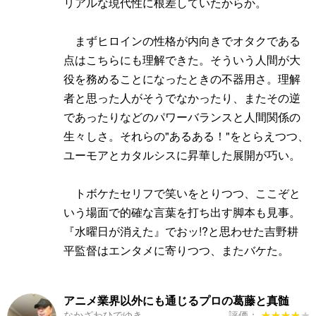
リアルな現代性に根差していたからか。
まずヒロインの性格が内向きでオタクである
点はこちらにも理解できた。そういう人間が大
役を務めることになったときの不器用さ。理解
者と思った人がそうでなかったり、またその逆
であったりなどのパワーバランスと人間関係の
生々しさ。それらの"あるある！"をとらえつつ、
ユーモアとカタルシスに昇華した展開が巧い。
トボケたセリフで笑いをとりつつ、ここぞと
いう場面で的確な言葉を打ち出す脚本も見事。
『水曜日が消えた』でおッ!?と思わせた吉野耕
平監督はエンタメに寄りつつ、またバケた。
アニメ業界以外にも通じるプロの葛藤と真髄
なかざわひでゆき
評価：
★★★★★
★★★★★