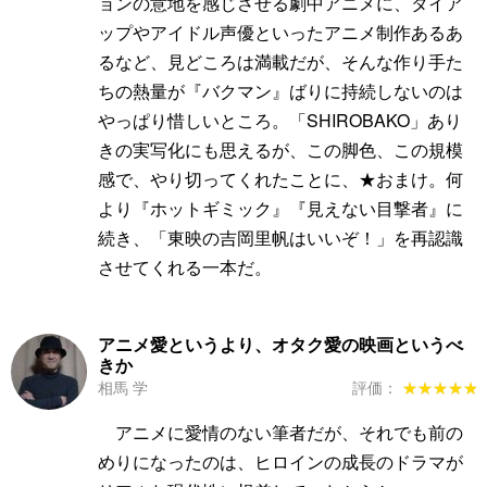
ョンの意地を感じさせる劇中アニメに、タイア
ップやアイドル声優といったアニメ制作あるあ
るなど、見どころは満載だが、そんな作り手た
ちの熱量が『バクマン』ばりに持続しないのは
やっぱり惜しいところ。「SHIROBAKO」あり
きの実写化にも思えるが、この脚色、この規模
感で、やり切ってくれたことに、★おまけ。何
より『ホットギミック』『見えない目撃者』に
続き、「東映の吉岡里帆はいいぞ！」を再認識
させてくれる一本だ。
アニメ愛というより、オタク愛の映画というべ
きか
相馬 学
評価：
★★★★★
★★★★★
アニメに愛情のない筆者だが、それでも前の
めりになったのは、ヒロインの成長のドラマが