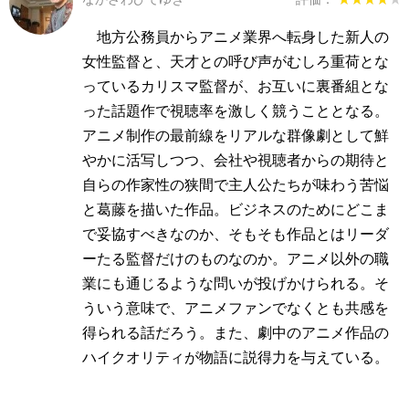
地方公務員からアニメ業界へ転身した新人の
女性監督と、天才との呼び声がむしろ重荷とな
っているカリスマ監督が、お互いに裏番組とな
った話題作で視聴率を激しく競うこととなる。
アニメ制作の最前線をリアルな群像劇として鮮
やかに活写しつつ、会社や視聴者からの期待と
自らの作家性の狭間で主人公たちが味わう苦悩
と葛藤を描いた作品。ビジネスのためにどこま
で妥協すべきなのか、そもそも作品とはリーダ
ーたる監督だけのものなのか。アニメ以外の職
業にも通じるような問いが投げかけられる。そ
ういう意味で、アニメファンでなくとも共感を
得られる話だろう。また、劇中のアニメ作品の
ハイクオリティが物語に説得力を与えている。