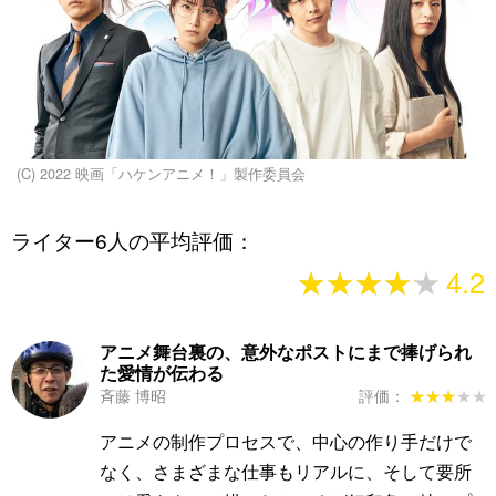
(C) 2022 映画「ハケンアニメ！」製作委員会
ライター6人の平均評価：
★★★★★
★★★★★
4.2
アニメ舞台裏の、意外なポストにまで捧げられ
た愛情が伝わる
斉藤 博昭
評価：
★★★★★
★★★★★
アニメの制作プロセスで、中心の作り手だけで
なく、さまざまな仕事もリアルに、そして要所