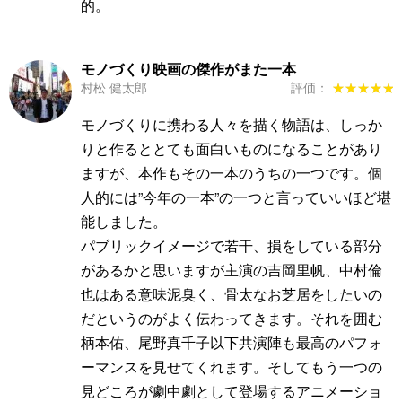
的。
モノづくり映画の傑作がまた一本
村松 健太郎
評価：
★★★★★
★★★★★
モノづくりに携わる人々を描く物語は、しっか
りと作るととても面白いものになることがあり
ますが、本作もその一本のうちの一つです。個
人的には”今年の一本”の一つと言っていいほど堪
能しました。
パブリックイメージで若干、損をしている部分
があるかと思いますが主演の吉岡里帆、中村倫
也はある意味泥臭く、骨太なお芝居をしたいの
だというのがよく伝わってきます。それを囲む
柄本佑、尾野真千子以下共演陣も最高のパフォ
ーマンスを見せてくれます。そしてもう一つの
見どころが劇中劇として登場するアニメーショ