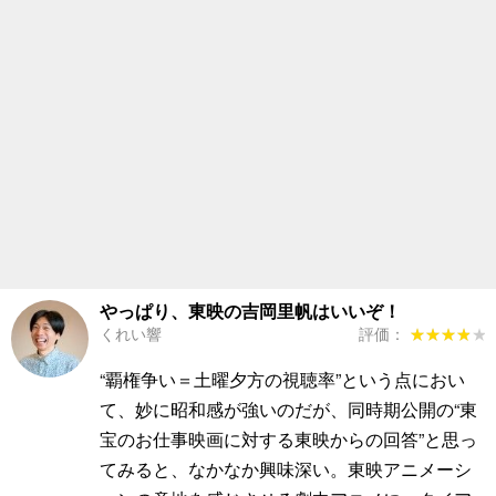
やっぱり、東映の吉岡里帆はいいぞ！
くれい響
評価：
★★★★★
★★★★★
“覇権争い＝土曜夕方の視聴率”という点におい
て、妙に昭和感が強いのだが、同時期公開の“東
宝のお仕事映画に対する東映からの回答”と思っ
てみると、なかなか興味深い。東映アニメーシ