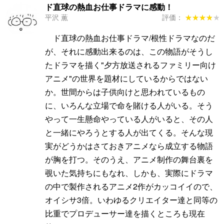
ド直球の熱血お仕事ドラマに感動！
平沢 薫
評価：
★★★★★
★★★★★
ド直球の熱血お仕事ドラマ/根性ドラマなのだ
が、それに感動出来るのは、この物語がそうし
たドラマを描く"夕方放送されるファミリー向け
アニメ"の世界を題材にしているからではない
か。世間からは子供向けと思われているもの
に、いろんな立場で命を賭ける人がいる。そう
やって一生懸命やっている人がいると、その人
と一緒にやろうとする人が出てくる。そんな現
実がどうかはさておきアニメなら成立する物語
が胸を打つ。そのうえ、アニメ制作の舞台裏を
覗いた気持ちにもなれ、しかも、実際にドラマ
の中で製作されるアニメ2作がカッコイイので、
オイシサ3倍。いわゆるクリエイター達と同等の
比重でプロデューサー達を描くところも現在