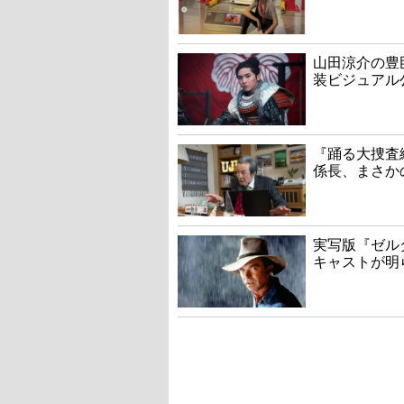
山田涼介の豊
装ビジュアル
『踊る大捜査線
係長、まさか
実写版『ゼル
キャストが明