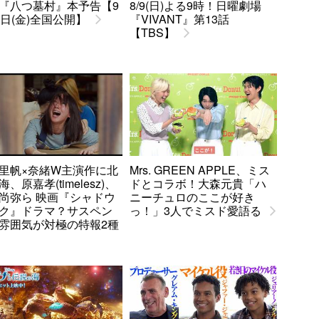
『八つ墓村』本予告【9
8/9(日)よる9時！日曜劇場
8日(金)全国公開】
『VIVANT』第13話
【TBS】
里帆×奈緒W主演作に北
Mrs. GREEN APPLE、ミス
、原嘉孝(timelesz)、
ドとコラボ！大森元貴「ハ
尚弥ら 映画『シャドウ
ニーチュロのここが好き
ク』ドラマ？サスペン
っ！」3人でミスド愛語る
雰囲気が対極の特報2種