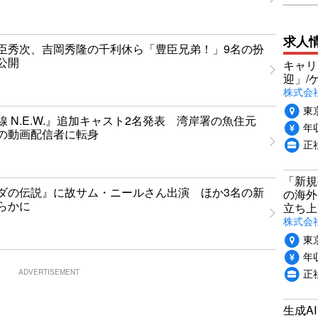
求人
臣秀次、吉岡秀隆の千利休ら「豊臣兄弟！」9名の扮
公開
キャリ
迎」/
株式会
東
 N.E.W.』追加キャスト2名発表 湾岸署の魚住元
年収
の動画配信者に転身
正
「新規
ダの伝説』に故サム・ニールさん出演 ほか3名の新
の海外
らかに
立ち上
株式会社P
東
年収
正社
ADVERTISEMENT
生成A