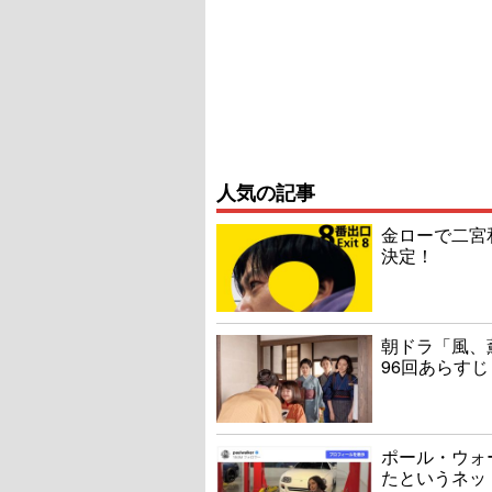
人気の記事
金ローで二宮
決定！
朝ドラ「風、
96回あらすじ
ポール・ウォ
たというネッ