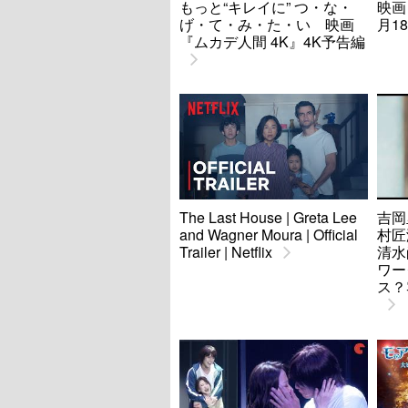
もっと“キレイに” つ・な・
映画
げ・て・み・た・い 映画
月1
『ムカデ人間 4K』4K予告編
The Last House | Greta Lee
吉岡
and Wagner Moura | Official
村匠海
Trailer | Netflix
清水
ワー
ス？