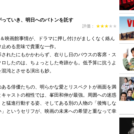
がっていき、明日へのバトンを託す
評価：
★★★★★
★★★★★
画＆映画館事情が、ドラマに押し付けがましくなく絡ん
け止める意味で貴重な一作。
影されたにもかかわらず、在りし日のバウスの客席・ス
クロしたのは、ちょっとした奇跡かも。低予算に抗うよ
を混沌とさせる演出も妙。
のある俳優たちの、明らかな愛とリスペクトが画面を満
とキャストの相性では、峯田和伸が最強。周囲への迷惑
」と猛進行動する姿、そしてある別の人物の「後悔しな
い」というセリフが、映画の未来への希望と重なって幸