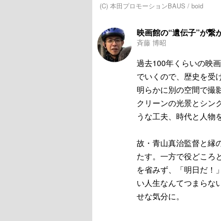
(C) 本田プロモーションBAUS / boid
映画館の“遺伝子”が繋
斉藤 博昭
過去100年くらいの映
でいくので、歴史を受
明らかに別の空間で撮
クリーンの光景とシン
うな工夫、時代と人物
故・青山真治監督と縁
たす。一方で役どころ
を省みず、「明日だ！
い人生なんてつまらな
せな気分に。