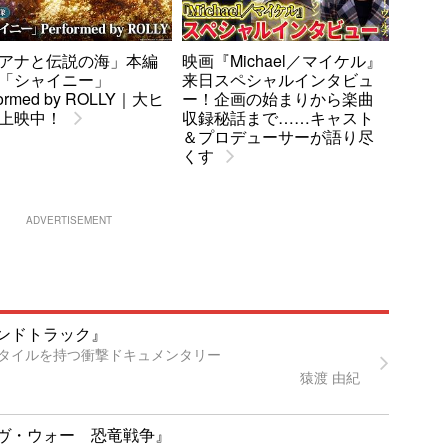
アナと伝説の海」本編
映画『Michael／マイケル』
「シャイニー」
来日スペシャルインタビュ
formed by ROLLY｜大ヒ
ー！企画の始まりから楽曲
上映中！
収録秘話まで……キャスト
＆プロデューサーが語り尽
くす
ADVERTISEMENT
ンドトラック』
タイルを持つ衝撃ドキュメンタリー
猿渡 由紀
ヴ・ウォー 恐竜戦争』