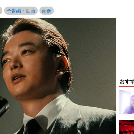
予告編・動画
画像
おす