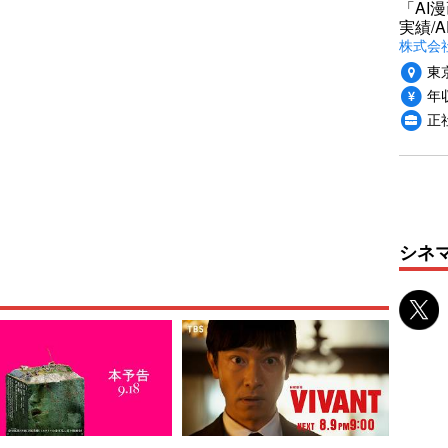
「AI
実績/A
株式会社
東
年収
正
シネ