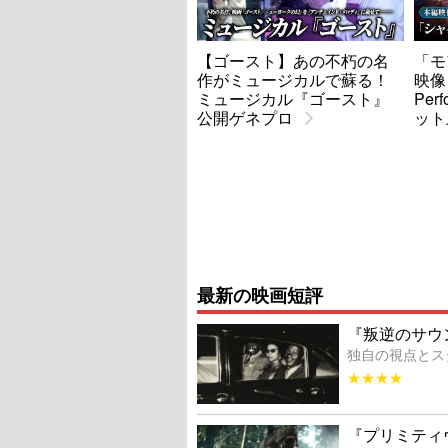
【ゴースト】あの不朽の名
「モ
作がミュージカルで蘇る！
映像
ミュージカル『ゴースト』
Per
公開ゲネプロ
ット
最新の映画短評
『叛逆のサウ
独自の視点とス
★★★★
『プリミティ