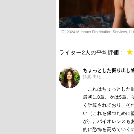
(C) 2024 Miramax Distribution Services, LL
★
★
ライター2人の平均評価：
ちょっとした掘り出し
猿渡 由紀
これはちょっとした掘
最初に3章、次は5章、
く計算されており、そ
い（これを保つために
が）。バイオレンスも
的に恐怖を高めていく