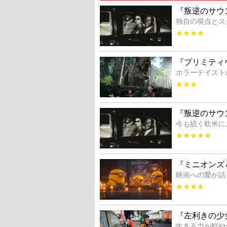
『叛逆のサウ
独自の視点とス
★★★★
『プリミティ
ホラーテイスト
★★★
『叛逆のサウ
今も続く欧米に
★★★★★
『ミニオンズ
映画への愛が詰
★★★★
『左利きの少
生きる力が鮮や