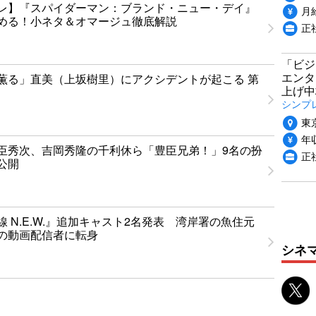
レ】『スパイダーマン：ブランド・ニュー・デイ』
月給
める！小ネタ＆オマージュ徹底解説
正
「ビジ
エンタ
薫る」直美（上坂樹里）にアクシデントが起こる 第
上げ中
シンプ
東
年収
臣秀次、吉岡秀隆の千利休ら「豊臣兄弟！」9名の扮
正
公開
 N.E.W.』追加キャスト2名発表 湾岸署の魚住元
の動画配信者に転身
シネ