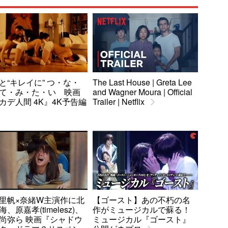
と“キレイに” つ・な・
The Last House | Greta Lee
て・み・た・い 映画
and Wagner Moura | Official
カデ人間 4K』4K予告編
Trailer | Netflix
里帆×奈緒W主演作に北
【ゴースト】あの不朽の名
、原嘉孝(timelesz)、
作がミュージカルで蘇る！
尚弥ら 映画『シャドウ
ミュージカル『ゴースト』