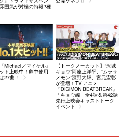
ク』ドラマ？サスペン
公開ゲネプロ
雰囲気が対極の特報2種
『Michael／マイケル』
【トークノーカット】“沢城
ット上映中！劇中使用
キョウ”阿座上洋平、“ムラサ
は27曲！
メモン”濱野大輝、宮元宏彰
が登壇！TV アニメ
『DIGIMON BEATBREAK』
「キョウ編」全4話＆第42話
先行上映会キャストトーク
イベント