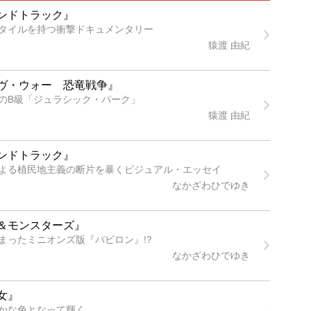
ンドトラック』
タイルを持つ衝撃ドキュメンタリー
猿渡 由紀
ヴ・ウォー 恐竜戦争』
のB級「ジュラシック・パーク」
猿渡 由紀
ンドトラック』
よる植民地主義の断片を暴くビジュアル・エッセイ
なかざわひでゆき
＆モンスターズ』
まったミニオンズ版『バビロン』!?
なかざわひでゆき
女』
かな色となって輝く