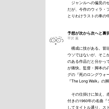
ジャンルへの偏見のせ
だが、今作のウィラ・
とりわけラストの車の
予想が次から次へと裏
平沢 薫
構成に技がある。冒頭
ウソではないが、そこ
のある作品だと分かっ
が痛快。監督・脚本の
グの『死のロングウォ
『The Long Wal
その仕掛けに加え、赤
付きの1960年の名曲
してタイトル通り、ス