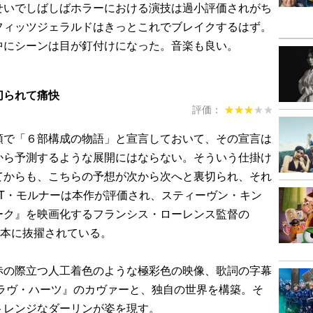
いでしばしばホラーにおける演技は過小評価されがち
フィッツジェラルドはきっとこれでブレイクするはず。
中にシーンは目が釘付けになった。音楽も良い。
切られて痛快
評価：
★★★★★
★★★★★
で「６部構成の物語」と宣言しておいて、その宣言は
から予測するような展開にはならない。そういう仕掛け
てからも、こちらの予想が次から次へと裏切られ、それ
JT・モルナーは本作が評価され、スティーヴン・キン
ーク』を映画化するフランシス・ローレンス監督の
k』の脚本に抜擢されている。
の際立つ人工着色のような極彩色の映像、歌詞の字幕
『ラヴ・ハーツ』のカヴァーと、独自の世界を構築。そ
トレンジなダーリンが姿を現す。