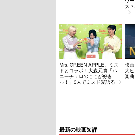
ワー
ス？
Mrs. GREEN APPLE、ミス
映画
ドとコラボ！大森元貴「ハ
大ヒ
ニーチュロのここが好き
楽曲
っ！」3人でミスド愛語る
最新の映画短評