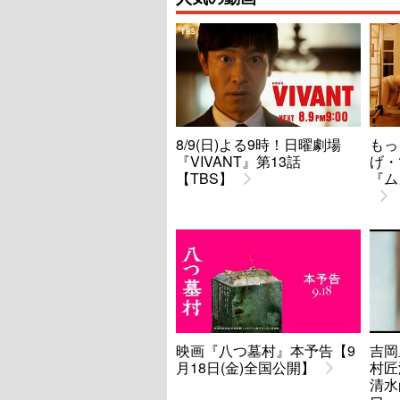
8/9(日)よる9時！日曜劇場
もっ
『VIVANT』第13話
げ・
【TBS】
『ム
映画『八つ墓村』本予告【9
吉岡
月18日(金)全国公開】
村匠海
清水