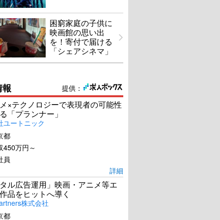
困窮家庭の子供に
映画館の思い出
を！寄付で届ける
「シェアシネマ」
情報
提供：
メ×テクノロジーで表現者の可能性
る「プランナー」
社ユートニック
京都
450万円～
社員
詳細
タル広告運用」映画・アニメ等エ
作品をヒットへ導く
artners株式会社
京都