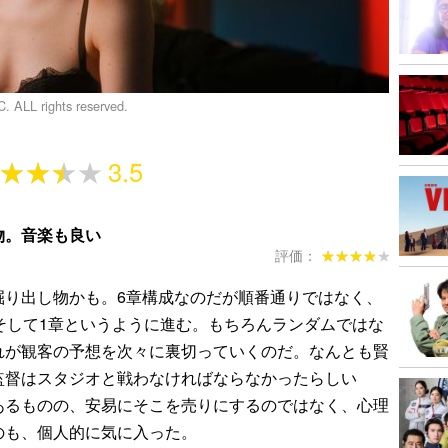
C. ALL rights reserved.
★★★★
★★★★
3.5
物。音楽も良い
評価：
★★★★★
★★★★★
り出し物かも。6章構成なのだが順番通りではなく、
そして1章というように進む。もちろんランダムではな
れが観客の予想を次々に裏切っていくのだ。なんとも賢
監督はスタジオと戦わなければならなかったらしい
あるものの、安易にそこを売りにするのではなく、心理
のも、個人的に気に入った。