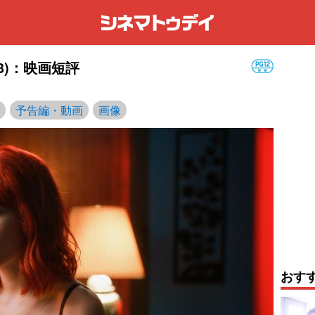
3)：映画短評
予告編・動画
画像
おす