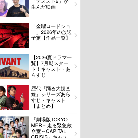
「デススト2」が
生んだ映画
「金曜ロードショ
ー」2026年の放送
予定【作品一覧】
【2026夏ドラマ一
覧】7月期スター
ト！キャスト・あ
らすじ
歴代『踊る大捜査
線』シリーズあら
すじ・キャスト
【まとめ】
『劇場版TOKYO
MER～走る緊急救
命室～CAPITAL
CRISIS』キャス