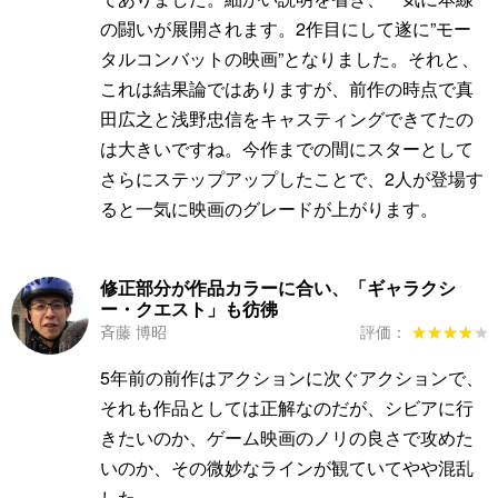
の闘いが展開されます。2作目にして遂に”モー
タルコンバットの映画”となりました。それと、
これは結果論ではありますが、前作の時点で真
田広之と浅野忠信をキャスティングできてたの
は大きいですね。今作までの間にスターとして
さらにステップアップしたことで、2人が登場す
ると一気に映画のグレードが上がります。
修正部分が作品カラーに合い、「ギャラクシ
ー・クエスト」も彷彿
斉藤 博昭
評価：
★★★★★
★★★★★
5年前の前作はアクションに次ぐアクションで、
それも作品としては正解なのだが、シビアに行
きたいのか、ゲーム映画のノリの良さで攻めた
いのか、その微妙なラインが観ていてやや混乱
した。