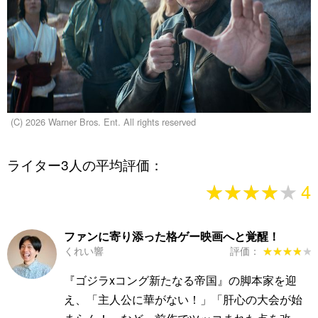
(C) 2026 Warner Bros. Ent. All rights reserved
ライター3人の平均評価：
★★★★★
★★★★★
4
ファンに寄り添った格ゲー映画へと覚醒！
くれい響
評価：
★★★★★
★★★★★
『ゴジラxコング新たなる帝国』の脚本家を迎
え、「主人公に華がない！」「肝心の大会が始