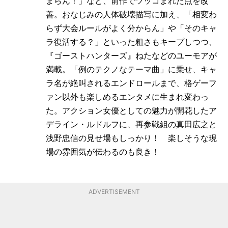
まらん！」など、前作でツッコまれた点を改
善。おなじみの人体破壊描写に加え、「相変わ
らず大会ルールがよく分からん」や「そのキャ
ラ復活する？」といった粗さもキープしつつ、
『ゴーストハンターズ』ねたなどのユーモアが
満載。「例のテクノなテーマ曲」に乗せ、キャ
ラ名が絶叫されるエンドロールまで、格ゲーフ
ァン以外も楽しめるエンタメに生まれ変わっ
た。アクション女優としての魅力が開花したア
デライン・ルドルフに、再参戦組の真田広之と
浅野忠信の見せ場もしっかり！ 楽しそうな現
場の雰囲気が伝わるのも良き！
ADVERTISEMENT