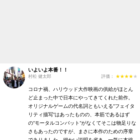
いよいよ本番！！
村松 健太郎
評価：
★★★★★
★★★★★
コロナ禍、ハリウッド大作映画の供給がほとん
ど止まった中で日本にやってきてくれた前作。
オリジナルゲームの代名詞ともいえる”フェイタ
リティ描写”はあったものの、本筋であるはず
の”モータルコンバット”がなくてそこは物足りな
さもあったのですが、まさに本作のための序章
でありました。細かい説明を省き、一気に本線