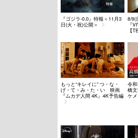
『ゴジラ-0.0』特報＜11月3
8/
日(火・祝)公開＞
『V
【T
もっと“キレイに” つ・な・
令和
げ・て・み・た・い 映画
橋文
『ムカデ人間 4K』4K予告編
ケメ