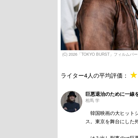
(C) 2026「TOKYO BURST」フィルム
★
★
ライター4人の平均評価：
巨悪退治のために一線
相馬 学
韓国映画の大ヒットシ
ス。東京を舞台にした
はみ出し刑事のvs巨