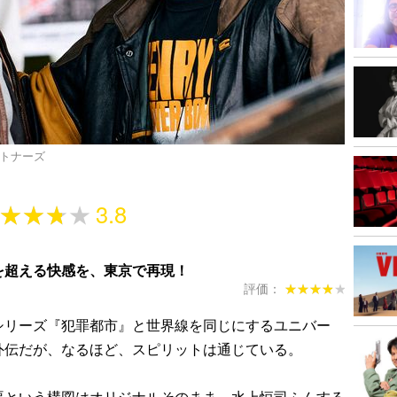
パートナーズ
★★★★
★★★★
3.8
を超える快感を、東京で再現！
評価：
★★★★★
★★★★★
リーズ『犯罪都市』と世界線を同じにするユニバー
外伝だが、なるほど、スピリットは通じている。
悪という構図はオリジナルそのまま。水上恒司ふんする