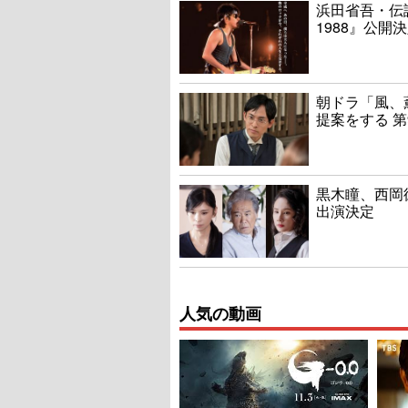
浜田省吾・伝説
1988』公開
朝ドラ「風、
提案をする 第
黒木瞳、西岡
出演決定
人気の動画