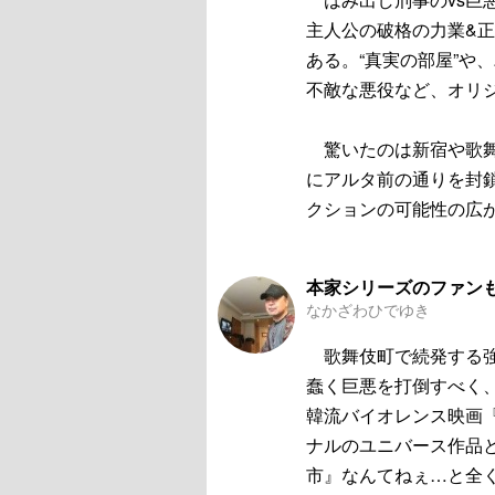
主人公の破格の力業&
ある。“真実の部屋”や
不敵な悪役など、オリ
驚いたのは新宿や歌舞
にアルタ前の通りを封
クションの可能性の広
本家シリーズのファン
なかざわひでゆき
歌舞伎町で続発する強
蠢く巨悪を打倒すべく
韓流バイオレンス映画
ナルのユニバース作品
市』なんてねぇ…と全