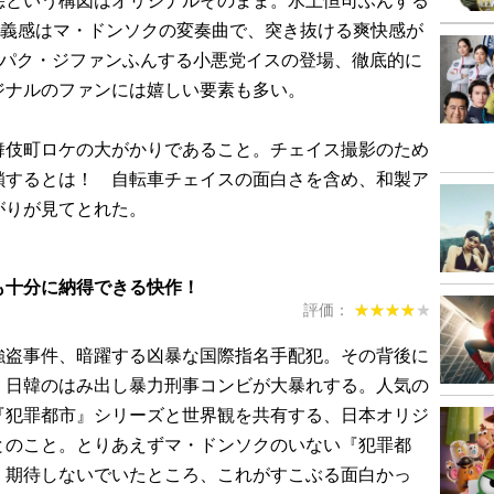
正義感はマ・ドンソクの変奏曲で、突き抜ける爽快感が
、パク・ジファンふんする小悪党イスの登場、徹底的に
ジナルのファンには嬉しい要素も多い。
伎町ロケの大がかりであること。チェイス撮影のため
鎖するとは！ 自転車チェイスの面白さを含め、和製ア
がりが見てとれた。
も十分に納得できる快作！
評価：
★★★★★
★★★★★
盗事件、暗躍する凶暴な国際指名手配犯。その背後に
、日韓のはみ出し暴力刑事コンビが大暴れする。人気の
『犯罪都市』シリーズと世界観を共有する、日本オリジ
とのこと。とりあえずマ・ドンソクのいない『犯罪都
く期待しないでいたところ、これがすこぶる面白かっ