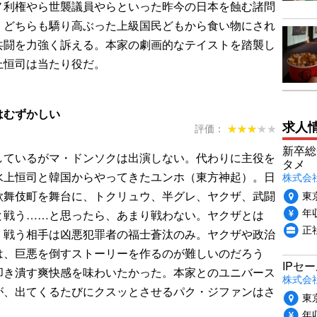
ノ利権やら世襲議員やらといった昨今の日本を蝕む諸問
、どちらも驕り高ぶった上級国民どもから食い物にされ
共闘を力強く訴える。本家の劇画的なテイストを踏襲し
上恒司は当たり役だ。
はむずかしい
求人
評価：
★★★★★
★★★★★
新卒総
しているがマ・ドンソクは出演しない。代わりに主役を
タメ
水上恒司と韓国からやってきたユンホ（東方神起）。日
株式会社P
東
歌舞伎町を舞台に、トクリュウ、半グレ、ヤクザ、武闘
年収
と戦う……と思ったら、あまり戦わない。ヤクザとは
正
、戦う相手は凶悪犯罪者の福士蒼汰のみ。ヤクザや政治
は、巨悪を倒すストーリーを作るのが難しいのだろう
IPセ
叩き潰す爽快感を味わいたかった。本家とのユニバース
株式会
が、出てくるたびにクスッとさせるパク・ジファンはさ
東
年収