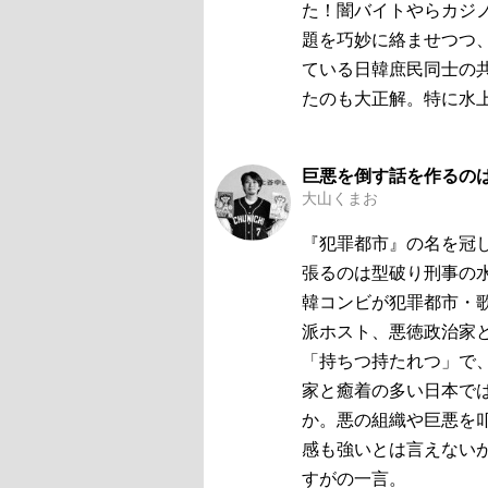
た！闇バイトやらカジ
題を巧妙に絡ませつつ
ている日韓庶民同士の
たのも大正解。特に水
巨悪を倒す話を作るの
大山くまお
『犯罪都市』の名を冠
張るのは型破り刑事の
韓コンビが犯罪都市・
派ホスト、悪徳政治家
「持ちつ持たれつ」で
家と癒着の多い日本で
か。悪の組織や巨悪を
感も強いとは言えない
すがの一言。