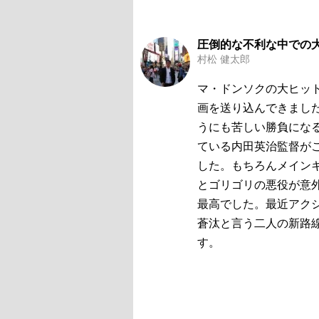
圧倒的な不利な中での
村松 健太郎
マ・ドンソクの大ヒッ
画を送り込んできました
うにも苦しい勝負にな
ている内田英治監督がこ
した。もちろんメイン
とゴリゴリの悪役が意
最高でした。最近アク
蒼汰と言う二人の新路
す。