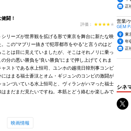
正
大健闘！
営業/
評価：
★★★★★
★★★★★
GEM P
東
トシリーズが世界観を拡げる形で東京を舞台に新たな映
年収
。この”マブリー抜きで犯罪都市をやる”と言うのはど
正
ることは目に見えていましたが、そこはそれノリに乗っ
の分の悪い勝負を”良い勝負”にまで押し上げてくれま
キャストである水上恒司、ユンホの越境日韓刑事コンビ
外にはまる福士蒼汰とオム・ギジュンのコンビの激闘が
ションづいている水上恒司と、ヴィランがハマった福士
シネ
線はまだまだ見たいですね。本筋とどう絡むか楽しみで
映画情報