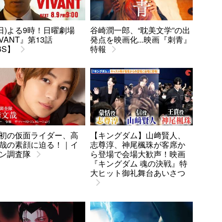
9(日)よる9時！日曜劇場
谷崎潤一郎、“耽美文学”の出
IVANT』第13話
発点を映画化...映画『刺青』
BS】
特報
初の仮面ライダー、高
【キングダム】山﨑賢人、
哉の素顔に迫る！｜イ
志尊淳、神尾楓珠が客席か
ン調査隊
ら登場で会場大歓声！映画
『キングダム 魂の決戦』特
大ヒット御礼舞台あいさつ