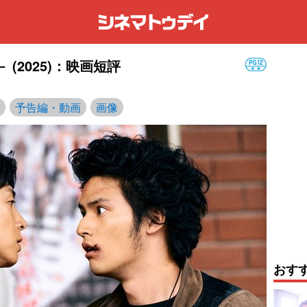
 (2025)：映画短評
予告編・動画
画像
おす