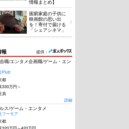
情報まとめ】
困窮家庭の子供に
映画館の思い出
を！寄付で届ける
「シェアシネマ」
情報
提供：
合職/エンタメ企画職/ゲーム・エン
lott
京都
330万円～
社員
詳細
ールス/ゲーム・エンタメ
社フーモア
京都
320万円～420万円