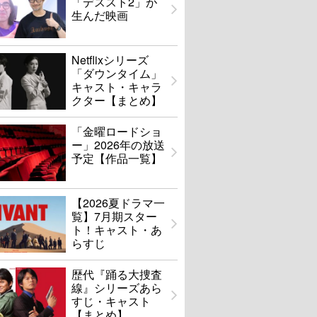
「デススト2」が
生んだ映画
Netflixシリーズ
「ダウンタイム」
キャスト・キャラ
クター【まとめ】
「金曜ロードショ
ー」2026年の放送
予定【作品一覧】
【2026夏ドラマ一
覧】7月期スター
ト！キャスト・あ
らすじ
歴代『踊る大捜査
線』シリーズあら
すじ・キャスト
【まとめ】