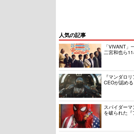
人気の記事
「VIVAN
二宮和也ら1
『マンダロリ
CEOが認める
スパイダーマ
を破られた『