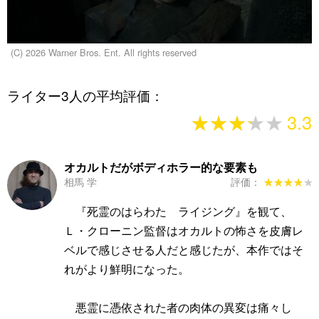
(C) 2026 Warner Bros. Ent. All rights reserved
ライター3人の平均評価：
★★★★★
★★★★★
3.3
オカルトだがボディホラー的な要素も
相馬 学
評価：
★★★★★
★★★★★
『死霊のはらわた ライジング』を観て、
Ｌ・クローニン監督はオカルトの怖さを皮膚レ
ベルで感じさせる人だと感じたが、本作ではそ
れがより鮮明になった。
悪霊に憑依された者の肉体の異変は痛々し