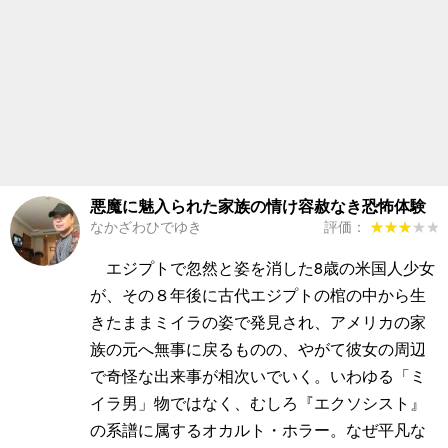
悪魔に魅入られた家族の情け容赦なき恐怖体験
なかざわひでゆき
評価：
★★★★★
★★★★★
エジプトで忽然と姿を消した8歳の米国人少女
が、その８年後に古代エジプトの棺の中から生
きたままミイラの姿で発見され、アメリカの家
族の元へ無事に戻るものの、やがて彼女の周辺
で奇怪な出来事が相次いでいく。いわゆる「ミ
イラ男」物ではなく、むしろ『エクソシスト』
の系譜に属するオカルト・ホラー。なぜ平凡な