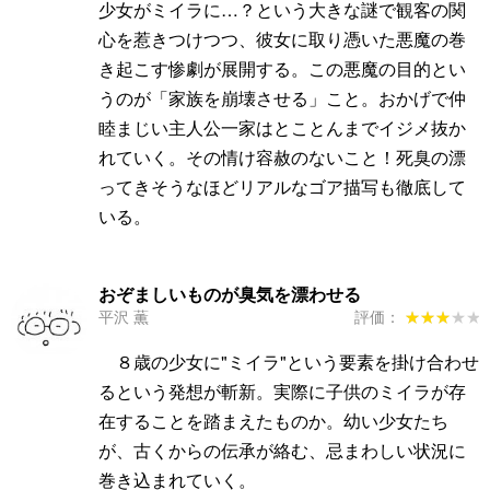
少女がミイラに…？という大きな謎で観客の関
心を惹きつけつつ、彼女に取り憑いた悪魔の巻
き起こす惨劇が展開する。この悪魔の目的とい
うのが「家族を崩壊させる」こと。おかげで仲
睦まじい主人公一家はとことんまでイジメ抜か
れていく。その情け容赦のないこと！死臭の漂
ってきそうなほどリアルなゴア描写も徹底して
いる。
おぞましいものが臭気を漂わせる
平沢 薫
評価：
★★★★★
★★★★★
８歳の少女に"ミイラ"という要素を掛け合わせ
るという発想が斬新。実際に子供のミイラが存
在することを踏まえたものか。幼い少女たち
が、古くからの伝承が絡む、忌まわしい状況に
巻き込まれていく。