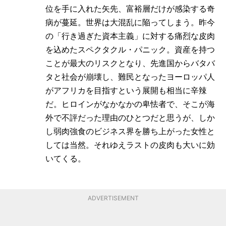
位を手に入れた矢先、富裕層だけが感染する奇
病が蔓延。世界は大混乱に陥ってしまう。昨今
の「行き過ぎた資本主義」に対する痛烈な皮肉
を込めたスペクタクル・パニック。資産を持つ
ことが最大のリスクとなり、先進国からバタバ
タと社会が崩壊し、難民となったヨーロッパ人
がアフリカを目指すという展開も相当に辛辣
だ。ヒロインがなかなかの卑怯者で、そこが海
外で不評だった理由のひとつだと思うが、しか
し弱肉強食のビジネス界を勝ち上がった女性と
しては当然。それゆえラストの皮肉も大いに効
いてくる。
ADVERTISEMENT