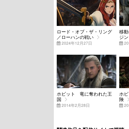
ロード・オブ・ザ・リング
移動
／ローハンの戦い
ジン
2024年12月27日
20
ホビット 竜に奪われた王
ホビ
国
険
2014年2月28日
20