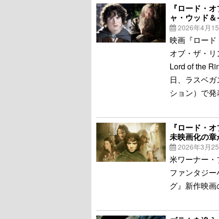
『ロード・オ
ャ・ウッド＆
2026年4月1
映画『ロード
オブ・ザ・リン
Lord of the
日、ラスベガ
ション）で発
『ロード・オ
未映画化の章
2026年3月2
米ワーナー・
ファンタジー
グ』新作映画