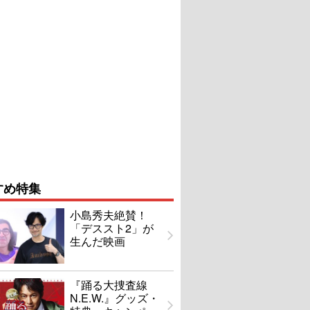
すめ特集
小島秀夫絶賛！
「デススト2」が
生んだ映画
『踊る大捜査線
N.E.W.』グッズ・