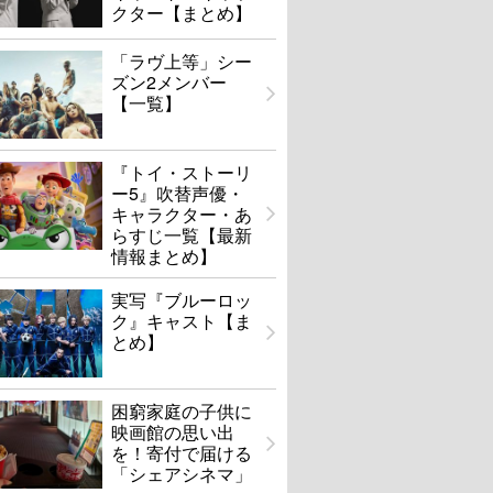
クター【まとめ】
「ラヴ上等」シー
ズン2メンバー
【一覧】
『トイ・ストーリ
ー5』吹替声優・
キャラクター・あ
らすじ一覧【最新
情報まとめ】
実写『ブルーロッ
ク』キャスト【ま
とめ】
困窮家庭の子供に
映画館の思い出
を！寄付で届ける
「シェアシネマ」