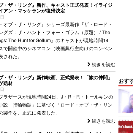
ブ・ザ・リング』新作、キャスト正式発表！イライジ
イアン・マッケランが復帰決定
5日
・オブ・ザ・リング』シリーズ最新作『ザ・ロード・
グズ：ザ・ハント・フォー・ゴラム（原題） / The
 Rings: The Hunt for Gollum』のキャストが現地時間14
スで開催中のシネマコン（映画興行主向けのコンベン
表された。
続きを読む
ブ・ザ・リング』新作映画、正式発表！「旅の仲間」
おす
が題材
5日
ブラザースが現地時間24日、J・R・R・トールキンの
小説「指輪物語」に基づく『ロード・オブ・ザ・リン
の製作を、正式に発表した。
続きを読む