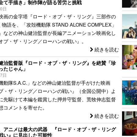
全て手描き」制作陣が語る苦労と挑戦
30日
映画の金字塔『ロード・オブ・ザ・リング』三部作の
物語を、「攻殻機動隊 STAND ALONE COMPLEX」
」などの神山健治監督が長編アニメーション映画化し
オブ・ザ・リング／ローハンの戦い』。
続きを読む
健治監督版『ロード・オブ・ザ・リング』を絶賛「珍
ったじゃん」
27日
機動隊S.A.C.」などの神山健治監督が手がけた映画
ブ・ザ・リング／ローハンの戦い』（全国公開中）よ
に先駆けて本編を鑑賞した押井守監督、荒牧伸志監督
想コメントを寄せた。
続きを読む
、アニメは最大の武器 『ロード・オブ・ザ・リング
戦い』に見出した可能性