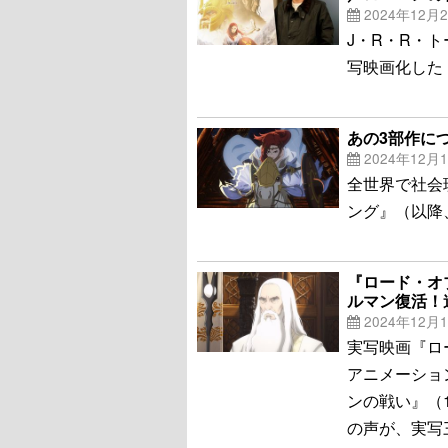
2024年12月
J・R・R・
写映画化した
あの3部作に
2024年12月
全世界で社会
ング』（以降、
『ロード・オ
ルマン復活！
2024年12月
実写映画『ロ
アニメーショ
ンの戦い』（
の声が、実写