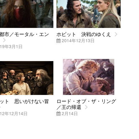
都市／モータル・エン
ホビット 決戦のゆくえ
2014年12月13日
19年3月1日
ット 思いがけない冒
ロード・オブ・ザ・リング
／王の帰還
12年12月14日
2月14日