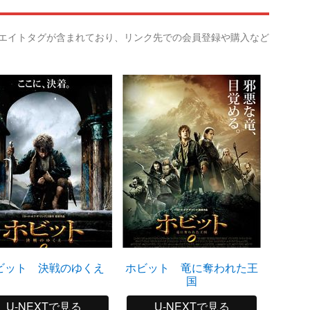
リエイトタグが含まれており、リンク先での会員登録や購入など
ビット 決戦のゆくえ
ホビット 竜に奪われた王
ホビッ
国
U-NEXTで見る
U-NEXTで見る