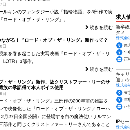
27日
トールキンのファンタジー小説「指輪物語」を3部作で実
求人
『ロード・オブ・ザ・リング』。
新卒総
続きを読む
タメ
株式会社P
つながる！『ロード・オブ・ザ・リング』新作って？
東
18日
年収
現象を巻き起こした実写映画『ロード・オブ・ザ・リ
正
LOTR）3部作。
続きを読む
キャリ
迎」/
ブ・ザ・リング』新作、故クリストファー・リーのサ
株式会
遺族の承諾得て本人ボイス使用
東
16日
年収
ード・オブ・ザ・リング』三部作の200年前の物語を
正
ンで映像化した『ロード・オブ・ザ・リング／ローハ
12月27日全国公開）に登場する白の魔法使いサルマン
IPセ
三部作と同じくクリストファー・リーさんであること
株式会