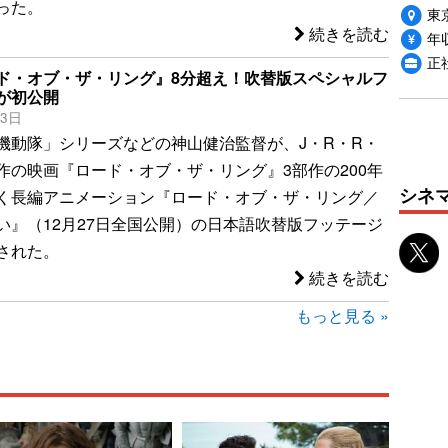
った。
東
続きを読む
年収
正
ド・オブ・ザ・リング』8分超え！吹替版スペシャルフ
が初公開
13日
機動隊」シリーズなどの神山健治監督が、J・R・R・
作の映画『ロード・オブ・ザ・リング』3部作の200年
シネ
く長編アニメーション『ロード・オブ・ザ・リング／
い』（12月27日全国公開）の日本語吹替版フッテージ
された。
続きを読む
もっと見る »