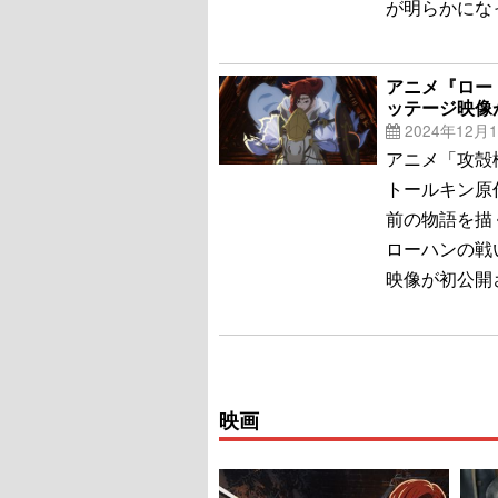
が明らかにな
アニメ『ロー
ッテージ映像
2024年12月
アニメ「攻殻
トールキン原
前の物語を描
ローハンの戦
映像が初公開
映画