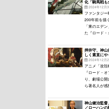
化「騎馬戦も
2024年12月
ファンタジー
200年前を描く
「東のエデン
た『ロード・
押井守、神山
しく素直にや
2024年12月
アニメ「攻殻
『ロード・オ
り、劇場公開
ら著名人が感
神山健治監督
／ローハンの