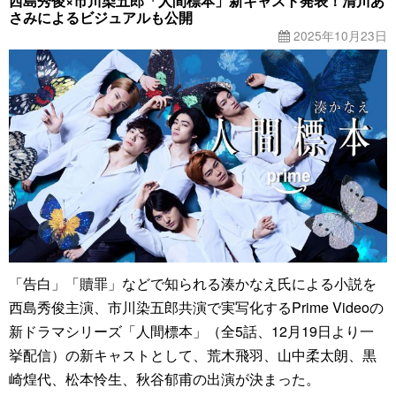
西島秀俊×市川染五郎「人間標本」新キャスト発表！清川あ
さみによるビジュアルも公開
2025年10月23日
「告白」「贖罪」などで知られる湊かなえ氏による小説を
西島秀俊主演、市川染五郎共演で実写化するPrime Videoの
新ドラマシリーズ「人間標本」（全5話、12月19日より一
挙配信）の新キャストとして、荒木飛羽、山中柔太朗、黒
崎煌代、松本怜生、秋谷郁甫の出演が決まった。