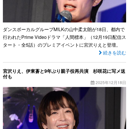
ダンスボーカルグループM!LKの山中柔太朗が18日、都内で
行われたPrime Videoドラマ「人間標本」（12月19日配信ス
タート・全5話）のプレミアイベントに宮沢りえと登壇。
続きを読む
宮沢りえ、伊東蒼と9年ぶり親子役再共演 杉咲花に写メ送
付も
2025年12月18日