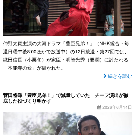
仲野太賀主演の大河ドラマ「豊臣兄弟！」（NHK総合・毎
週日曜午後8:00ほかで放送中）の12日放送・第27回では、
織田信長（小栗旬）が家臣・明智光秀（要潤）に討たれる
「本能寺の変」が描かれた。
続きを読む
菅田将暉「豊臣兄弟！」で減量していた チーフ演出が徹
底した役づくり明かす
2026年6月14日