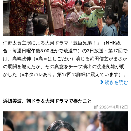
仲野太賀主演による大河ドラマ「豊臣兄弟！」（NHK総
合・毎週日曜午後8:00ほかで放送中）の3日放送・第17回で
は、高嶋政伸（※高＝はしごだか）演じる武田信玄がまさか
の展開を迎えたが、その真意をチーフ演出の渡邊良雄が明
かした（※ネタバレあり。第17回の詳細に震えています）。
続きを読む
浜辺美波、朝ドラ＆大河ドラマで得たこと
2026年4月12日