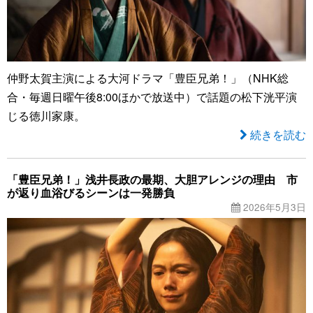
仲野太賀主演による大河ドラマ「豊臣兄弟！」（NHK総
合・毎週日曜午後8:00ほかで放送中）で話題の松下洸平演
じる徳川家康。
続きを読む
「豊臣兄弟！」浅井長政の最期、大胆アレンジの理由 市
が返り血浴びるシーンは一発勝負
2026年5月3日