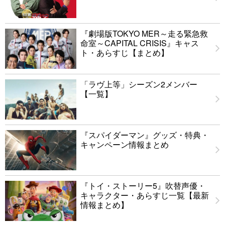
『劇場版TOKYO MER～走る緊急救
命室～CAPITAL CRISIS』キャス
ト・あらすじ【まとめ】
「ラヴ上等」シーズン2メンバー
【一覧】
『スパイダーマン』グッズ・特典・
キャンペーン情報まとめ
『トイ・ストーリー5』吹替声優・
キャラクター・あらすじ一覧【最新
情報まとめ】