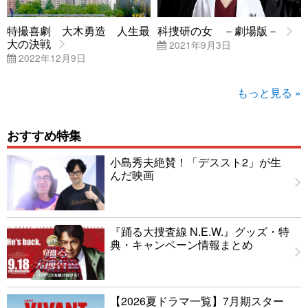
特撮喜劇 大木勇造 人生最
科捜研の女 －劇場版－
大の決戦
2021年9月3日
2022年12月9日
もっと見る »
おすすめ特集
小島秀夫絶賛！「デススト2」が生
んだ映画
『踊る大捜査線 N.E.W.』グッズ・特
典・キャンペーン情報まとめ
【2026夏ドラマ一覧】7月期スター