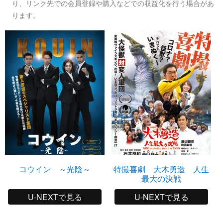
り、リンク先での会員登録や購入などでの収益化を行う場合があ
ります。
コウイン ～光陰～
特撮喜劇 大木勇造 人生
最大の決戦
U-NEXTで見る
U-NEXTで見る