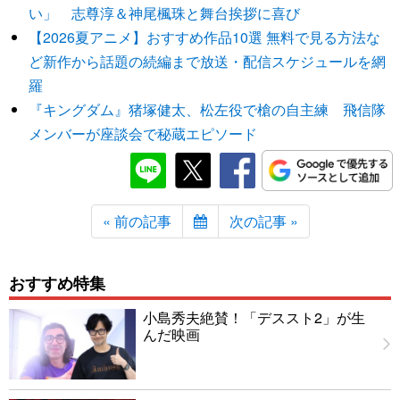
い」 志尊淳＆神尾楓珠と舞台挨拶に喜び
【2026夏アニメ】おすすめ作品10選 無料で見る方法な
ど新作から話題の続編まで放送・配信スケジュールを網
羅
『キングダム』猪塚健太、松左役で槍の自主練 飛信隊
メンバーが座談会で秘蔵エピソード
« 前の記事
次の記事 »
おすすめ特集
小島秀夫絶賛！「デススト2」が生
んだ映画