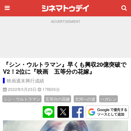
ADVERTISEMENT
『シン・ウルトラマン』早くも興収20億突破で
V2！2位に『映画 五等分の花嫁』
映画週末興行成績
2022年5月23日
17時05分
シン・ウルトラマン
五等分の花嫁
大河への道
ハガレン