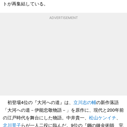
トが再集結している。
ADVERTISEMENT
初登場4位の『大河への道』は、
立川志の輔
の新作落語
「大河への道－伊能忠敬物語－」を原作に、現代と200年前
の江戸時代を舞台にした物語。中井貴一、
松山ケンイチ
、
北川景子
らが一人二役に臨んだ。9位の『鋼の錬金術師 完