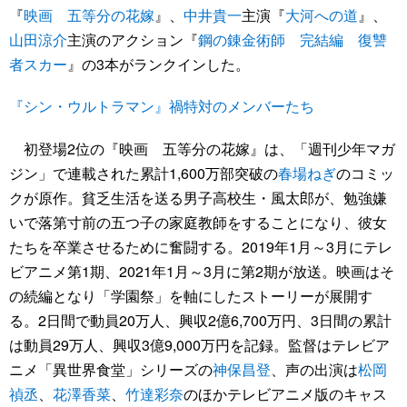
『
映画 五等分の花嫁
』、
中井貴一
主演『
大河への道
』、
山田涼介
主演のアクション『
鋼の錬金術師 完結編 復讐
者スカー
』の3本がランクインした。
『シン・ウルトラマン』禍特対のメンバーたち
初登場2位の『映画 五等分の花嫁』は、「週刊少年マガ
ジン」で連載された累計1,600万部突破の
春場ねぎ
のコミッ
クが原作。貧乏生活を送る男子高校生・風太郎が、勉強嫌
いで落第寸前の五つ子の家庭教師をすることになり、彼女
たちを卒業させるために奮闘する。2019年1月～3月にテレ
ビアニメ第1期、2021年1月～3月に第2期が放送。映画はそ
の続編となり「学園祭」を軸にしたストーリーが展開す
る。2日間で動員20万人、興収2億6,700万円、3日間の累計
は動員29万人、興収3億9,000万円を記録。監督はテレビア
ニメ「異世界食堂」シリーズの
神保昌登
、声の出演は
松岡
禎丞
、
花澤香菜
、
竹達彩奈
のほかテレビアニメ版のキャス