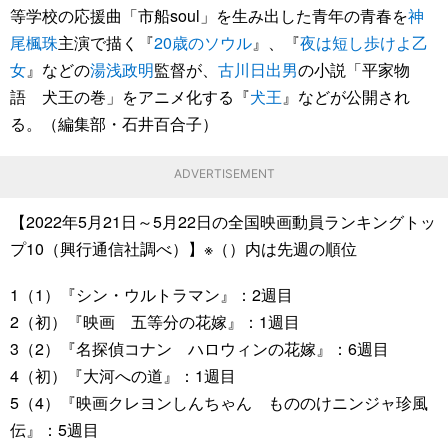
等学校の応援曲「市船soul」を生み出した青年の青春を
神
尾楓珠
主演で描く『
20歳のソウル
』、『
夜は短し歩けよ乙
女
』などの
湯浅政明
監督が、
古川日出男
の小説「平家物
語 犬王の巻」をアニメ化する『
犬王
』などが公開され
る。（編集部・石井百合子）
ADVERTISEMENT
【2022年5月21日～5月22日の全国映画動員ランキングトッ
プ10（興行通信社調べ）】※（）内は先週の順位
1（1）『シン・ウルトラマン』：2週目
2（初）『映画 五等分の花嫁』：1週目
3（2）『名探偵コナン ハロウィンの花嫁』：6週目
4（初）『大河への道』：1週目
5（4）『映画クレヨンしんちゃん もののけニンジャ珍風
伝』：5週目