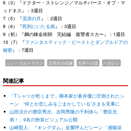
6（3）『ドクター・ストレンジ／マルチバース・オブ・マ
ッドネス』：3週目
7（5）『
流浪の月
』：2週目
8（6）『
死刑にいたる病
』：3週目
9（初）『鋼の錬金術師 完結編 復讐者スカー』：1週目
10（7）『
ファンタスティック・ビーストとダンブルドアの
秘密
』：7週目
シン・ウルトラマン
五等分の花嫁
大河への道
ハガレン
関連記事
「Tシャツが乾くまで」脚本家が蒼井優に圧倒されたシ
ーン “何とか悲しみをごまかしている”さまを見事に
山田涼介の豊臣秀次、吉岡秀隆の千利休ら「豊臣兄
弟！」9名の扮装ビジュアル公開
山崎賢人、『キングダム』反響呼んだシーン「感慨深