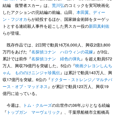
結編 復讐者スカー』は、
荒川弘
のコミックを実写映画化
したアクションの完結編の前編。山田、
本田翼
、
ディー
ン・フジオカ
らが続投するほか、国家錬金術師をターゲッ
トとする連続殺人事件を起こした男スカー役の
新田真剣佑
らが登場。
既存作品では、2日間で動員16万6,000人、興収2億3,800
万円をあげた『
名探偵コナン ハロウィンの花嫁
』が3位。
累計では前作『
名探偵コナン 緋色の弾丸
』を超え動員572
万人、興収79億円を突破した。5位の『
映画クレヨンしんち
ゃん もののけニンジャ珍風伝
』は累計で動員143万人、興
収17億円を突破。6位の『
ドクター・ストレンジ／マルチバ
ース・オブ・マッドネス
』が累計で動員123万人、興収19
億円に迫っている。
今週は、
トム・クルーズ
の出世作の36年ぶりとなる続編
『
トップガン マーヴェリック
』、千葉県船橋市立船橋高