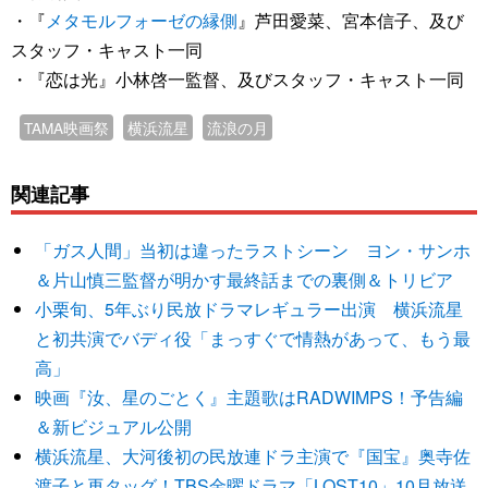
・『
メタモルフォーゼの縁側
』芦田愛菜、宮本信子、及び
スタッフ・キャスト一同
・『恋は光』小林啓一監督、及びスタッフ・キャスト一同
TAMA映画祭
横浜流星
流浪の月
関連記事
「ガス人間」当初は違ったラストシーン ヨン・サンホ
＆片山慎三監督が明かす最終話までの裏側＆トリビア
小栗旬、5年ぶり民放ドラマレギュラー出演 横浜流星
と初共演でバディ役「まっすぐで情熱があって、もう最
高」
映画『汝、星のごとく』主題歌はRADWIMPS！予告編
＆新ビジュアル公開
横浜流星、大河後初の民放連ドラ主演で『国宝』奥寺佐
渡子と再タッグ！TBS金曜ドラマ「LOST10」10月放送