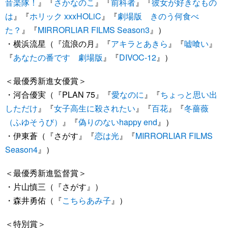
音楽隊！
』『
さかなのこ
』『
前科者
』『
彼女が好きなもの
は
』『
ホリック xxxHOLiC
』『
劇場版 きのう何食べ
た？
』『
MIRRORLIAR FILMS Season3
』）
・横浜流星（『流浪の月』『
アキラとあきら
』『
嘘喰い
』
『
あなたの番です 劇場版
』『
DIVOC-12
』）
＜最優秀新進女優賞＞
・河合優実（『PLAN 75』『
愛なのに
』『
ちょっと思い出
しただけ
』『
女子高生に殺されたい
』『
百花
』『
冬薔薇
（ふゆそうび）
』『
偽りのないhappy end
』）
・伊東蒼（『さがす』『
恋は光
』『
MIRRORLIAR FILMS
Season4
』）
＜最優秀新進監督賞＞
・片山慎三（『さがす』）
・森井勇佑（『
こちらあみ子
』）
＜特別賞＞