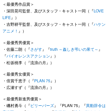
＜最優秀作品賞＞
・深田晃司監督、及びスタッフ・キャスト一同（『
LOVE
LIFE
』）
・吉野耕平監督、及びスタッフ・キャスト一同（『
ハケン
アニメ！
』）
＜最優秀男優賞＞
・佐藤二朗（『
さがす
』『
truth ～姦しき弔いの果て～
』
『
バイオレンスアクション
』）
・松坂桃李（『流浪の月』）
＜最優秀女優賞＞
・倍賞千恵子（『
PLAN 75
』）
・広瀬すず（『流浪の月』）
＜最優秀新進男優賞＞
・磯村勇斗（『
ビリーバーズ
』『PLAN 75』『
異動辞令は