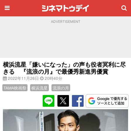
ADVERTISEMENT
横浜流星「嫌いになった」の声も役者冥利に尽
きる 『流浪の月』で最優秀新進男優賞
2022年11月26日
20時40分
TAMA映画祭
横浜流星
流浪の月