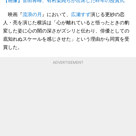
【画像】菅田将暉、有村架純らが出席した昨年の授賞式
映画『
流浪の月
』において、
広瀬すず
演じる更紗の恋
人・亮を演じた横浜は「心が離れていると悟ったときの豹
変した姿に心の闇の深さがズシリと伝わり、俳優としての
底知れぬスケールを感じさせた」という理由から同賞を受
賞した。
ADVERTISEMENT