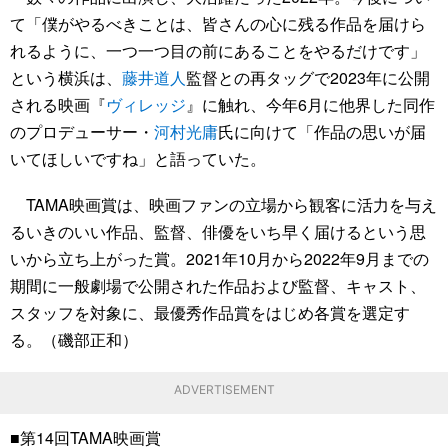
て「僕がやるべきことは、皆さんの心に残る作品を届けら
れるように、一つ一つ目の前にあることをやるだけです」
という横浜は、
藤井道人
監督との再タッグで2023年に公開
される映画『
ヴィレッジ
』に触れ、今年6月に他界した同作
のプロデューサー・
河村光庸
氏に向けて「作品の思いが届
いてほしいですね」と語っていた。
TAMA映画賞は、映画ファンの立場から観客に活力を与え
るいきのいい作品、監督、俳優をいち早く届けるという思
いから立ち上がった賞。2021年10月から2022年9月までの
期間に一般劇場で公開された作品および監督、キャスト、
スタッフを対象に、最優秀作品賞をはじめ各賞を選定す
る。（磯部正和）
ADVERTISEMENT
■第14回TAMA映画賞