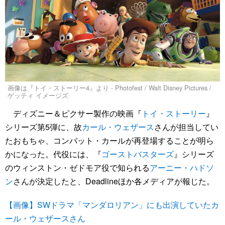
画像は『トイ・ストーリー4』より - Photofest / Walt Disney Pictures /
ゲッティ イメージズ
ディズニー＆ピクサー製作の映画『
トイ・ストーリー
』
シリーズ第5弾に、故
カール・ウェザース
さんが担当してい
たおもちゃ、コンバット・カールが再登場することが明ら
かになった。代役には、『
ゴーストバスターズ
』シリーズ
のウィンストン・ゼドモア役で知られる
アーニー・ハドソ
ン
さんが決定したと、Deadlineほか各メディアが報じた。
【画像】SWドラマ「マンダロリアン」にも出演していたカ
ール・ウェザースさん