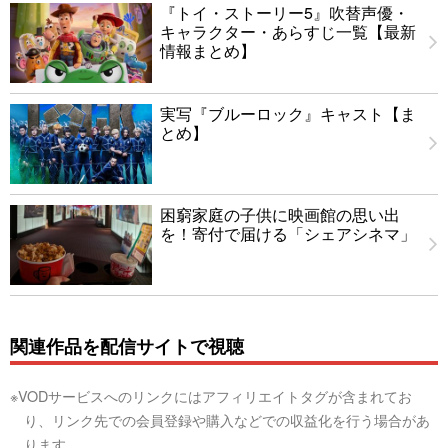
『トイ・ストーリー5』吹替声優・
キャラクター・あらすじ一覧【最新
情報まとめ】
実写『ブルーロック』キャスト【ま
とめ】
困窮家庭の子供に映画館の思い出
を！寄付で届ける「シェアシネマ」
関連作品を配信サイトで視聴
※VODサービスへのリンクにはアフィリエイトタグが含まれてお
り、リンク先での会員登録や購入などでの収益化を行う場合があ
ります。