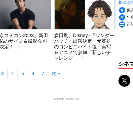
株式会
東
年収
正社
京コミコン2023」新田
森田剛、Disney+「ワンダー
佑のサイン＆撮影会が
ハッチ」出演決定 元英雄
決定！
のコンビニバイト役、実写
＆アニメで参加「新しいチ
ャレンジ」
シネ
3
4
5
6
7
次 »
ADVERTISEMENT