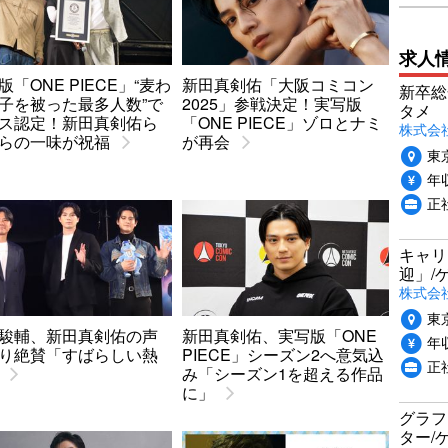
求人
版「ONE PIECE」“麦わ
新田真剣佑「大阪コミコン
新卒総
子を被った最多人数”で
2025」参戦決定！実写版
タメ
ス認定！新田真剣佑ら
「ONE PIECE」ゾロとナミ
株式会社P
らの一味が祝福
が再会
東
年収
正
キャリ
迎」/
株式会
東
駿輔、新田真剣佑の声
新田真剣佑、実写版「ONE
年収
り絶賛「すばらしい熱
PIECE」シーズン2へ意気込
正
み「シーズン1を超える作品
に」
グラフ
ター/