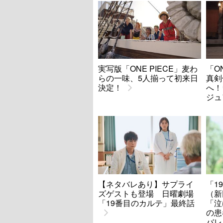
実写版「ONE PIECE」麦わ
「O
らの一味、5人揃って初来日
真剣
決定！
へ！
ジュ
【ネタバレあり】サプライ
「1
ズゲストも登場 日曜劇場
（新
「19番目のカルテ」最終話
「泣
の患
バレ