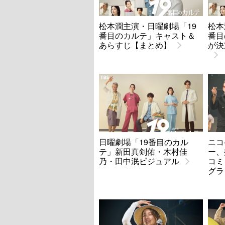
松本潤主演・日曜劇場「19
松本
番目のカルテ」キャスト＆
番目
あらすじ【まとめ】
が決
日曜劇場「19番目のカル
ニコ
テ」新田真剣佑・木村佳
ー、
乃・田中泯ビジュアル
コミ
グラ