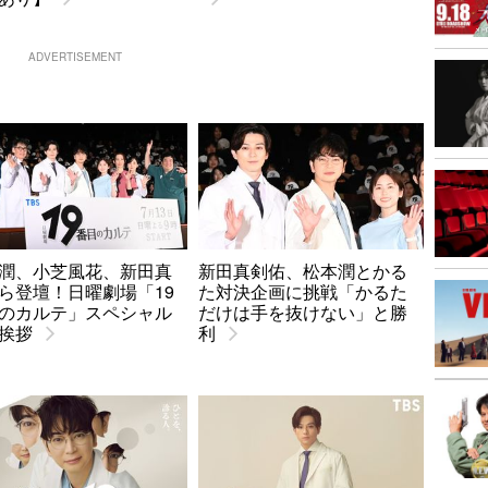
ADVERTISEMENT
潤、小芝風花、新田真
新田真剣佑、松本潤とかる
ら登壇！日曜劇場「19
た対決企画に挑戦「かるた
のカルテ」スペシャル
だけは手を抜けない」と勝
挨拶
利