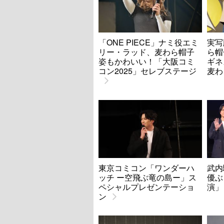
「ONE PIECE」ナミ役エミ
実写
リー・ラッド、麦わら帽子
ら帽
姿もかわいい！「大阪コミ
ギネ
コン2025」セレブステージ
麦わ
東京コミコン「ワンダーハ
武内
ッチ ー空飛ぶ竜の島ー」ス
優ぶ
ペシャルプレゼンテーショ
演」
ン