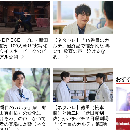
NE PIECE」ゾロ・新田
【ネタバレ】「19番目のカ
佑が“100人斬り”実写化
ルテ」最終話で描かれた“再
ウイスキーピークのビ
会”に歓喜の声「泣けるな
アル公開
あ」
おす
9番目のカルテ」康二郎
【ネタバレ】徳重（松本
田真剣佑）の変化に
潤）と康二郎（新田真剣
けるわ」の声 かつて
佑）がバチバチ？日曜劇場
者の登場に反響【ネタ
「19番目のカルテ」第3話
あり】