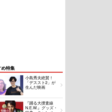
すめ特集
小島秀夫絶賛！
「デススト2」が
生んだ映画
『踊る大捜査線
N.E.W.』グッズ・