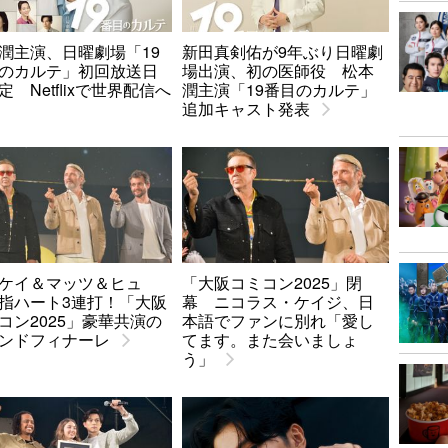
潤主演、日曜劇場「19
新田真剣佑が9年ぶり日曜劇
のカルテ」初回放送日
場出演、初の医師役 松本
定 Netflixで世界配信へ
潤主演「19番目のカルテ」
追加キャスト発表
ケイ＆マッツ＆ヒュ
「大阪コミコン2025」閉
指ハート3連打！「大阪
幕 ニコラス・ケイジ、日
コン2025」豪華共演の
本語でファンに別れ「愛し
ンドフィナーレ
てます。また会いましょ
う」