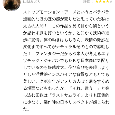
山縣みどり
評価：
★★★★★
★★★★★
ストップモーション・アニメというとパラパラ
漫画的なほのぼの感が売りだと思っていた私は
太古の人間！ この作品を見て目から鱗という
か思わず膝を打つというか、とにかく技術の進
歩に驚愕。体の動きはもちろん、表情の微妙な
変化まですべてがナチュラルそのもので感動し
た！ ファンタジーだから欧米人が考えるエキ
ゾチック・ジャパンでもＯＫな日本像に気配り
しているのも好感度大。侘び寂びを表現しよう
とした浮世絵インスパイアな背景などもとても
美しい。クボ少年がアメリカ人ぽく肩をすくめ
る場面などもあったが、「それ、違う！」と突
っ込む回数は『ラストサムライ』よりも圧倒的
に少なく、製作陣の日本リスペクトが感じられ
た。