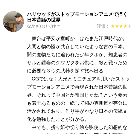
ハリウッドがストップモーションアニメで描く
日本昔話の世界
なかざわひでゆき
評価：
★★★★★
★★★★★
舞台は平安か室町か、はたまた江戸時代か。
人間と物の怪が共存していたような古の日本。
闇の魔物たちに追われた少年クボが、知恵者の
サルと鎧姿のクワガタをお供に、敵と戦うため
に必要な３つの武器を探す旅へ出る。
CGではなく人形とミニチュアを用いたストッ
プモーションアニメで再現された日本昔話の世
界。それって中国とか韓国じゃね？という要素
も若干あるものの、総じて和の雰囲気が存分に
活かされており、作り手がかなり日本の伝統文
化を勉強したことが分かる。
中でも、折り紙や切り絵を駆使した幻想的な