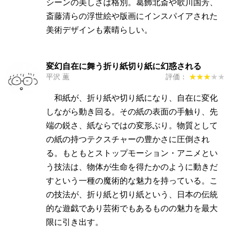
シーンの美しさは格別。葛飾北斎や歌川国芳、
斎藤清らの浮世絵や版画にインスパイアされた
美術デザインも素晴らしい。
変幻自在に舞う折り紙切り紙に幻惑される
平沢 薫
評価：
★★★★★
★★★★★
和紙が、折り紙や切り紙になり、自在に変化
しながら動き回る。その紙の表面の手触り、先
端の鋭さ、紙ならではの変形ぶり。物質として
の紙の持つテクスチャーの豊かさに圧倒され
る。もともとストップモーション・アニメとい
う技法は、物体が生命を得たかのように動きだ
すという一種の魔術的な魅力を持っている。こ
の技法が、折り紙と切り紙という、日本の伝統
的な遊戯であり芸術でもあるものの魅力を最大
限に引き出す。