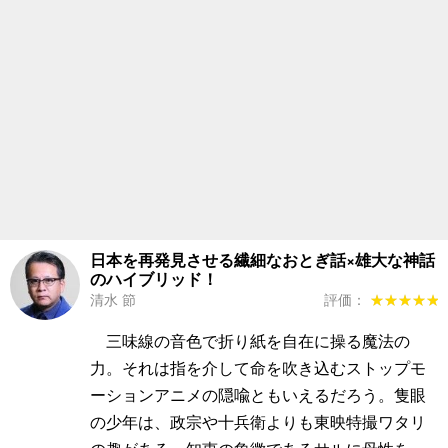
日本を再発見させる繊細なおとぎ話×雄大な神話
のハイブリッド！
清水 節
評価：
★★★★★
★★★★★
三味線の音色で折り紙を自在に操る魔法の
力。それは指を介して命を吹き込むストップモ
ーションアニメの隠喩ともいえるだろう。隻眼
の少年は、政宗や十兵衛よりも東映特撮ワタリ