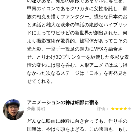
の趣がある。知恵の象徴であるサルに母性を、
甲冑のイコンであるクワガタに父性を託し、家
族の相克を描くファンタジー。繊細な日本のお
とぎ話と雄大な欧米の神話の絶妙なハイブリッ
ドによってワビサビの新世界が創出された。何
より撮影技術が驚異的。被写体があってこその
光と影、一挙手一投足の魅力にVFXを融合さ
せ、とりわけ3Dプリンターを駆使した多彩な表
情の変化には息を呑む。人形アニメでは成し得
なかった次なるステージは「日本」を再発見さ
せてくれる。
アニメーションの神は細部に宿る
斉藤 博昭
評価：
★★★★★
★★★★★
どんなに映画に純粋に向き合っても、作り手の
国籍は、やはり頭をよぎる。この映画も、もし