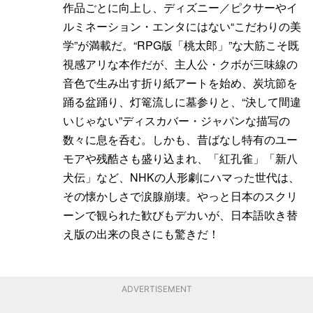
作品ごとに向上し、ディズニー／ピクサーやイ
ルミネーション・エンタにはない“こだわりの美
学”が満載だ。“RPG版「桃太郎」”な大筋こそ既
視感アリな本作だが、主人公・クボが三味線の
音色で生み出す折り紙アートを始め、炭坑節を
踊る盆踊り、灯篭流しに墓参りと、“決して間違
いじゃない”ディスカバー・ジャパンな描写の
数々に息を呑む。しかも、昔ばなし特有のユー
モアや残酷さも盛り込まれ、「紅孔雀」「新八
犬伝」など、NHKの人形劇にハマった世代は、
その懐かしさで涙腺崩壊。やっと日本のスクリ
ーンで観られた歓びもデカいが、日本語吹き替
え版の出来の良さにも驚きだ！
ADVERTISEMENT