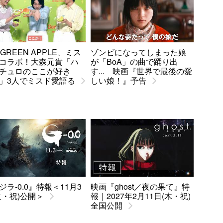
. GREEN APPLE、ミス
ゾンビになってしまった娘
コラボ！大森元貴「ハ
が「BoA」の曲で踊り出
チュロのここが好き
す... 映画『世界で最後の愛
」3人でミスド愛語る
しい娘！』予告
ジラ-0.0』特報＜11月3
映画『ghost／夜の果て』特
火・祝)公開＞
報｜2027年2月11日(木・祝)
全国公開