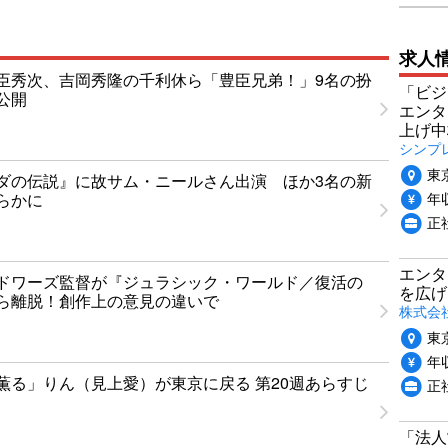
求人
臣秀次、吉岡秀隆の千利休ら「豊臣兄弟！」9名の扮
「ビジ
公開
エンタ
上げ中
シンプ
東
ダの伝説』に故サム・ニールさん出演 ほか3名の新
年収
らかに
正
エンタ
ドワーズ監督が『ジュラシック・ワールド／復活の
を広げ
ら離脱！創作上の意見の違いで
株式会
東
年収
薫る」りん（見上愛）が東京に戻る 第20週あらすじ
正
「法人