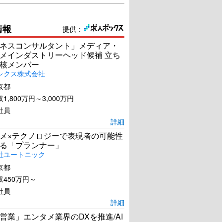
情報
提供：
ネスコンサルタント」メディア・
メインダストリーヘッド候補 立ち
核メンバー
レクス株式会社
京都
1,800万円～3,000万円
社員
詳細
メ×テクノロジーで表現者の可能性
る「プランナー」
社ユートニック
京都
450万円～
社員
詳細
営業」エンタメ業界のDXを推進/AI