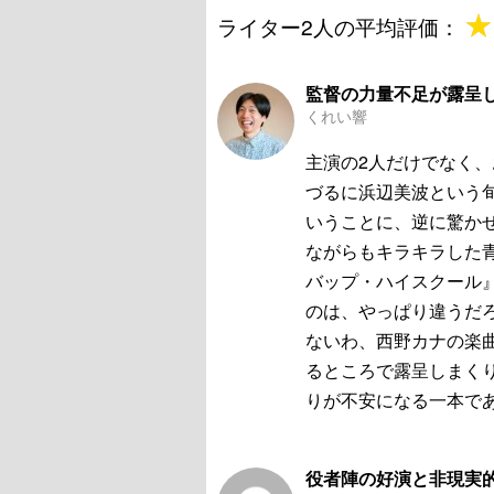
★
★
ライター2人の平均評価：
監督の力量不足が露呈
くれい響
主演の2人だけでなく
づるに浜辺美波という
いうことに、逆に驚か
ながらもキラキラした
バップ・ハイスクール
のは、やっぱり違うだろ
ないわ、西野カナの楽
るところで露呈しまくり
りが不安になる一本で
役者陣の好演と非現実