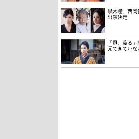
黒木瞳、西岡
出演決定
「風、薫る」
元できていな