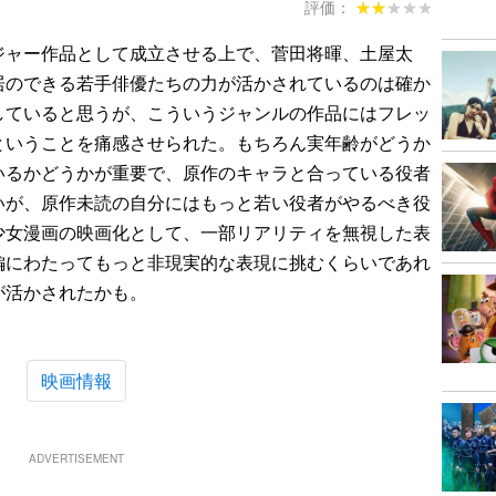
評価：
★★★★★
★★★★★
ジャー作品として成立させる上で、菅田将暉、土屋太
居のできる若手俳優たちの力が活かされているのは確か
していると思うが、こういうジャンルの作品にはフレッ
ということを痛感させられた。もちろん実年齢がどうか
いるかどうかが重要で、原作のキャラと合っている役者
いが、原作未読の自分にはもっと若い役者がやるべき役
少女漫画の映画化として、一部リアリティを無視した表
編にわたってもっと非現実的な表現に挑むくらいであれ
が活かされたかも。
映画情報
ADVERTISEMENT