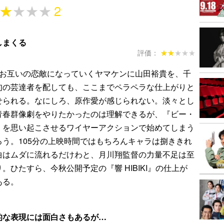
★★★★
★★★★
2
しまくる
評価：
★★★★★
★★★★★
、お互いの恋敵になっていくヤマケンに山田裕貴を、千
旬の芸達者を配しても、ここまでペラペラな仕上がりと
せられる。なにしろ、原作愛が感じられない。淡々とし
青春群像劇をやりたかったのは理解できるが、『ビー・
』を思い起こさせるワイヤーアクションで始めてしまう
う。105分の上映時間ではもちろんキャラは捌ききれ
曲はムダに流れるだけわと、月川翔監督の力量不足は至
。ひたすら、今秋公開予定の『響 HIBIKI』の仕上が
ある。
的な表現には面白さもあるが…