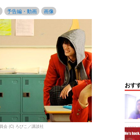
予告編・動画
画像
おす
員会 (C) ろびこ／講談社