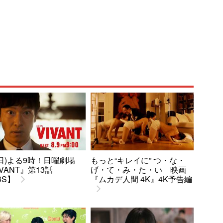
9(日)よる9時！日曜劇場
もっと“キレイに” つ・な・
IVANT』第13話
げ・て・み・た・い 映画
BS】
『ムカデ人間 4K』4K予告編