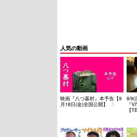
人気の動画
映画『八つ墓村』本予告【9
8/
月18日(金)全国公開】
『V
【T