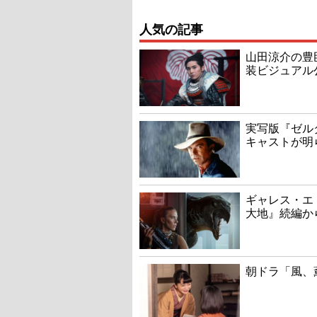
人気の記事
山田涼介の豊
装ビジュアル
実写版『ゼル
キャストが明
ギャレス・エ
大地』続編か
朝ドラ「風、