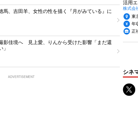
活用エ
株式会
徳馬、吉田羊、女性の性を描く『月がみている』に
東
年収
正
撮影佳境へ 見上愛、りんから受けた影響「まだ還
い」
シネ
ADVERTISEMENT