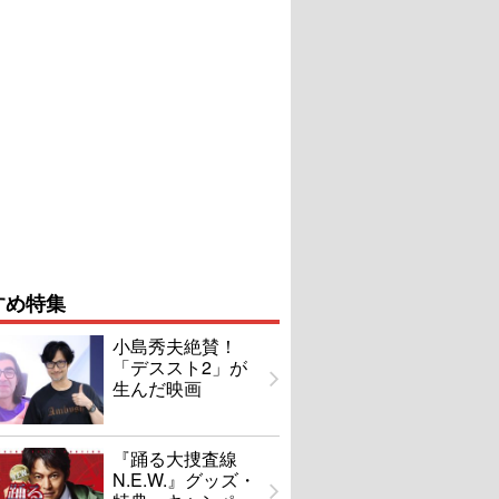
すめ特集
小島秀夫絶賛！
「デススト2」が
生んだ映画
『踊る大捜査線
N.E.W.』グッズ・