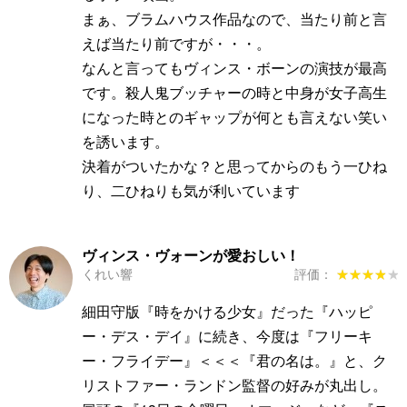
まぁ、ブラムハウス作品なので、当たり前と言
えば当たり前ですが・・・。
なんと言ってもヴィンス・ボーンの演技が最高
です。殺人鬼ブッチャーの時と中身が女子高生
になった時とのギャップが何とも言えない笑い
を誘います。
決着がついたかな？と思ってからのもう一ひね
り、二ひねりも気が利いています
ヴィンス・ヴォーンが愛おしい！
くれい響
評価：
★★★★★
★★★★★
細田守版『時をかける少女』だった『ハッピ
ー・デス・デイ』に続き、今度は『フリーキ
ー・フライデー』＜＜＜『君の名は。』と、ク
リストファー・ランドン監督の好みが丸出し。