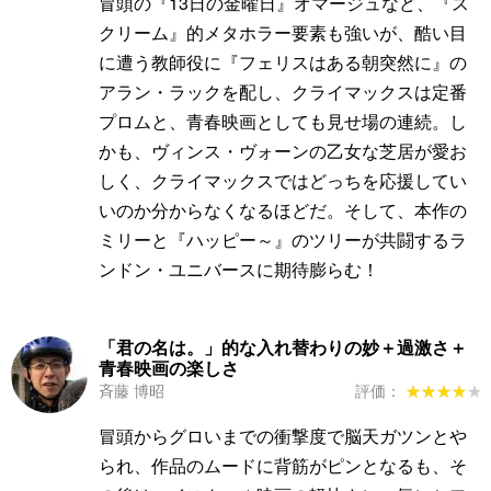
冒頭の『13日の金曜日』オマージュなど、『ス
クリーム』的メタホラー要素も強いが、酷い目
に遭う教師役に『フェリスはある朝突然に』の
アラン・ラックを配し、クライマックスは定番
プロムと、青春映画としても見せ場の連続。し
かも、ヴィンス・ヴォーンの乙女な芝居が愛お
しく、クライマックスではどっちを応援してい
いのか分からなくなるほどだ。そして、本作の
ミリーと『ハッピー～』のツリーが共闘するラ
ンドン・ユニバースに期待膨らむ！
「君の名は。」的な入れ替わりの妙＋過激さ＋
青春映画の楽しさ
斉藤 博昭
評価：
★★★★★
★★★★★
冒頭からグロいまでの衝撃度で脳天ガツンとや
られ、作品のムードに背筋がピンとなるも、そ