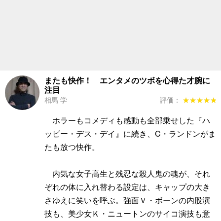
またも快作！ エンタメのツボを心得た才腕に
注目
相馬 学
評価：
★★★★★
★★★★★
ホラーもコメディも感動も全部乗せした『ハ
ッピー・デス・デイ』に続き、C・ランドンがま
たも放つ快作。
内気な女子高生と残忍な殺人鬼の魂が、それ
ぞれの体に入れ替わる設定は、キャップの大き
さゆえに笑いを呼ぶ。強面Ｖ・ボーンの内股演
技も、美少女Ｋ・ニュートンのサイコ演技も意