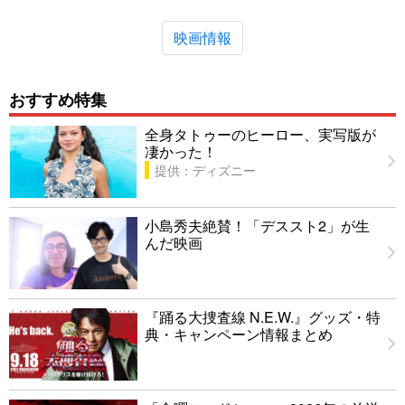
映画情報
おすすめ特集
全身タトゥーのヒーロー、実写版が
凄かった！
提供：ディズニー
小島秀夫絶賛！「デススト2」が生
んだ映画
『踊る大捜査線 N.E.W.』グッズ・特
典・キャンペーン情報まとめ