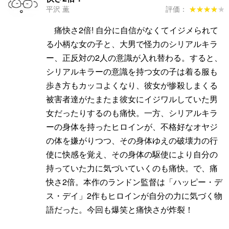
平沢 薫
評価：
★★★★★
★★★★★
痛快さ2倍! 自分に自信がなくてイジメられて
る小柄な女の子と、大男で怪力のシリアルキラ
ー、正反対の2人の意識が入れ替わる。すると、
シリアルキラーの意識を持つ女の子は着る服も
歩き方もカッコよくなり、彼女が惨殺しまくる
被害者達がたまたま彼女にイジワルしていた男
女だったりするのも痛快。一方、シリアルキラ
ーの身体を持ったヒロインが、不格好なオヤジ
の体を嫌がりつつ、その身体ゆえの破壊力の行
使に快感を覚え、その身体の駆使により自分の
持っていた力に気づいていくのも痛快。で、痛
快さ2倍。本作のランドン監督は「ハッピー・デ
ス・デイ」2作もヒロインが自分の力に気づく物
語だった。今回も爆笑と痛快さが炸裂！