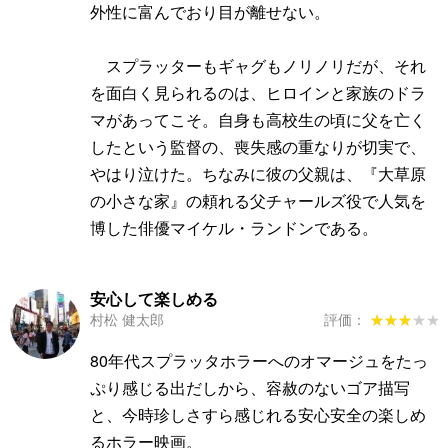
外性に富んでおり目が離せない。
スプラッターもギャグもノリノリだが、それ
を面白く見られるのは、ヒロインと家族のドラ
マがあってこそ。自身も高校生の頃に父を亡く
したという監督の、喪失感の重なりが切実で、
やはり泣けた。ちなみに彼の父親は、『大草原
の小さな家』の頼れる父チャールズ役で人気を
博した俳優マイケル・ランドンである。
安心して楽しめる
村松 健太郎
評価：
★★★★★
★★★★★
80年代スプラッタホラーへのオマージュをたっ
ぷり感じる出だしから、容赦のないゴア描写
と、今時珍しさすら感じれる安心安全の楽しめ
るホラー映画。