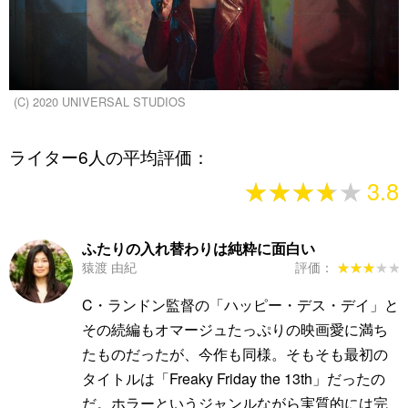
(C) 2020 UNIVERSAL STUDIOS
ライター6人の平均評価：
★★★★★
★★★★★
3.8
ふたりの入れ替わりは純粋に面白い
猿渡 由紀
評価：
★★★★★
★★★★★
C・ランドン監督の「ハッピー・デス・デイ」と
その続編もオマージュたっぷりの映画愛に満ち
たものだったが、今作も同様。そもそも最初の
タイトルは「Freaky Friday the 13th」だったの
だ。ホラーというジャンルながら実質的には完