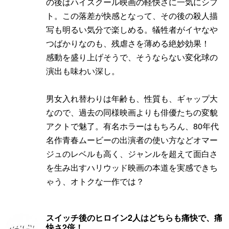
の後はハイスクール映画の軽快さに一気にシフ
ト。この落差が快感となって、その後の殺人描
写も明るい気分で楽しめる。犠牲者がイヤなや
つばかりなのも、残虐さを薄める絶妙効果！
感動を盛り上げそうで、そうならない変化球の
演出も味わい深し。
男女入れ替わりは年齢も、性質も、ギャップ大
なので、過去の同様映画よりも俳優たちの変貌
アクトで魅了。有名ホラーはもちろん、80年代
名作青春ムービーの出演者の使い方などオマー
ジュのレベルも高く、ジャンルを超えて面白さ
を生み出すハリウッド映画の本道を実感できち
ゃう、オトクな一作では？
スイッチ後のヒロイン2人はどちらも痛快で、痛
快さ2倍！