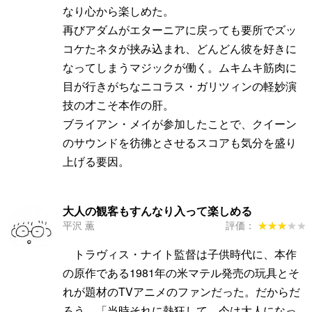
なり心から楽しめた。
再びアダムがエターニアに戻っても要所でズッ
コケたネタが挟み込まれ、どんどん彼を好きに
なってしまうマジックが働く。ムキムキ筋肉に
目が行きがちなニコラス・ガリツィンの軽妙演
技の才こそ本作の肝。
ブライアン・メイが参加したことで、クイーン
のサウンドを彷彿とさせるスコアも気分を盛り
上げる要因。
大人の観客もすんなり入って楽しめる
平沢 薫
評価：
★★★★★
★★★★★
トラヴィス・ナイト監督は子供時代に、本作
の原作である1981年の米マテル発売の玩具とそ
れが題材のTVアニメのファンだった。だからだ
ろう、「当時それに熱狂して、今は大人になっ