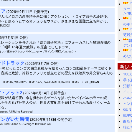
ター
イア
(2026年9月11日 公開予定)
た“
詩人ホメロスの叙事詩を基に描くアクション。トロイア戦争の終結後、
「
郷へと戻ろうとするオデュッセウスが、さまざまな困難に立ち向かう。
のギ
STUDIOS
「
芝居
26年7月31日 公開)
ュレーションを任された「総力戦研究所」にフォーカスした猪瀬直樹の
デン
ン「昭和16年夏の敗戦」を原案にしたドラマ。
「
キャニオン／東京テアトル／NHKエンタープライズ／RIKIプロジェクト
めな
ンドトラック
(2026年8月7日 公開)
新し
ギー領だったコンゴの独立直後から始まったコンゴ動乱をテーマに描くド
。音楽と政治、冷戦とアフリカ独立などの歴史を政治家や外交官ら4人の
10
。
零下
 FILMS BV, WARBOYS FILMS S.A.S., ZAP-O-MATIK, BALDR FILM,RTBF, VRT, JOHAN
沼影
・ノット2
イミ
(2026年8月14日 公開予定)
花嫁が結婚初夜に命を狙われるゲームを描いたサバイバルホラーの続
ハル
ムを生き延びた主人公が、世界の支配者を懸けて争われる殺りくゲーム
ヒン
なる。
GUN
ctures. All Rights Reserved.
戦場
ソンがいた時間
(2026年9月18日 公開予定)
白鳥
AB, Film i Skane AB, Sveriges Television AB
猫た