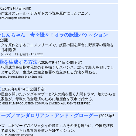
2026年8月7日 公開)
の作家オスカール・ナカザトの小説を原作にしたアニメ。
ent. All Rights Reserved
ンしんちゃん 奇々怪々！オラの妖怪バケ～ション
 公開)
ックを原作とするアニメシリーズで、妖怪の国を舞台に野原家の冒険を
なる劇場版。
・シンエイ・テレビ朝日・ADK 2026
罪を生成する方法
(2026年9月11日 公開予定)
完全犯罪成立を目指す兄妹の姿を描くサスペンス。誤って殺人を犯してし
うとする兄が、生成AIに完全犯罪を成立させる方法を尋ねる。
ion / Storm Labels Inc. / Studio i3
女
(2026年8月14日 公開予定)
の屋台を開いたシングルマザーと2人の娘を描く人間ドラマ。地方から台
た家族が、母親の借金返済のために麺屋台を夜市で始める。
ED GIRL FILM PRODUCTION COMPANY LIMITED. ALL RIGHTS RESERVED.
ォーズ／マンダロリアン・アンド・グローグー
(2026年5
ーズ エピソードVI／ジェダイの帰還』のその後を舞台に、帝国崩壊後
河で繰り広げられる冒険を描いたSFアクション。
. & TM. All Rights Reserved.