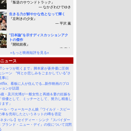
»もっと映画短評を見る«
のニュース
Tシャツが乾くまで」脚本家が蒼井優に圧倒
たシーン “何とか悲しみをごまかしている”さ
見事に
etflix、看板に人が住んでる…新作映画のプロ
ションが話題
6歳・及川光博が一般女性と再婚＆妻の妊娠を
「俳優として、ミッチーとして、努力し精進し
ります」
ポール・ウォーカーさん娘『ワイルド・スピー
の車を売却したというネットの噂を否定
【ネタバレ】セイディー・シンク『スパイダー
：ブランド・ニュー・デイ』の役について沈黙
る