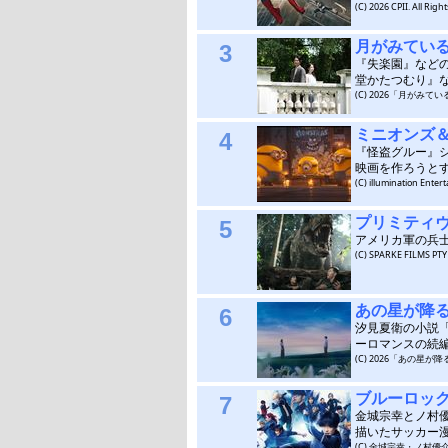
(C) 2026 CPII. All Ri
月がみてい
3
『失楽園』など
堂かたつむり』
(C) 2026「月がみ
ミニオンズ
4
『怪盗グルー』
映画を作ろうと
(C) illumination Enter
プリミティ
5
アメリカ軍の兵
(C) SPARKE FILMS PT
あの星が降
6
汐見夏衛の小説
ーロマンスの続
(C) 2026「あの
ブルーロッ
7
金城宗幸とノ村
描いたサッカー
(C) 金城宗幸・ノ村優介／