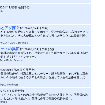
2026年11月3日 公開予定)
TD.
んとアソぼ？
(2026年7月24日 公開)
いたある遊びが恐怖を引き起こすホラー。学校の階段の13段目でカセッ
を吹き込むと、その人が死ぬという遊びに興じた学生たちに怪異が降り
ぁれかさんとアソぼ？」製作委員会
リートの異変
(2026年8月14日 公開予定)
突如謎の異変に巻き込まれ、恐竜が出現した町でサバイバルを繰り広げ
家を描くSFアドベンチャー。
Ent. All Rights Reserved
を
(2026年8月28日 公開予定)
中島哲也監督が、打海文三のミステリー小説を映画化。それぞれに過去
ちが、今を懸命に生きる少年との出会いを通じて人生の活路を見いだ
には懺悔を』製作委員会
6年9月25日 公開予定)
、マイマイン』などの内山拓也監督が手掛けた人間ドラマ。同監督の故
に、どこにも居場所がない孤独な少年の葛藤や成長を描く。
製作委員会