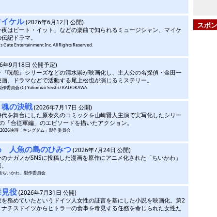
／マイケル
(2026年6月12日 公開)
スポ
今夜はビート・イット」などの楽曲で知られるミュージシャン、マイケ
の伝記ドラマ。
ns Gate Entertainment Inc. All Rights Reserved.
26年9月18日 公開予定)
を『呪怨』シリーズなどの清水崇が映画化し、主人公の名探偵・金田一
映画、ドラマなどで活動する尾上松也が演じるミステリー。
員会 (C) Yokomizo Seishi / KADOKAWA
 魂の決戦
(2026年7月17日 公開)
時代を舞台にした原泰久のコミックを山崎賢人主演で実写化したシリー
作の「合従軍編」のエピソードを描いたアクション。
C) 2026映画「キングダム」製作委員会
わ 人魚の島のひみつ
(2026年7月24日 公開)
ーのナガノがSNSに投稿した漫画を原作にアニメ化された「ちいかわ」
版。
「映画ちいかわ」製作委員会
毒見役
(2026年7月31日 公開)
役を務めていたというドイツ人女性の証言を基にした小説を映画化。第2
、ナチスドイツからヒトラーの食事を毒見する任務を命じられた女性た
。