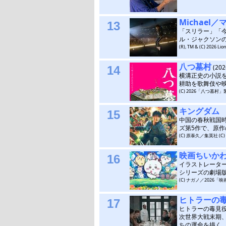
Michael
13
「スリラー」「
ル・ジャクソン
(R), TM & (C) 2026 Lio
八つ墓村
(20
14
横溝正史の小説
耕助を歌舞伎や
(C) 2026「八つ墓村」製作委
キングダム
15
中国の春秋戦国
ズ第5作で、原
(C) 原泰久／集英社 (
映画ちいか
16
イラストレータ
シリーズの劇場
(C) ナガノ／2026
ヒトラーの
17
ヒトラーの毒見
次世界大戦末期
ちの運命を描く