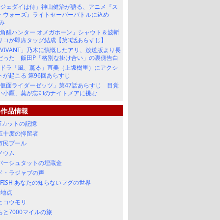
「ジェダイは侍」神山健治が語る、アニメ『ス
・ウォーズ』ライトセーバーバトルに込め
重み
角醒ハンター オメガホーン」シャウト＆波斬
リコが即席タッグ結成【第3話あらすじ】
VIVANT」乃木に憤慨したアリ、放送版より長
だった 飯田P「格別な掛け合い」の裏側告白
朝ドラ「風、薫る」直美（上坂樹里）にアクシ
トが起こる 第96回あらすじ
仮面ライダーゼッツ」第47話あらすじ 目覚
い小鷹、莫が忘却のナイトメアに挑む
い作品情報
0万カットの記憶
五十度の抑留者
市民プール
ノウム
バーシュタットの埋蔵金
ド・ラジャブの声
 FISH あなたの知らないフグの世界
0地点
とコウモリ
ちと7000マイルの旅