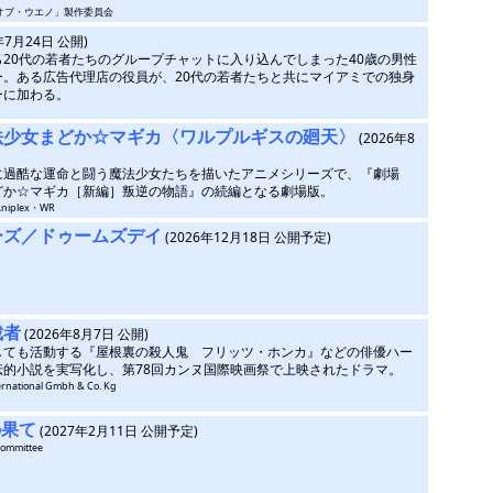
ト・オブ・ウエノ」製作委員会
年7月24日 公開)
20代の若者たちのグループチャットに入り込んでしまった40歳の男性
ー。ある広告代理店の役員が、20代の若者たちと共にマイアミでの独身
ーに加わる。
法少女まどか☆マギカ〈ワルプルギスの廻天〉
(2026年8
に過酷な運命と闘う魔法少女たちを描いたアニメシリーズで、『劇場
どか☆マギカ［新編］叛逆の物語』の続編となる劇場版。
／Aniplex・WR
ーズ／ドゥームズデイ
(2026年12月18日 公開予定)
裁者
(2026年8月7日 公開)
しても活動する『屋根裏の殺人鬼 フリッツ・ホンカ』などの俳優ハー
伝的小説を実写化し、第78回カンヌ国際映画祭で上映されたドラマ。
ernational Gmbh & Co. Kg
の果て
(2027年2月11日 公開予定)
committee