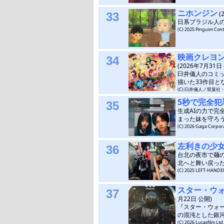
ニホンジン
(
33
日系ブラジル人
(C) 2025 Pinguim Cont
映画クレヨ
34
(2026年7月31日
臼井儀人のコミ
描いた33作目と
(C) 臼井儀人／双葉社
5秒で完全犯
35
生成AIの力で
まった妹を守ろ
(C) 2026 Gaga Corporat
左利きの少
36
台北の夜市で麺
北へと舞い戻っ
(C) 2025 LEFT-HAND
スター・ウ
37
月22日 公開)
『スター・ウォ
の混沌とした銀
(C) 2026 Lucasfilm Ltd