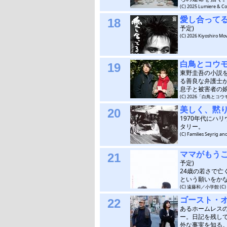
(C) 2025 Lumiere & Co. 
愛し合って
18
予定)
(C) 2026 Kiyoshiro Mov
白鳥とコウ
19
東野圭吾の小説
る善良な弁護士
息子と被害者の
(C) 2026「白鳥と
美しく、黙
20
1970年代にハ
タリー。
(C) Families Seyrig a
ママがもう
21
予定)
24歳の若さで
という願いをか
(C) 遠藤和／小学館 
ゴースト・
22
あるホームレス
ー。日記を残し
外な事実を知る