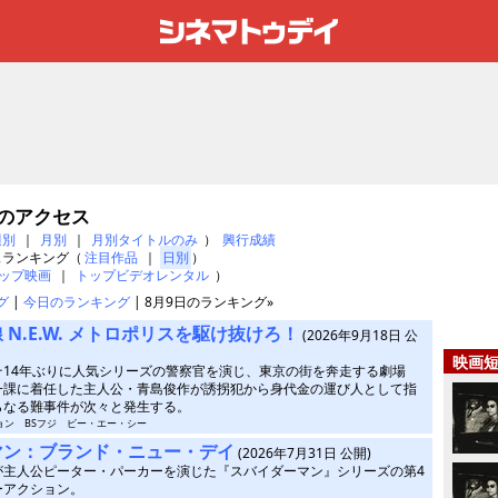
日のアクセス
週別
｜
月別
｜
月別タイトルのみ
）
興行成績
スランキング（
注目作品
｜
日別
）
ップ映画
｜
トップビデオレンタル
）
グ
|
今日のランキング
| 8月9日のランキング»
 N.E.W. メトロポリスを駆け抜けろ！
(2026年9月18日 公
映画
そ14年ぶりに人気シリーズの警察官を演じ、東京の街を奔走する劇場
一課に着任した主人公・青島俊作が誘拐犯から身代金の運び人として指
らなる難事件が次々と発生する。
ビジョン BSフジ ビー・エー・シー
マン：ブランド・ニュー・デイ
(2026年7月31日 公開)
が主人公ピーター・パーカーを演じた『スバイダーマン』シリーズの第4
ーアクション。