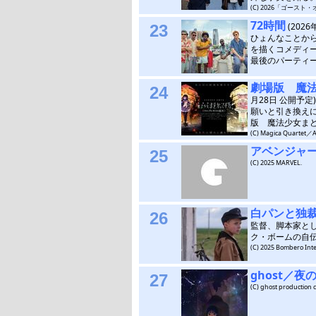
(C) 2026「ゴース
72時間
(2026
23
ひょんなことから
を描くコメディ
最後のパーティ
劇場版 魔
24
月28日 公開予定)
願いと引き換え
版 魔法少女ま
(C) Magica Quartet
アベンジャ
25
(C) 2025 MARVEL.
白パンと独
26
監督、脚本家と
ク・ボームの自
(C) 2025 Bombero Int
ghost／夜
27
(C) ghost production 