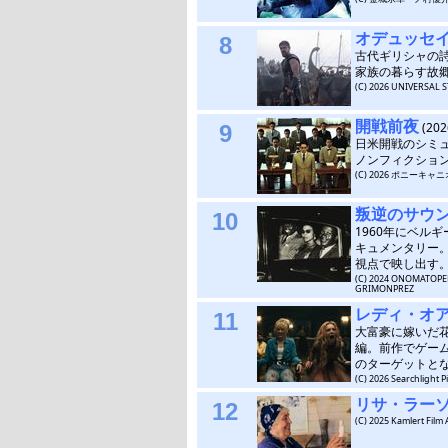
オデュッセ
8
古代ギリシャの
家族の暮らす故
(C) 2026 UNIVERSAL 
開戦前夜
(20
9
日米開戦のシミ
ノンフィクショ
(C) 2026 ポニー
叛逆のサウ
10
1960年にベル
キュメンタリー
視点で映し出す
(C) 2024 ONOMATOPEE
GRIMONPREZ
レディ・オア
11
大富豪に嫁いだ
編。前作でゲー
のターゲットと
(C) 2026 Searchlight Pi
リサ・ラー
12
(C) 2025 Kamlert Film 