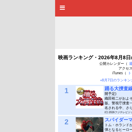
映画ランキング・2026年8月8
公開カレンダー（
アクセ
iTunes（
ト
«8月7日のランキン
踊る大捜査線
1
開予定)
織田裕二がおよ
版。警視庁捜査
名される中、さ
(C) 2026フジテレ
スパイダー
2
トム・ホランド
弾となるヒーロ