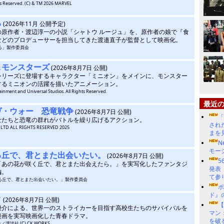
ghts Reserved. (C) & TM 2026 MARVEL
る
(2026年11月 公開予定)
の原作者・渡辺淳一の小説「シャトウ ルージュ」を、原作者の娘で『食
などのプロデューサーを担当してきた渡邉直子が監督として映画化。
ている」製作委員会
＆モンスターズ
(2026年8月7日 公開)
シリーズに登場するキャラクター「ミニオン」をメインに、モンスター
するミニオンの活躍を描いたアニメーション。
tainment and Universal Studios. All Rights Reserved.
最近
ヴ・ウォー 恐竜戦争
(2026年8月7日 公開)
「
士たちと恐竜の群れがバトルを繰り広げるアクション。
され
Y LTD ALL RIGHTS RESERVED 2025
まを
N
モー
る丘で、君とまた出会いたい。
(2026年8月7日 公開)
5
「あの花が咲く丘で、君とまた出会えたら。」を実写化したファンタジ
発表
編。
て参
星が降る丘で、君とまた出会いたい。」製作委員会
ド』
ク
(2026年8月7日 公開)
優介による、世界一のストライカーを目指す高校生たちのサバイバルを
マン
漫画を実写映画化した青春ドラマ。
を破
講談社 (C) CK WORKS