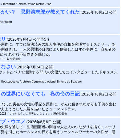
/ Tarantula / Tellfilm / Vision Distribution
るかい？ 忌野清志郎が教えてくれた
(2026年10月2日 公開
ie Project
モリ
(2026年9月4日 公開予定)
を原作に、すでに解決済みの殺人事件の真相を究明するミステリー。あ
が刺殺され、一人の男性の自供により解決したはずの事件に、容疑者の
娘がそれぞれ不自然さを感じる。
コウモリ」製作委員会
りなさい
(2026年7月24日 公開)
リウッドとパリで活動する23人の女優たちにインタビューしたドキュメン
nd Roussopoulos Archive / Centre audiovisuel Simone de Beauvoir
この世界にいなくても 私の命の日記
(2026年10月2日 公開
亡くなった実在の女性の手記を原作に、がんに侵されながらも子供を生む
なえようとした夫婦を描いたヒューマンドラマ。
(C) 2026「ママがもうこの世界にいなくても」製作委員会
オブ・ウエノ
(2026年8月8日 公開)
の失踪を通じて、生活困窮者の問題や人と人のつながりを描くミステリ
て姿を消したホームレスの行方を追うソーシャルワーカーの女性が、意
。