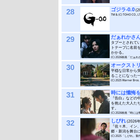
ゴジラ-0.0
(
28
TM & (C) TOHO CO., L
だぁれかさ
29
タブーとされて
トテープに名前
かかる。
(C) 2026映画「だ
オークスト
30
平穏な日常から
ることになった一
(C) 2025 Warner Bros. 
時には懺悔
31
『告白』などの
を抱えた大人た
す。
(C) 2026映画『時
しびれ
(202
32
『佐々木、イン
郷・新潟を舞台
(C) 2025「しびれ」