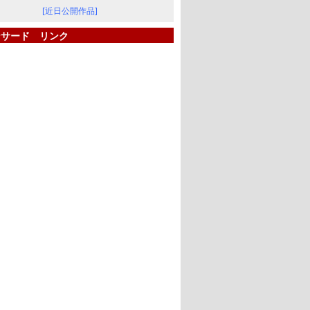
[近日公開作品]
ンサード リンク