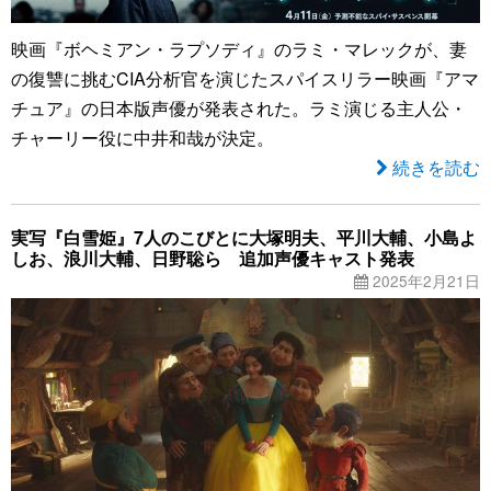
映画『ボヘミアン・ラプソディ』のラミ・マレックが、妻
の復讐に挑むCIA分析官を演じたスパイスリラー映画『アマ
チュア』の日本版声優が発表された。ラミ演じる主人公・
チャーリー役に中井和哉が決定。
続きを読む
実写『白雪姫』7人のこびとに大塚明夫、平川大輔、小島よ
しお、浪川大輔、日野聡ら 追加声優キャスト発表
2025年2月21日