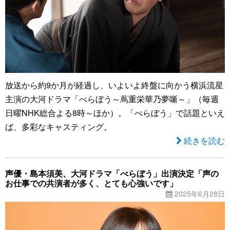
放送から約9か月が経過し、いよいよ終盤に向かう横浜流星
主演の大河ドラマ「べらぼう～蔦重栄華乃夢噺～」（毎週
日曜NHK総合よる8時～ほか）。「べらぼう」で話題といえ
ば、多彩なキャスティング。
続きを読む
声優・島本須美、大河ドラマ「べらぼう」出演決定「声の
お仕事での共演者が多く、とても心強いです」
2025年6月28日