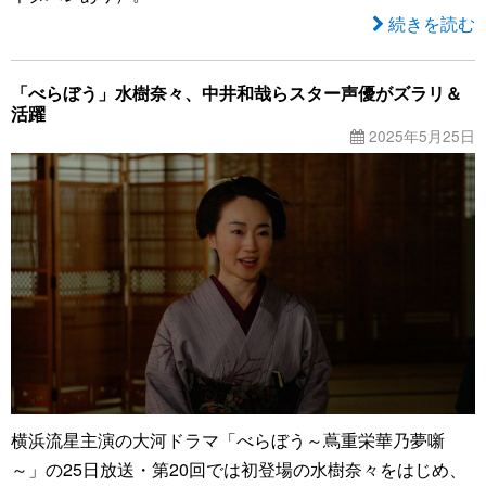
続きを読む
「べらぼう」水樹奈々、中井和哉らスター声優がズラリ＆
活躍
2025年5月25日
横浜流星主演の大河ドラマ「べらぼう～蔦重栄華乃夢噺
～」の25日放送・第20回では初登場の水樹奈々をはじめ、