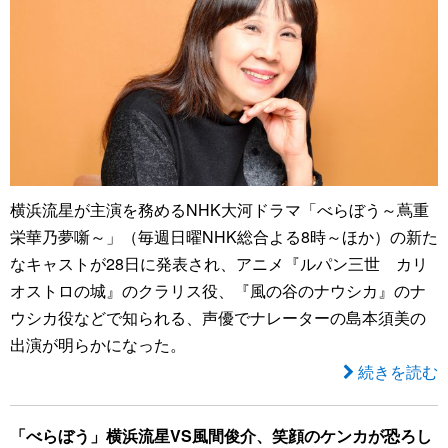
横浜流星が主演を務めるNHK大河ドラマ「べらぼう～蔦重
栄華乃夢噺～」（毎週日曜NHK総合よる8時～ほか）の新た
なキャストが28日に発表され、アニメ『ルパン三世 カリ
オストロの城』のクラリス役、『風の谷のナウシカ』のナ
ウシカ役などで知られる、声優でナレーターの島本須美の
出演が明らかになった。
続きを読む
「べらぼう」横浜流星VS風間俊介、笑顔のケンカが恐ろし