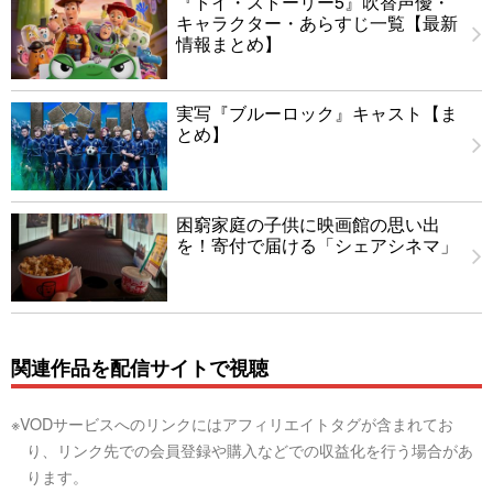
『トイ・ストーリー5』吹替声優・
キャラクター・あらすじ一覧【最新
情報まとめ】
実写『ブルーロック』キャスト【ま
とめ】
困窮家庭の子供に映画館の思い出
を！寄付で届ける「シェアシネマ」
関連作品を配信サイトで視聴
※VODサービスへのリンクにはアフィリエイトタグが含まれてお
り、リンク先での会員登録や購入などでの収益化を行う場合があ
ります。