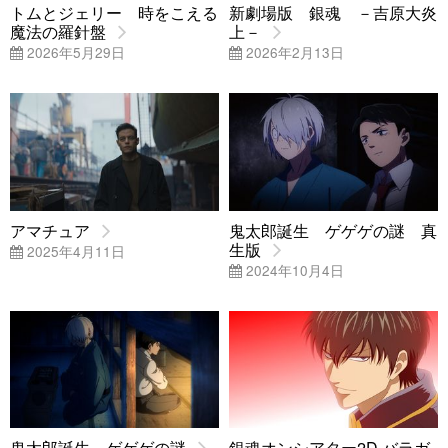
トムとジェリー 時をこえる
新劇場版 銀魂 －吉原大炎
魔法の羅針盤
上－
2026年5月29日
2026年2月13日
アマチュア
鬼太郎誕生 ゲゲゲの謎 真
生版
2025年4月11日
2024年10月4日
鬼太郎誕生 ゲゲゲの謎
銀魂オンシアター2D バラガ