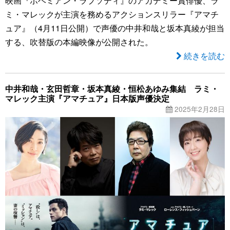
映画『ボヘミアン・ラプソディ』のアカデミー賞俳優、ラ
ミ・マレックが主演を務めるアクションスリラー『アマチ
ュア』（4月11日公開）で声優の中井和哉と坂本真綾が担当
する、吹替版の本編映像が公開された。
続きを読む
中井和哉・玄田哲章・坂本真綾・恒松あゆみ集結 ラミ・
マレック主演『アマチュア』日本版声優決定
2025年2月28日