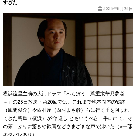
すぎた
2025年5月25日
横浜流星主演の大河ドラマ「べらぼう～蔦重栄華乃夢噺
～」の25日放送・第20回では、これまで地本問屋の鶴屋
（風間俊介）や西村屋（西村まさ彦）らに行く手を阻まれ
てきた蔦重（横浜）が“倍返し”ともいうべき一手に出て、そ
の策士ぶりに驚きや歓喜などさまざまな声で沸いた（※一部
ネタバレあり）。