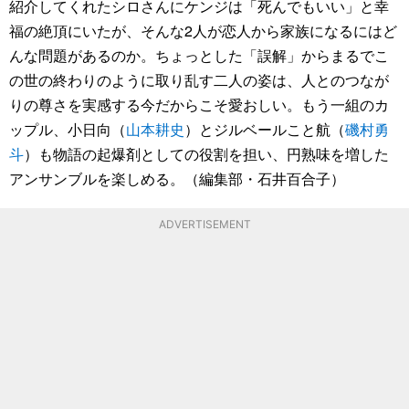
紹介してくれたシロさんにケンジは「死んでもいい」と幸
福の絶頂にいたが、そんな2人が恋人から家族になるにはど
んな問題があるのか。ちょっとした「誤解」からまるでこ
の世の終わりのように取り乱す二人の姿は、人とのつなが
りの尊さを実感する今だからこそ愛おしい。もう一組のカ
ップル、小日向（
山本耕史
）とジルベールこと航（
磯村勇
斗
）も物語の起爆剤としての役割を担い、円熟味を増した
アンサンブルを楽しめる。（編集部・石井百合子）
ADVERTISEMENT