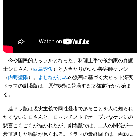
今や国民的カップルとなった、料理上手で倹約家の弁護
士シロさん（
西島秀俊
）と人当たりのいい美容師ケンジ
（
内野聖陽
）。
よしながふみ
の漫画に基づく大ヒット深夜
ドラマの劇場版は、原作8巻に登場する京都旅行から始ま
る。
連ドラ版は現実主義で同性愛者であることを人に知られ
たくないシロさんと、ロマンチストでオープンなケンジの
悲喜こもごもが描かれたが、劇場版では、二人の関係が一
歩前進した物語が見られる。ドラマの最終回では、両親に