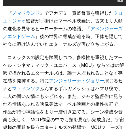
『
ノマドランド
』でアカデミー賞監督賞を獲得した
クロ
エ・ジャオ
監督が手掛けたマーベル映画は、古来より人類
の進化を見守るヒーローチームの物語。『
アベンジャーズ
／エンドゲーム
』後の世界に脅威が迫る時、正体を隠して
社会に溶け込んでいたエターナルズが再び立ち上がる。
コミックスの設定を踏襲しつつ、多様性を重視したマー
ベル・シネマティック・ユニバース（MCU）ならではの解
釈で描かれるエターナルズは、誰一人埋もれることなく存
在感を発揮する。特に
アンジェリーナ・ジョリー
演じるセ
ナと
マ・ドンソク
ふんするギルガメッシュはハマり役で、
二人の固い友情にもシビれる。また、ジャオ監督作に見ら
れる情緒あふれる映像美はマーベル映画との相性抜群で、
作品が持つ神話性をより一層引き立てる。シーン構成や音
楽も美しく、MCU作品の中でも類を見ない完成度だ。宇宙
規模の問題を扱うエターナルズの登場で、MCUフェーズ4