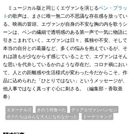
ミュージカル版と同じくエヴァンを演じる
ベン・プラッ
ト
の歌声は、まさに唯一無二の不思議な存在感を放ってい
る。映画の冒頭、エヴァンが自身の不安な胸の内を歌うシ
ーンは、ベンの繊細で透明感のある第一声で一気に物語に
引きこまれていく。エヴァンは日々、孤独や不安、そして
本当の自分との葛藤など、多くの悩みを抱えているが、そ
れは誰もが少なからず感じていることで、エヴァンはそん
な思いを代弁しているかのような存在だ。コロナ禍におい
て、人との距離感や生活様式が変わった今だからこそ、作
品に込められた「ひとりではない」というメッセージが、
他人事ではなく真っすぐ心に刺さる。（編集部・香取亜
希）
エターナルズ
きのう何食べた
ディアエヴァンハンセン
ボクたちはみんな大人になれなかった
ドーナツキング