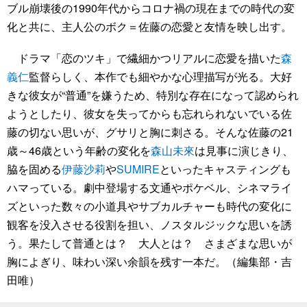
ブル崩壊後の1990年代からコロナ禍の現在までの時代の変
化と共に、主人公のボク＝佐藤の恋愛と友情を映し出す。
ドラマ「恋のツキ」で繊細かつリアルに恋愛を描いた
森
義仁
監督らしく、本作でも細やかな心理描写が光る。大好
きな彼女が“普通”を嫌うため、特別な存在になって認められ
ようとしたり、彼女を失ってからも忘れられないでいる佐
藤の切ない思いが、グサリと胸に刺さる。そんな佐藤の21
歳～46歳という年齢の変化を
森山未來
は見事に演じきり、
脇を固める
伊藤沙莉
や
SUMIRE
といったキャスティングも
ハマっている。劇中登場する文通やポケベル、シネマライ
ズといった数々の小道具やサブカルチャーも時代の変化に
観客を没入させる役割を担い、ノスタルジックな思いを誘
う。果たして普通とは？ 大人とは？ さまざまな思いが
胸によぎり、味わい深い余韻を残す一本だ。（編集部・吉
田唯）