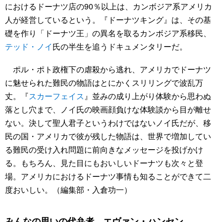
におけるドーナツ店の90％以上は、カンボジア系アメリカ
人が経営しているという。『ドーナツキング』は、その基
礎を作り「ドーナツ王」の異名を取るカンボジア系移民、
テッド・ノイ
氏の半生を追うドキュメンタリーだ。
ポル・ポト政権下の虐殺から逃れ、アメリカでドーナツ
に魅せられた難民の物語はとにかくスリリングで波乱万
丈。『
スカーフェイス
』並みの成り上がり体験から思わぬ
落とし穴まで、ノイ氏の映画顔負けな体験談から目が離せ
ない。決して聖人君子というわけではないノイ氏だが、移
民の国・アメリカで彼が残した物語は、世界で増加してい
る難民の受け入れ問題に前向きなメッセージを投げかけ
る。もちろん、見た目にもおいしいドーナツも次々と登
場。アメリカにおけるドーナツ事情も知ることができて二
度おいしい。（編集部・入倉功一）
みんなの思いの代弁者、エヴァン・ハンセン