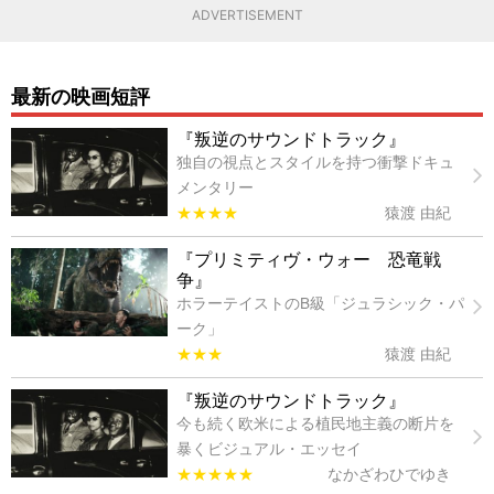
ADVERTISEMENT
最新の映画短評
『叛逆のサウンドトラック』
独自の視点とスタイルを持つ衝撃ドキュ
メンタリー
★★★★
猿渡 由紀
『プリミティヴ・ウォー 恐竜戦
争』
ホラーテイストのB級「ジュラシック・パ
ーク」
★★★
猿渡 由紀
『叛逆のサウンドトラック』
今も続く欧米による植民地主義の断片を
暴くビジュアル・エッセイ
★★★★★
なかざわひでゆき