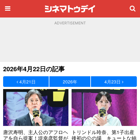
ADVERTISEMENT
2026年4月22日の記事
4月21日
2026年
4月23日
唐沢寿明、主人公のアフロヘ
トリンドル玲奈、第1子出産
アを自ら提案！堤幸彦監督が
後初の公の場 キュートな純