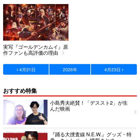
実写『ゴールデンカムイ』原
作ファンも高評価の理由
4月21日
2026年
4月23日
おすすめ特集
小島秀夫絶賛！「デススト2」が生
んだ映画
『踊る大捜査線 N.E.W.』グッズ・特