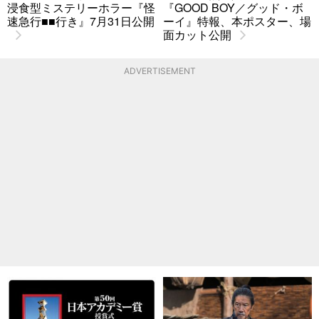
浸食型ミステリーホラー『怪
『GOOD BOY／グッド・ボ
速急行■■行き』7月31日公開
ーイ』特報、本ポスター、場
面カット公開
ADVERTISEMENT