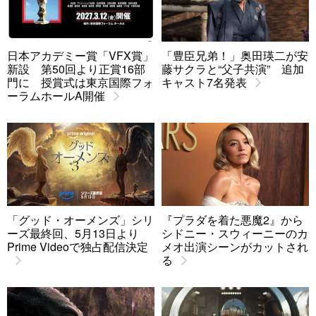
日本アカデミー賞「VFX賞」
「豊臣兄弟！」奥田瑛二が安
新設 第50回より正賞16部
藤サクラと“父子共演” 追加
門に 授賞式は東京国際フォ
キャスト7名発表
ーラムホールA開催
「グッド・オーメンズ」シリ
『プラダを着た悪魔2』から
ーズ最終回、5月13日より
シドニー・スウィーニーのカ
Prime Videoで独占配信決定
メオ出演シーンがカットされ
る