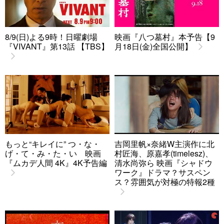
8/9(日)よる9時！日曜劇場
映画『八つ墓村』本予告【9
『VIVANT』第13話 【TBS】
月18日(金)全国公開】
もっと“キレイに” つ・な・
吉岡里帆×奈緒W主演作に北
げ・て・み・た・い 映画
村匠海、原嘉孝(timelesz)、
『ムカデ人間 4K』4K予告編
清水尚弥ら 映画『シャドウ
ワーク』ドラマ？サスペン
ス？雰囲気が対極の特報2種