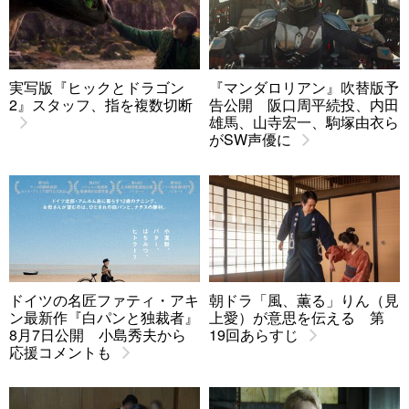
実写版『ヒックとドラゴン
『マンダロリアン』吹替版予
2』スタッフ、指を複数切断
告公開 阪口周平続投、内田
雄馬、山寺宏一、駒塚由衣ら
がSW声優に
ドイツの名匠ファティ・アキ
朝ドラ「風、薫る」りん（見
ン最新作『白パンと独裁者』
上愛）が意思を伝える 第
8月7日公開 小島秀夫から
19回あらすじ
応援コメントも