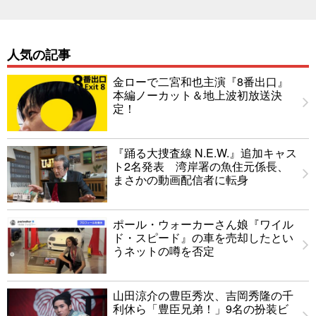
人気の記事
金ローで二宮和也主演『8番出口』
本編ノーカット＆地上波初放送決
定！
『踊る大捜査線 N.E.W.』追加キャス
ト2名発表 湾岸署の魚住元係長、
まさかの動画配信者に転身
ポール・ウォーカーさん娘『ワイル
ド・スピード』の車を売却したとい
うネットの噂を否定
山田涼介の豊臣秀次、吉岡秀隆の千
利休ら「豊臣兄弟！」9名の扮装ビ