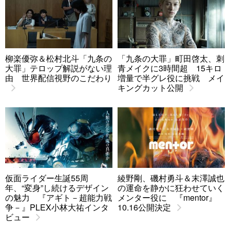
柳楽優弥＆松村北斗「九条の
「九条の大罪」町田啓太、刺
大罪」テロップ解説がない理
青メイクに3時間超 15キロ
由 世界配信視野のこだわり
増量で半グレ役に挑戦 メイ
キングカット公開
仮面ライダー生誕55周
綾野剛、磯村勇斗＆末澤誠也
年、“変身”し続けるデザイン
の運命を静かに狂わせていく
の魅力 『アギト－超能力戦
メンター役に 『mentor』
争－』PLEX小林大祐インタ
10.16公開決定
ビュー