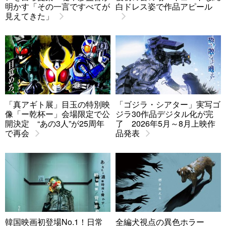
明かす「その一言ですべてが
白ドレス姿で作品アピール
見えてきた」
「真アギト展」目玉の特別映
「ゴジラ・シアター」実写ゴ
像「ー乾杯ー」会場限定で公
ジラ30作品デジタル化が完
開決定 “あの3人”が25周年
了 2026年5月～8月上映作
で再会
品発表
韓国映画初登場No.1！日常
全編犬視点の異色ホラー