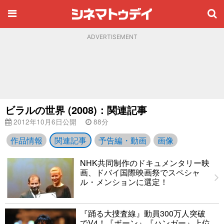
ADVERTISEMENT
ビラルの世界 (2008)：関連記事
2012年10月6日公開
88分
作品情報
関連記事
予告編・動画
画像
NHK共同制作のドキュメンタリー映
画、ドバイ国際映画祭でスペシャ
ル・メンションに選定！
『踊る大捜査線』動員300万人突破
でV4！『ボーン』『ハンガー』上位