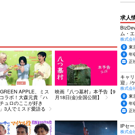
求人
Biz
ム・エ
株式会社P
東
年収
正
キャリ
迎」/
株式会
. GREEN APPLE、ミス
映画『八つ墓村』本予告【9
東
コラボ！大森元貴「ハ
月18日(金)全国公開】
チュロのここが好き
年収
」3人でミスド愛語る
正
IPセ
株式会