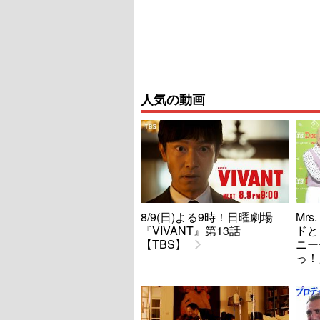
人気の動画
8/9(日)よる9時！日曜劇場
Mrs
『VIVANT』第13話
ドと
【TBS】
ニー
っ！