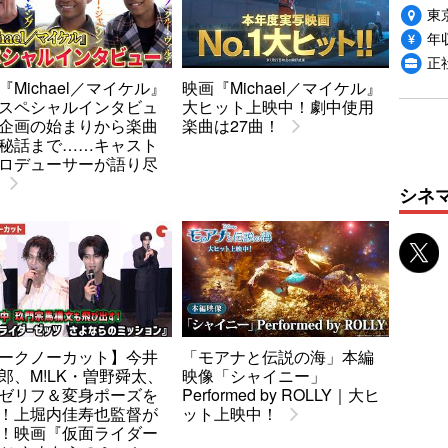
東
年収
正
『Michael／マイケル』
映画『Michael／マイケル』
スペシャルインタビュ
大ヒット上映中！劇中使用
企画の始まりから楽曲
楽曲は27曲！
秘話まで……キャスト
ロデューサーが語り尽
シネ
ークノーカット】今井
「モアナと伝説の海」本編
郎、M!LK・曽野舜太、
映像「シャイニー」
ゼリフ＆変身ポーズを
Performed by ROLLY｜大ヒ
！上堀内佳寿也監督が
ット上映中！
！映画『仮面ライダー