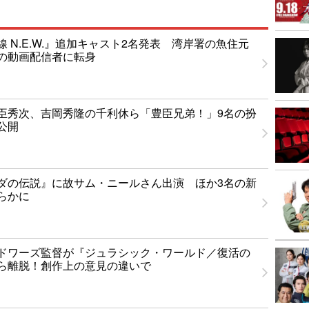
 N.E.W.』追加キャスト2名発表 湾岸署の魚住元
の動画配信者に転身
臣秀次、吉岡秀隆の千利休ら「豊臣兄弟！」9名の扮
公開
ダの伝説』に故サム・ニールさん出演 ほか3名の新
らかに
ドワーズ監督が『ジュラシック・ワールド／復活の
ら離脱！創作上の意見の違いで