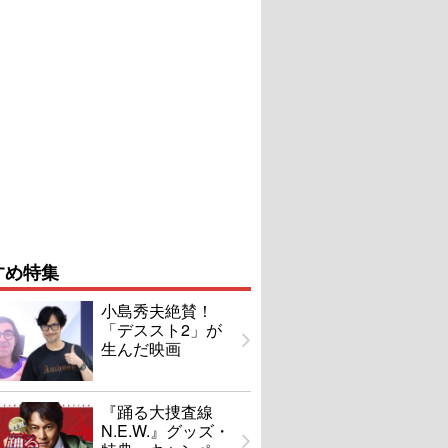
すめ特集
小島秀夫絶賛！
「デススト2」が
生んだ映画
『踊る大捜査線
N.E.W.』グッズ・