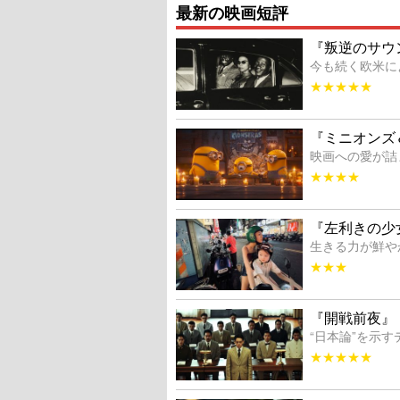
最新の映画短評
『叛逆のサウ
今も続く欧米に
★★★★★
『ミニオンズ
映画への愛が詰
★★★★
『左利きの少
生きる力が鮮や
★★★
『開戦前夜』
“日本論”を示
★★★★★