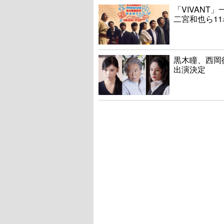
「VIVAN
二宮和也ら1
黒木瞳、西岡
出演決定