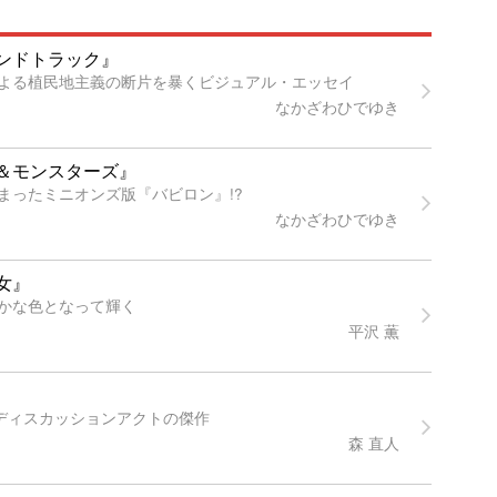
ンドトラック』
よる植民地主義の断片を暴くビジュアル・エッセイ
なかざわひでゆき
＆モンスターズ』
まったミニオンズ版『バビロン』!?
なかざわひでゆき
女』
かな色となって輝く
平沢 薫
すディスカッションアクトの傑作
森 直人