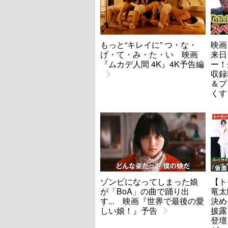
もっと“キレイに” つ・な・
映画
げ・て・み・た・い 映画
来日
『ムカデ人間 4K』4K予告編
ー！
収録
＆プ
くす
ゾンビになってしまった娘
【ト
が「BoA」の曲で踊り出
竜太
す... 映画『世界で最後の愛
決め
しい娘！』予告
披露
登壇