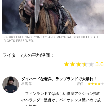
(C) 2022 FREEZING POINT OY AND IMMORTAL SISU UK LTD. ALL
RIGHTS RESERVED.
ライター7人の平均評価：
★★★★★
★★★★★
3.6
ダイハードな老兵、ラップランドで大暴れ！
相馬 学
評価：
★★★★★
★★★★★
フィンランドでは珍しい徹底アクション指向
のヘランダー監督が、バイオレンス濃いめで放