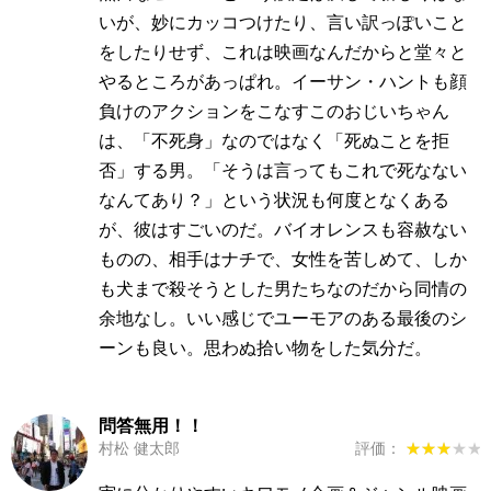
いが、妙にカッコつけたり、言い訳っぽいこと
をしたりせず、これは映画なんだからと堂々と
やるところがあっぱれ。イーサン・ハントも顔
負けのアクションをこなすこのおじいちゃん
は、「不死身」なのではなく「死ぬことを拒
否」する男。「そうは言ってもこれで死なない
なんてあり？」という状況も何度となくある
が、彼はすごいのだ。バイオレンスも容赦ない
ものの、相手はナチで、女性を苦しめて、しか
も犬まで殺そうとした男たちなのだから同情の
余地なし。いい感じでユーモアのある最後のシ
ーンも良い。思わぬ拾い物をした気分だ。
問答無用！！
村松 健太郎
評価：
★★★★★
★★★★★