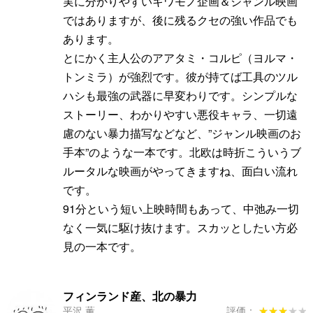
実に分かりやすいキワモノ企画＆ジャンル映画
ではありますが、後に残るクセの強い作品でも
あります。
とにかく主人公のアアタミ・コルピ（ヨルマ・
トンミラ）が強烈です。彼が持てば工具のツル
ハシも最強の武器に早変わりです。シンプルな
ストーリー、わかりやすい悪役キャラ、一切遠
慮のない暴力描写などなど、”ジャンル映画のお
手本”のような一本です。北欧は時折こういうブ
ルータルな映画がやってきますね、面白い流れ
です。
91分という短い上映時間もあって、中弛み一切
なく一気に駆け抜けます。スカッとしたい方必
見の一本です。
フィンランド産、北の暴力
平沢 薫
評価：
★★★★★
★★★★★