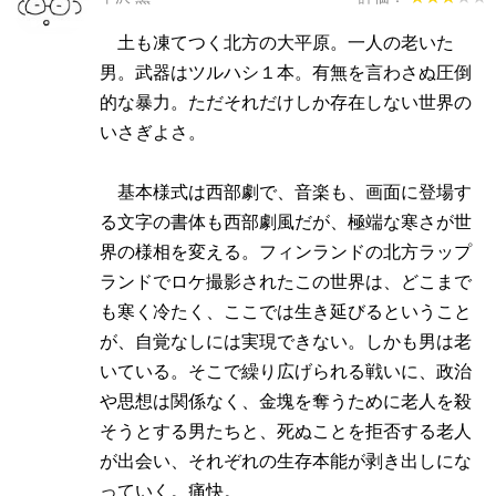
土も凍てつく北方の大平原。一人の老いた
男。武器はツルハシ１本。有無を言わさぬ圧倒
的な暴力。ただそれだけしか存在しない世界の
いさぎよさ。
基本様式は西部劇で、音楽も、画面に登場す
る文字の書体も西部劇風だが、極端な寒さが世
界の様相を変える。フィンランドの北方ラップ
ランドでロケ撮影されたこの世界は、どこまで
も寒く冷たく、ここでは生き延びるということ
が、自覚なしには実現できない。しかも男は老
いている。そこで繰り広げられる戦いに、政治
や思想は関係なく、金塊を奪うために老人を殺
そうとする男たちと、死ぬことを拒否する老人
が出会い、それぞれの生存本能が剥き出しにな
っていく。痛快。