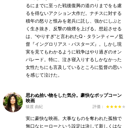
るにまでに至った戦後復興の道のりまでをも慮
るを得ないアクション大作だ。ナチスに対する
積年の怒りと恨みを老兵に託し、強かにしぶと
く生き抜き、反撃の狼煙を上げる。想起させる
は、”やりすぎ”と言われたQ・タランティーノ監
督『イングロリアス・バスターズ』。しかし現
実を見てもわかるように戦争はやり過ぎのオン
パレード。特に、泣き寝入りするしかなかった
女性たちにも言及しているところに監督の思い
を感じて泣けた。
思わぬ拾い物をした気分。豪快なポップコーン
映画
猿渡 由紀
評価：
★★★★★
★★★★★
実に豪快な映画。大事なものを奪われた孤独で
無口なヒーローという設定は決して新しくはな