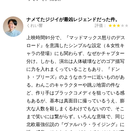
ナメてたジジイが最凶レジェンドだった件。
くれい響
評価：
★★★★★
★★★★★
上映時間91分で、『マッドマックス怒りのデス
ロード』を意識したシンプルな設定（＆女性キ
ャラの登場）にも関わらず、なぜかチャプター
分け。しかも、演出は人体破壊などのゴア描写
に力を入れまくっていることもあり、『ドン
ト・ブリーズ』のようなホラーに近いものがあ
る。わんこのキャラクターや跳ぶ地雷の件な
ど、作り手はブラックコメディを狙っている感
もあるが、基本は真面目に撮っているうえ、膨
大な人数を殺しまくるわけでもないので、そこ
まで笑いには繋がらず。いろんな意味で、同じ
北欧最強伝説の『ヴァルハラ・ライジング』に