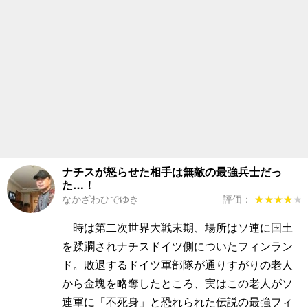
ナチスが怒らせた相手は無敵の最強兵士だっ
た…！
なかざわひでゆき
評価：
★★★★★
★★★★★
時は第二次世界大戦末期、場所はソ連に国土
を蹂躙されナチスドイツ側についたフィンラン
ド。敗退するドイツ軍部隊が通りすがりの老人
から金塊を略奪したところ、実はこの老人がソ
連軍に「不死身」と恐れられた伝説の最強フィ