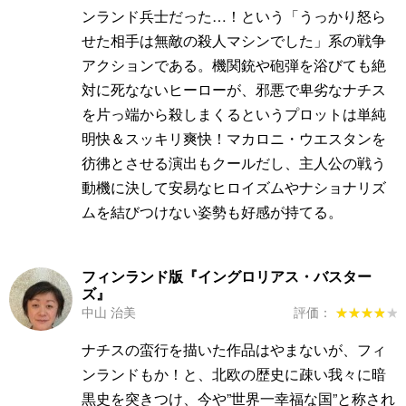
ンランド兵士だった…！という「うっかり怒ら
せた相手は無敵の殺人マシンでした」系の戦争
アクションである。機関銃や砲弾を浴びても絶
対に死なないヒーローが、邪悪で卑劣なナチス
を片っ端から殺しまくるというプロットは単純
明快＆スッキリ爽快！マカロニ・ウエスタンを
彷彿とさせる演出もクールだし、主人公の戦う
動機に決して安易なヒロイズムやナショナリズ
ムを結びつけない姿勢も好感が持てる。
フィンランド版『イングロリアス・バスター
ズ』
中山 治美
評価：
★★★★★
★★★★★
ナチスの蛮行を描いた作品はやまないが、フィ
ンランドもか！と、北欧の歴史に疎い我々に暗
黒史を突きつけ、今や”世界一幸福な国”と称され