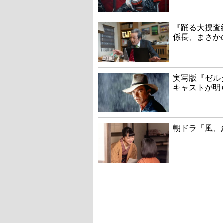
『踊る大捜査線
係長、まさか
実写版『ゼル
キャストが明
朝ドラ「風、