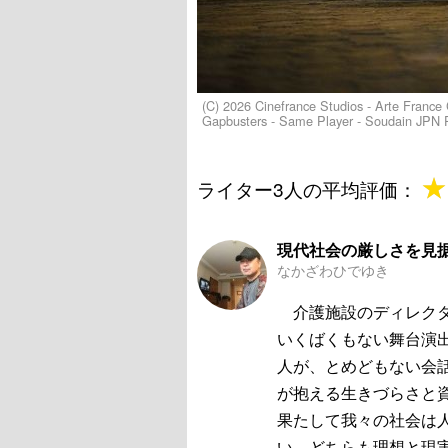
(C) 2026 Cinefrance Studios - Arte France 
Gapbusters - Same Player - Soudain JPN 
★
★
ライター3人の平均評価：
現代社会の厳しさを見
なかざわひでゆき
介護施設のディレクタ
いくばくもない舞台演
人が、とめどもない会
が抱える生きづらさと
果たして我々の社会は
い。どちらも理想と現