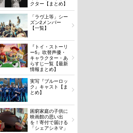
クター【まとめ】
「ラヴ上等」シー
ズン2メンバー
【一覧】
『トイ・ストーリ
ー5』吹替声優・
キャラクター・あ
らすじ一覧【最新
情報まとめ】
実写『ブルーロッ
ク』キャスト【ま
とめ】
困窮家庭の子供に
映画館の思い出
を！寄付で届ける
「シェアシネマ」