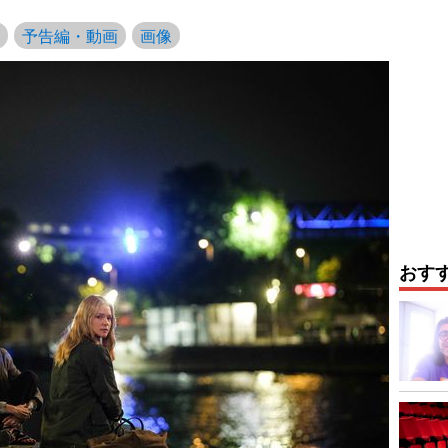
予告編・動画
画像
おす