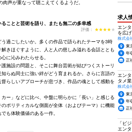
身の肉声が重なって聴こえてくるようだ。
求人
いることと芸術を語り、またも無二の多幸感
エンタ
評価：
★★★★★
★★★★★
を広げ
株式会
どう過ごしたいか。多くの作品で語られたテーマを3時
東
り解きほぐすように、人と人の慈しみ溢れる会話ととも
年収
の心に沁みわたらせる。
正
介護施設の問題と、そこに舞台芸術が結びつくストーリ
見知らぬ同士に強い絆がどう育まれるか。さらに言語の
エンタ
タメ業
監督らしいアプローチが息づき、作品の魂として感動を
株式会
東
・カー」などに比べ、中盤に明らかに「長い」と感じる
年収
そのポリティカルな側面が全体（およびテーマ）に機能
正
れでも体験価値のある一作。
「ビジ
エンタ