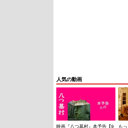
人気の動画
映画『八つ墓村』本予告【9
もっ