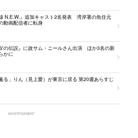
 N.E.W.』追加キャスト2名発表 湾岸署の魚住元
の動画配信者に転身
ダの伝説』に故サム・ニールさん出演 ほか3名の新
らかに
薫る」りん（見上愛）が東京に戻る 第20週あらすじ
ADVERTISEMENT