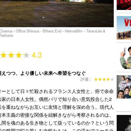
Cinema - Office Shirous - Bitters End - Heimatfilm - Tarantula &
Partners
★★★★
★★★★
4.3
据えつつ、より優しい未来へ希望をつなぐ
評価：
★★★★★
★★★★★
ーとして日々忙殺されるフランス人女性と、癌で余命
出家の日本人女性。偶然パリで知り合い意気投合した2
話を重ねながらお互いに友情と理解を深め合う。現代人
資本主義の密接な関係を紐解きながら考察されるのは、
人間を魂のある生き物として扱っているのか？という問
実の狭間で悩み苦しむ女性たちは、この温かでユーモラ