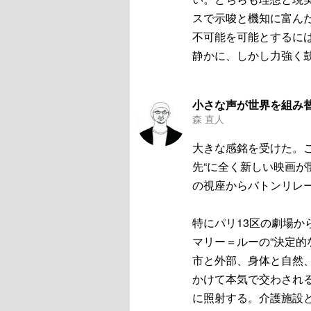
スで示唆と機知に富ん
不可能を可能とするに
静かに、しかし力強く
小さな声が世界を組み
森 直人
大きな感銘を受けた。
先“に全く新しい映画
の視座からバトンリレ
特にパリ13区の劇場
マリー＝ルーの“決定的
市と外部、身体と自然
かけて本気で交わされ
に照射する。介護施設