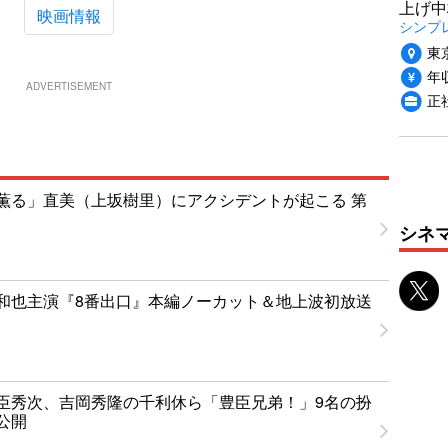
上げ中
映画情報
シンプ
東
年収
ADVERTISEMENT
正
薫る」直美（上坂樹里）にアクシデントが起こる 第
シネ
和也主演『8番出口』本編ノーカット＆地上波初放送
臣秀次、吉岡秀隆の千利休ら「豊臣兄弟！」9名の扮
公開