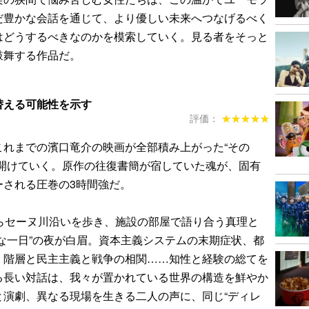
だ豊かな会話を通じて、より優しい未来へつなげるべく
はどうするべきなのかを模索していく。見る者をそっと
鼓舞する作品だ。
替える可能性を示す
評価：
★★★★★
★★★★★
これまでの濱口竜介の映画が全部積み上がった“その
が開けていく。原作の往復書簡が宿していた魂が、固有
ーされる圧巻の3時間強だ。
からセーヌ川沿いを歩き、施設の部屋で語り合う真理と
な一日”の夜が白眉。資本主義システムの末期症状、都
、階層と民主主義と戦争の相関……知性と経験の総てを
る長い対話は、我々が置かれている世界の構造を鮮やか
と演劇、異なる現場を生きる二人の声に、同じ“ディレ