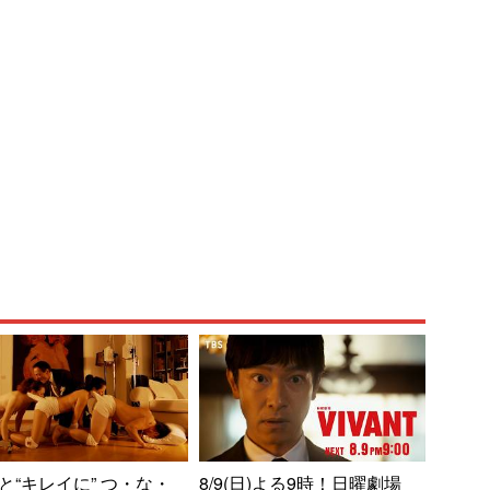
と“キレイに” つ・な・
8/9(日)よる9時！日曜劇場