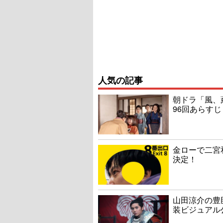
人気の記事
朝ドラ「風、
96回あらすじ
金ローで二宮
決定！
山田涼介の豊
装ビジュアル