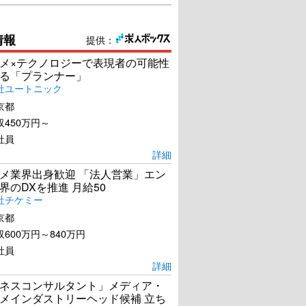
情報
提供：
メ×テクノロジーで表現者の可能性
る「プランナー」
社ユートニック
京都
450万円～
社員
詳細
メ業界出身歓迎 「法人営業」エン
界のDXを推進 月給50
社チケミー
京都
600万円～840万円
社員
詳細
ネスコンサルタント」メディア・
メインダストリーヘッド候補 立ち