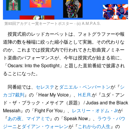
第93回アカデミー賞キーアートポスター - (c) A.M.P.A.S.
授賞式前のレッドカーペットは、フォトグラファーや報
道陣の数を極端に絞った縮小版として実施。その代わりな
のか、これまでは授賞式内で行われてきた歌曲賞ノミネー
ト楽曲のパフォーマンスが、今年は授賞式が始まる前に、
「Oscars: Into the Spotlight」と題した直前番組で披露され
ることになった。
同番組では、
セレステ
と
ダニエル・ペンバートン
が『
シ
カゴ7裁判
』の「Hear My Voice」、
H.E.R.
が『ユダ・アン
ド・ザ・ブラック・メサイア（原題） / Judas and the Black
Messiah』の「Fight For You」、
レスリー・オドム・Jr
が
『
あの夜、マイアミで
』の「Speak Now」、
ラウラ・パウ
ジーニ
と
ダイアン・ウォーレン
が『
これからの人生
』の