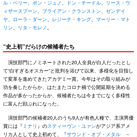
ル・ベリー
、
ポン・ジュノ
、
ドン・チードル
、
リース・ウ
ィザースプーン
、
ブライアン・クランストン
、
ゼンデイ
ヤ
、
ローラ・ダーン
、
レジーナ・キング
、
マーリー・マト
リン
、
リタ・モレノ
。
“史上初”だらけの候補者たち
演技部門にノミネートされた20人全員が白人だったとし
て“白すぎるオスカー”と批判を浴びて以来、多様化を目指し
て変革を進めてきたアカデミー賞。今年はその取り組みが
功を奏したからか、はたまたコロナ禍で公開延期を決める
作品が多かったからか、候補者たちは今までになく多様性
に富んだ顔ぶれになった。
演技部門の候補者20人のうち9人が有色人種で、主演男優
賞には『
ミナリ
』の
スティーヴン・ユァン
がアジア系アメ
リカ人として史上初めて、『
サウンド・オブ・メタル ～