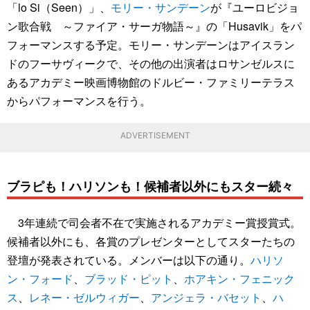
「lo Si（Seen）」、
モリー・サンデーン
が『ユーロビジョ
ン歌合戦 ～ファイア・サーガ物語～』の「Husavik」をパ
フォーマンスする予定。モリー・サンデーンはアイスラン
ドのフーサヴィークで、その他の出演者はロサンゼルスに
あるアカデミー映画博物館のドルビー・ファミリーテラス
からパフォーマンスを行う。
ADVERTISEMENT
ブラピも！ハリソンも！候補者以外にもスター続々
3年連続で司会者不在で実施されるアカデミー賞授賞式。
候補者以外にも、各賞のプレゼンターとしてスターたちの
登壇が発表されている。メンバーは以下の通り。
ハリソ
ン・フォード
、
ブラッド・ピット
、
ホアキン・フェニック
ス
、
レネー・ゼルウィガー
、
アンジェラ・バセット
、
ハ