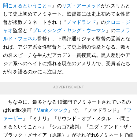
聞こえるということ～
』の
リズ・アーメッド
がムスリムと
して史上初めてノミネート。監督賞には史上初めて女性監
督が複数ノミネートされ（『
ノマドランド
』の
クロエ・ジ
ャオ
監督と『
プロミシング・ヤング・ウーマン
』の
エメラ
ルド・フェネル
監督）、下馬評通りジャオ監督の受賞とな
れば、アジア系女性監督として史上初の快挙となる。数々
の名スピーチを生んだアカデミー賞授賞式。黒人差別やア
ジア系へのヘイトに揺れる現在のアメリカで、受賞者たち
が何を語るのかにも注目だ。
ADVERTISEMENT
ちなみに、最多となる10部門でノミネートされているの
はNetflix映画『
Mank／マンク
』で、『ノマドランド』『
フ
ァーザー
』『ミナリ』『サウンド・オブ・メタル ～聞こ
えるということ～』『シカゴ7裁判』『ユダ・アンド・ザ・
ブラック・メサイア（原題）』がそれぞれ6ノミネートで続