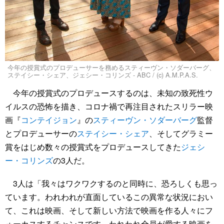
今年の授賞式のプロデューサーを務めるスティーヴン・ソダーバーグ、
ステイシー・シェア、ジェシー・コリンズ - ABC / (c) A.M.P.A.S.
今年の授賞式のプロデュースするのは、未知の致死性ウ
イルスの恐怖を描き、コロナ禍で再注目されたスリラー映
画『
コンテイジョン
』の
スティーヴン・ソダーバーグ
監督
とプロデューサーの
ステイシー・シェア
、そしてグラミー
賞をはじめ数々の授賞式をプロデュースしてきた
ジェシ
ー・コリンズ
の3人だ。
3人は「我々はワクワクするのと同時に、恐ろしくも思っ
ています。われわれが直面しているこの異常な状況におい
て、これは映画、そして新しい方法で映画を作る人々にフ
ォーカスするチャンスです。われわれ全員が愛する映画を