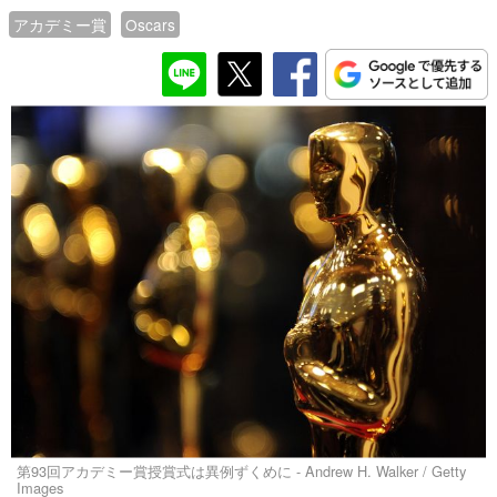
アカデミー賞
Oscars
第93回アカデミー賞授賞式は異例ずくめに - Andrew H. Walker / Getty
Images