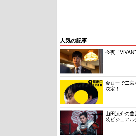
人気の記事
今夜「VIVA
金ローで二宮
決定！
山田涼介の豊
装ビジュアル