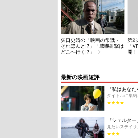
矢口史靖の「映画の常識・
第2
それほんと!?」「威嚇射撃は
『V
どこへ行く!?」
開！
最新の映画短評
『私はあなた
タイトルに集約
★★★★
『シェルター
見たいステイサ
★★★