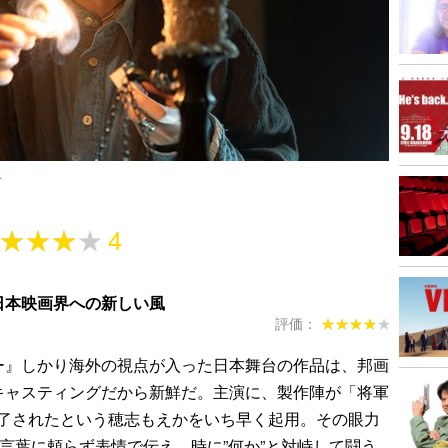
.
★★★★
★★★★
4
日本映画界への新しい風
評価：
★★★★★
★★★★★
ー』しかり海外の視点が入った日本舞台の作品は、邦画
キャスティングだから新鮮だ。主演に、製作陣が「将軍
魅了されたという穂志もえかをいち早く起用。その眼力
を言葉に頼らず表情で伝え、時に”何か”と対峙して闘う