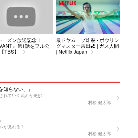
シーズン放送記念！
最ドヤムーブ炸裂 - ボウリン
IVANT』第1話をフル公
グマスター吉田🎳 | ガス人間
【TBS】
| Netflix Japan
を知らない、』
されていく流れが絶妙
村松 健太郎
』
ムが見れる！
村松 健太郎