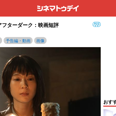
／ネバーアフターダーク：映画短評
予告編・動画
画像
おす