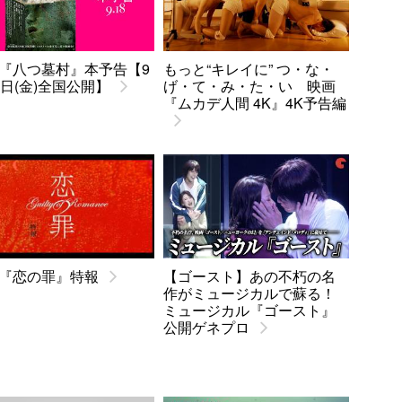
『八つ墓村』本予告【9
もっと“キレイに” つ・な・
8日(金)全国公開】
げ・て・み・た・い 映画
『ムカデ人間 4K』4K予告編
『恋の罪』特報
【ゴースト】あの不朽の名
作がミュージカルで蘇る！
ミュージカル『ゴースト』
公開ゲネプロ