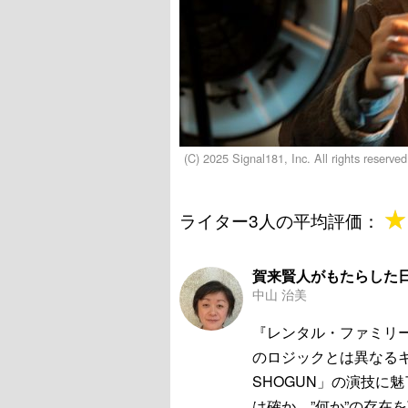
(C) 2025 Signal181, Inc. All rights reserved
★
★
ライター3人の平均評価：
賀来賢人がもたらした
中山 治美
『レンタル・ファミリ
のロジックとは異なる
SHOGUN」の演技に
は確か。”何か”の存在