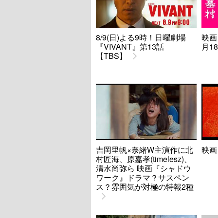
8/9(日)よる9時！日曜劇場
映画
『VIVANT』第13話
月1
【TBS】
吉岡里帆×奈緒W主演作に北
映画
村匠海、原嘉孝(timelesz)、
清水尚弥ら 映画『シャドウ
ワーク』ドラマ？サスペン
ス？雰囲気が対極の特報2種