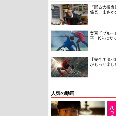
『踊る大捜査線
係長、まさか
実写『ブルー
平・Kらにサ
【完全ネタバ
がもっと楽し
人気の動画