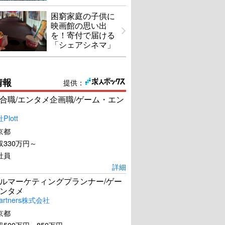
困窮家庭の子供に
映画館の思い出
を！寄付で届ける
「シェアシネマ」
情報
提供：
合職/エンタメ企画職/ゲーム・エン
lott
京都
330万円～
社員
詳細
ルマーケティングプランナー/ゲー
ンタメ
artners株式会社
京都
500万円～850万円