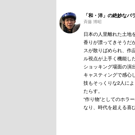
「和・洋」の絶妙なバ
斉藤 博昭
日本の人里離れた土地
香りが漂ってきそうだが
スが散りばめられ、作
ル視点が上手く機能し
ショッキング場面の演
キャスティングで感心
技もそっくりな2人に
たらす。
“作り物”としてのホラ
なり、時代を超える喜