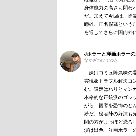
身体能力の高さも問わ
だ。加えて今回は、除
睦雄、正名僕蔵という
を通してさらに国内外
Jホラーと洋画ホラー
なかざわひでゆき
妹はコミュ障気味の霊
霊現象トラブル解決コ
む。設定はわりとマン
本格的な正統派のゴシ
がら、観客を恐怖のど
妙だ。役者陣の好演も
間の方がよっぽど恐ろ
演は出色！洋画ホラー