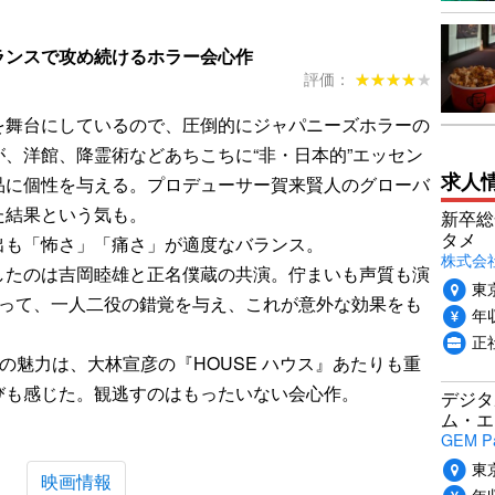
ランスで攻め続けるホラー会心作
評価：
★★★★★
★★★★★
を舞台にしているので、圧倒的にジャパニーズホラーの
、洋館、降霊術などあちこちに“非・日本的”エッセン
求人
品に個性を与える。プロデューサー賀来賢人のグローバ
た結果という気も。
新卒総
タメ
出も「怖さ」「痛さ」が適度なバランス。
株式会社P
したのは吉岡睦雄と正名僕蔵の共演。佇まいも声質も演
東
よって、一人二役の錯覚を与え、これが意外な効果をも
年収
正
ーの魅力は、大林宣彦の『HOUSE ハウス』あたりも重
びも感じた。観逃すのはもったいない会心作。
デジタ
ム・エ
GEM P
東
映画情報
年収