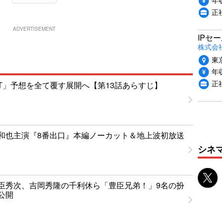
正
ADVERTISEMENT
IPセ
株式会
東
年収
正
NT」予想を全て覆す展開へ【第13話あらすじ】
和也主演『8番出口』本編ノーカット＆地上波初放送
シネ
臣秀次、吉岡秀隆の千利休ら「豊臣兄弟！」9名の扮
公開