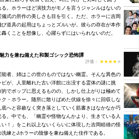
れる。ホラーほど演技力がモノを言うジャンルはないの
霊儀式の所作の美しさも目を引く。ただ、ホラーに吉岡
飛び道具の起用はちょっとズルいが。彼らの存在が本作
に轟くことを想像し、心躍らずにはいられないのだ。
の魅力を兼ね備えた和製ゴシック恐怖譚
評価：
★★★★★
★★★★★
能者、姉はこの世のものではない幽霊。そんな異色の
ンビが、人里離れた古い洋館に出没する霊体の謎に挑
ガ的でポップに思えるものの、しかし仕上がりは極めて
ック・ホラー。随所に散りばめた伏線を徐々に回収しな
ん底へと容赦なく突き落としていく筋書きはなかなか巧
光る。中でも、「幽霊や怪物なんかより、生きている人
しい！」をこれ以上ないくらいに体現した吉岡睦雄の怪
の洗練とJホラーの陰惨を兼ね備えた佳作である。