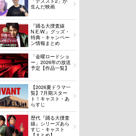
「デススト2」が
生んだ映画
『踊る大捜査線
N.E.W.』グッズ・
特典・キャンペー
ン情報まとめ
「金曜ロードショ
ー」2026年の放送
予定【作品一覧】
【2026夏ドラマ一
覧】7月期スター
ト！キャスト・あ
らすじ
歴代『踊る大捜査
線』シリーズあら
すじ・キャスト
【まとめ】