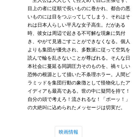
目上の者に従順で長いものに巻かれ、都合の悪
いものには目をつぶってしてしまう、それはそ
れは日本人らしい平凡な女子高生。だがある
時、彼女は周辺で起きる不可解な現象に気付
き、やがて見過ごすことができなくなる。個人
よりも集団が優先され、多数派に従って空気を
読んで輪を乱さないことが尊ばれる。そんな日
本社会に蔓延る同調圧力そのものを、禍々しい
恐怖の根源として描いた不条理ホラー。人間ピ
ラミッドを集団行動の象徴として怪物化したア
イディアも最高である。世の中に疑問を持て！
自分の頭で考えろ！流されるな！「ポーッ！」
の大絶叫に込められたメッセージは切実だ。
映画情報