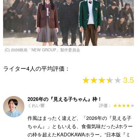
(C) 2026映画「NEW GROUP」製作委員会
ライター4人の平均評価：
★★★★★
★★★★★
3.5
2026年の『見える子ちゃん』枠！
くれい響
評価：
★★★★★
★★★★★
作風はまったく違えど、「2026年の『見える子
ちゃん』」ともいえる、食傷気味だったJホラー
の枠を超えたKADOKAWAホラー。“日本版『ミ