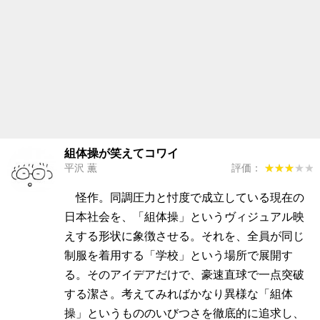
組体操が笑えてコワイ
平沢 薫
評価：
★★★★★
★★★★★
怪作。同調圧力と忖度で成立している現在の
日本社会を、「組体操」というヴィジュアル映
えする形状に象徴させる。それを、全員が同じ
制服を着用する「学校」という場所で展開す
る。そのアイデアだけで、豪速直球で一点突破
する潔さ。考えてみればかなり異様な「組体
操」というもののいびつさを徹底的に追求し、