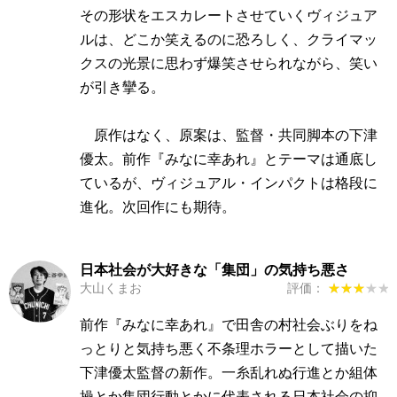
その形状をエスカレートさせていくヴィジュア
ルは、どこか笑えるのに恐ろしく、クライマッ
クスの光景に思わず爆笑させられながら、笑い
が引き攣る。
原作はなく、原案は、監督・共同脚本の下津
優太。前作『みなに幸あれ』とテーマは通底し
ているが、ヴィジュアル・インパクトは格段に
進化。次回作にも期待。
日本社会が大好きな「集団」の気持ち悪さ
大山くまお
評価：
★★★★★
★★★★★
前作『みなに幸あれ』で田舎の村社会ぶりをね
っとりと気持ち悪く不条理ホラーとして描いた
下津優太監督の新作。一糸乱れぬ行進とか組体
操とか集団行動とかに代表される日本社会の抑