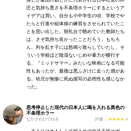
圧と気持ち悪さを不条理ホラーにするというア
イデアは買い。自分も小中学生の頃、学校でや
たらと行進や組体操の練習をさせられていたこ
とを思い出した。朝礼台で眺めていた教師たち
は、さぞ気持ち良かったことだろう。もちろ
ん、列を乱す子には怒鳴り散らしていたし、そ
ういう学校ほど陰湿ないじめや暴力が横行す
る。『ミッドサマー』みたいな映画になる可能
性もあったが、最後は悪ふざけに走った感があ
る。幼児が無惨に死ぬ描写の必然性も感じなか
った。
思考停止した現代の日本人に喝を入れる異色の
不条理ホラー
なかざわひでゆき
評価：
★★★★★
★★★★★
主人公は大人しくて控えめで自己主張せず、