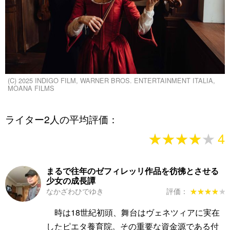
(C) 2025 INDIGO FILM, WARNER BROS. ENTERTAINMENT ITALIA,
MOANA FILMS
ライター2人の平均評価：
★★★★★
★★★★★
4
まるで往年のゼフィレッリ作品を彷彿とさせる
少女の成長譚
なかざわひでゆき
評価：
★★★★★
★★★★★
時は18世紀初頭、舞台はヴェネツィアに実在
したピエタ養育院。その重要な資金源である付