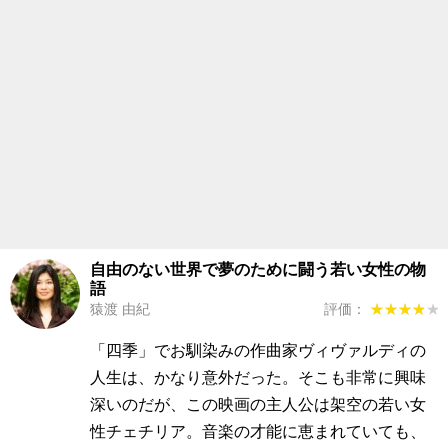
自由のない世界で夢のために闘う若い女性の物
語
猿渡 由紀
評価：
★★★★★
★★★★★
「四季」でお馴染みの作曲家ヴィヴァルディの
人生は、かなり意外だった。そこも非常に興味
深いのだが、この映画の主人公は架空の若い女
性チェチリア。音楽の才能に恵まれていても、