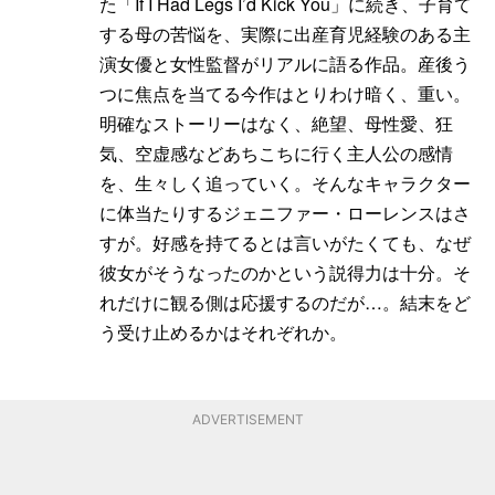
た「If I Had Legs I’d Kick You」に続き、子育て
する母の苦悩を、実際に出産育児経験のある主
演女優と女性監督がリアルに語る作品。産後う
つに焦点を当てる今作はとりわけ暗く、重い。
明確なストーリーはなく、絶望、母性愛、狂
気、空虚感などあちこちに行く主人公の感情
を、生々しく追っていく。そんなキャラクター
に体当たりするジェニファー・ローレンスはさ
すが。好感を持てるとは言いがたくても、なぜ
彼女がそうなったのかという説得力は十分。そ
れだけに観る側は応援するのだが…。結末をど
う受け止めるかはそれぞれか。
ADVERTISEMENT