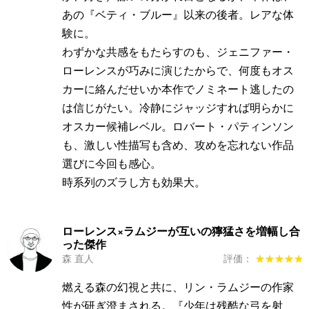
あの『ベティ・ブルー』以来の後者。レアな体
験に。
わずかな共感をもたらすのも、ジェニファー・
ローレンスが巧みに演じたからで、何度もオス
カーに絡んだせいか本作でノミネート逃したの
は信じがたい。冷静にジャッジすれば明らかに
オスカー候補レベル。ロバート・パティンソン
も、激しい性描写も含め、攻めを忘れない作品
選びに今回も感心。
時系列のズラし方も効果大。
ローレンス×ラムジーが互いの獰猛さを増幅し合
った傑作
森 直人
評価：
★★★★★
★★★★★
燃える森の幻視と共に、リン・ラムジーの作家
性が研ぎ澄まされる。『少年は残酷な弓を射