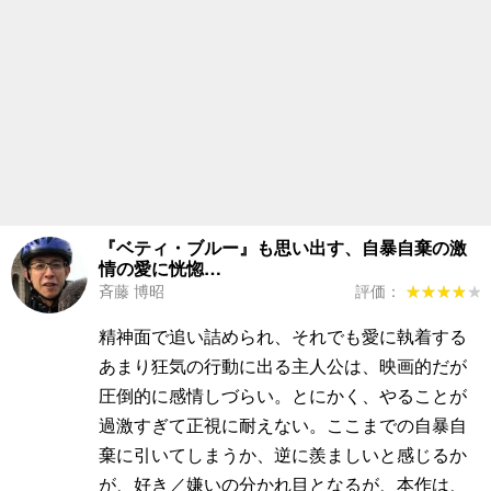
『ベティ・ブルー』も思い出す、自暴自棄の激
情の愛に恍惚…
斉藤 博昭
評価：
★★★★★
★★★★★
精神面で追い詰められ、それでも愛に執着する
あまり狂気の行動に出る主人公は、映画的だが
圧倒的に感情しづらい。とにかく、やることが
過激すぎて正視に耐えない。ここまでの自暴自
棄に引いてしまうか、逆に羨ましいと感じるか
が、好き／嫌いの分かれ目となるが、本作は、