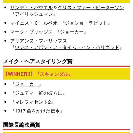
サンディ・パウエル
＆
クリストファー・ピーターソン
『
アイリッシュマン
』
マイェス・Ｃ・ルベオ
『
ジョジョ・ラビット
』
マーク・ブリッジス
『
ジョーカー
』
アリアンヌ・フィリップス
『
ワンス・アポン・ア・タイム・イン・ハリウッド
』
メイク・ヘアスタイリング賞
『
スキャンダル
』
『
ジョーカー
』
『
ジュディ 虹の彼方に
』
『
マレフィセント2
』
『
1917 命をかけた伝令
』
国際長編映画賞