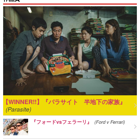
『パラサイト 半地下の家族』
(Parasite)
『フォードvsフェラーリ』
(Ford v Ferrari)