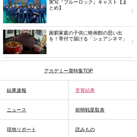
実写『ブルーロック』キャスト【ま
とめ】
困窮家庭の子供に映画館の思い出
を！寄付で届ける「シェアシネマ」
アカデミー賞特集TOP
結果速報
受賞結果
ニュース
前哨戦星取表
現地リポート
読みもの