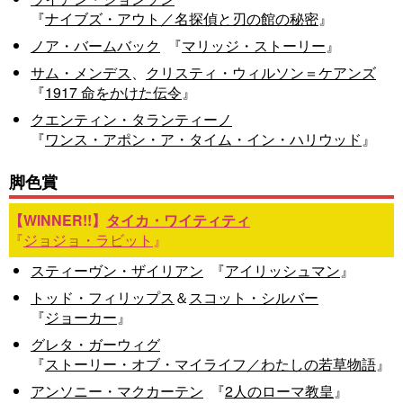
『
ナイブズ・アウト／名探偵と刃の館の秘密
』
ノア・バームバック
『
マリッジ・ストーリー
』
サム・メンデス
、
クリスティ・ウィルソン＝ケアンズ
『
1917 命をかけた伝令
』
クエンティン・タランティーノ
『
ワンス・アポン・ア・タイム・イン・ハリウッド
』
脚色賞
タイカ・ワイティティ
『
ジョジョ・ラビット
』
スティーヴン・ザイリアン
『
アイリッシュマン
』
トッド・フィリップス
＆
スコット・シルバー
『
ジョーカー
』
グレタ・ガーウィグ
『
ストーリー・オブ・マイライフ／わたしの若草物語
』
アンソニー・マクカーテン
『
2人のローマ教皇
』