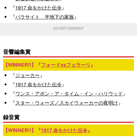
『
1917 命をかけた伝令
』
『
パラサイト 半地下の家族
』
ADVERTISEMENT
音響編集賞
『
フォードvsフェラーリ
』
『
ジョーカー
』
『
1917 命をかけた伝令
』
『
ワンス・アポン・ア・タイム・イン・ハリウッド
』
『
スター・ウォーズ／スカイウォーカーの夜明け
』
録音賞
『
1917 命をかけた伝令
』