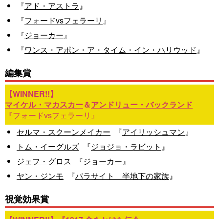
『
アド・アストラ
』
『
フォードvsフェラーリ
』
『
ジョーカー
』
『
ワンス・アポン・ア・タイム・イン・ハリウッド
』
編集賞
マイケル・マカスカー
＆
アンドリュー・バックランド
『
フォードvsフェラーリ
』
セルマ・スクーンメイカー
『
アイリッシュマン
』
トム・イーグルズ
『
ジョジョ・ラビット
』
ジェフ・グロス
『
ジョーカー
』
ヤン・ジンモ
『
パラサイト 半地下の家族
』
視覚効果賞