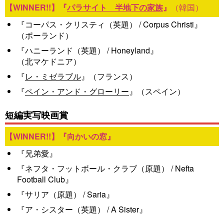
『
パラサイト 半地下の家族
』
（韓国）
『コーパス・クリスティ（英題） / Corpus Christi』
（ポーランド）
『ハニーランド（英題） / Honeyland』
（北マケドニア）
『
レ・ミゼラブル
』
（フランス）
『
ペイン・アンド・グローリー
』
（スペイン）
短編実写映画賞
『向かいの窓』
『兄弟愛』
『ネフタ・フットボール・クラブ（原題） / Nefta
Football Club』
『サリア（原題） / Saria』
『ア・シスター（英題） / A Sister』