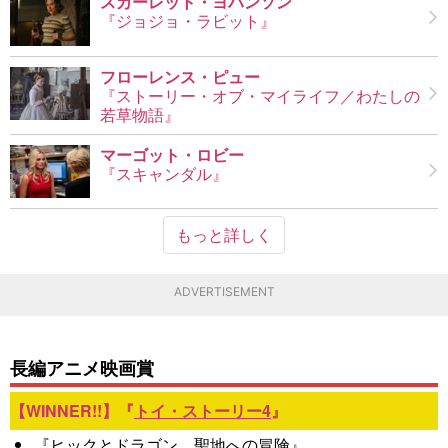
スカーレット・ヨハンソン
『ジョジョ・ラビット』
フローレンス・ピュー
『ストーリー・オブ・マイライフ／わたしの
若草物語』
マーゴット・ロビー
『スキャンダル』
もっと詳しく
ADVERTISEMENT
長編アニメ映画賞
『
トイ・ストーリー4
』
『
ヒックとドラゴン 聖地への冒険
』