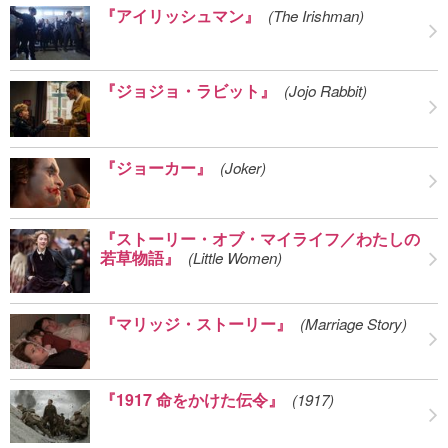
『アイリッシュマン』
(The Irishman)
『ジョジョ・ラビット』
(Jojo Rabbit)
『ジョーカー』
(Joker)
『ストーリー・オブ・マイライフ／わたしの
若草物語』
(Little Women)
『マリッジ・ストーリー』
(Marriage Story)
『1917 命をかけた伝令』
(1917)