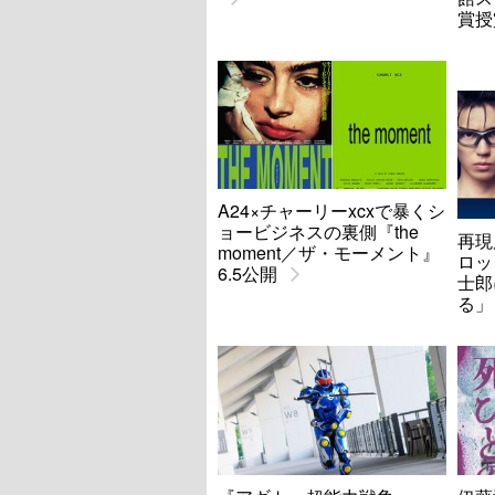
賞授
A24×チャーリーxcxで暴くシ
ョービジネスの裏側『the
再現
moment／ザ・モーメント』
ロッ
6.5公開
士郎
る」