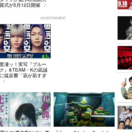
賞式が5月12日開催
ADVERTISEMENT
度凄ッ！実写『ブルー
ク』&TEAM・Kの凪誠
に猛反響「凪が凪すぎ