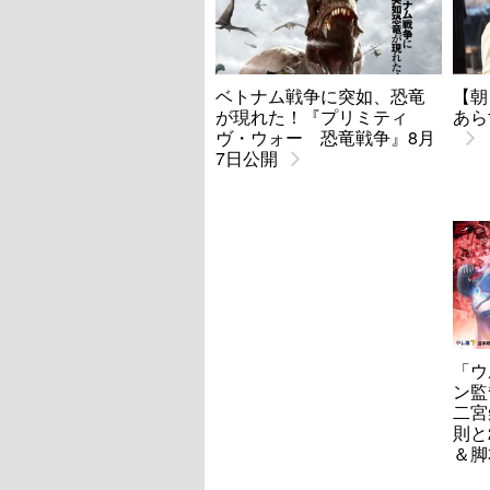
ベトナム戦争に突如、恐竜
【朝
が現れた！『プリミティ
あら
ヴ・ウォー 恐竜戦争』8月
7日公開
「ウ
ン監
二宮
則と
＆脚