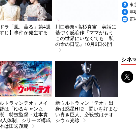
東
年収
正
ドラ「風、薫る」第4週
川口春奈×高杉真宙 実話に
すじ】事件が発生する
基づく感涙作『ママがもう
この世界にいなくても 私
の命の日記』10月2日公開
シネ
ルトラマンテオ」メイ
新ウルトラマン「テオ」出
督は「ゆるキャン△」
身は惑星H12 闘いを好まな
崇 特技監督・辻本貴
い青き巨人、必殺技はテオ
2人体制、シリーズ構成
シウム光線
本は田辺茂範