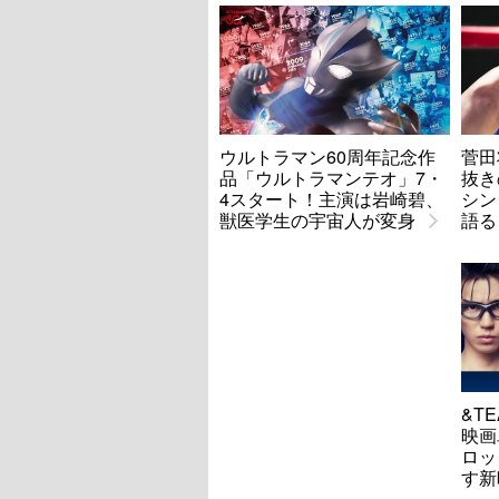
ウルトラマン60周年記念作
菅田
品「ウルトラマンテオ」7・
抜き
4スタート！主演は岩崎碧、
シン
獣医学生の宇宙人が変身
語る
&T
映画
ロッ
す新