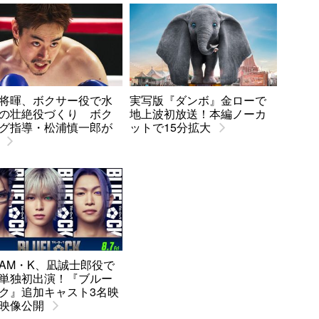
将暉、ボクサー役で水
実写版『ダンボ』金ローで
の壮絶役づくり ボク
地上波初放送！本編ノーカ
グ指導・松浦慎一郎が
ットで15分拡大
EAM・K、凪誠士郎役で
単独初出演！『ブルー
ク』追加キャスト3名映
映像公開