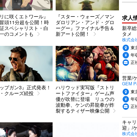
リに咲くエトワール』
『スター・ウォーズ／マン
求人
冒頭11分超を公開！時
ダロリアン・アンド・グロ
新卒総
証スペシャリスト・白
ーグー』ファイナル予告＆
タメ
一のコメントも
新アート公開！
株式会社P
東
年収
正
営業/
GEM P
ップガン3』正式発表！
ハリウッド実写版『ストリ
東
・クルーズ続投
ートファイター』ゲーム声
年収
優が吹替に登場 リュウの
波動拳、ケンの昇龍拳が炸
正
裂するティザー映像公開
キャリ
迎」/
株式会