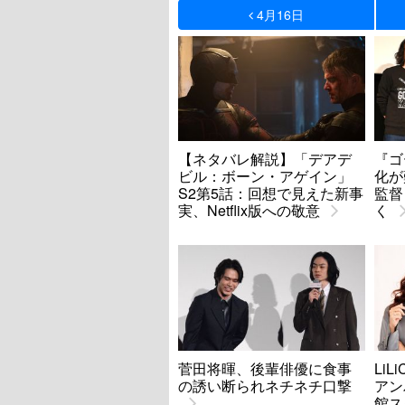
4月16日
【ネタバレ解説】「デアデ
『ゴ
ビル：ボーン・アゲイン」
化が
S2第5話：回想で見えた新事
監督
実、Netflix版への敬意
く
菅田将暉、後輩俳優に食事
LiL
の誘い断られネチネチ口撃
アン
館ス