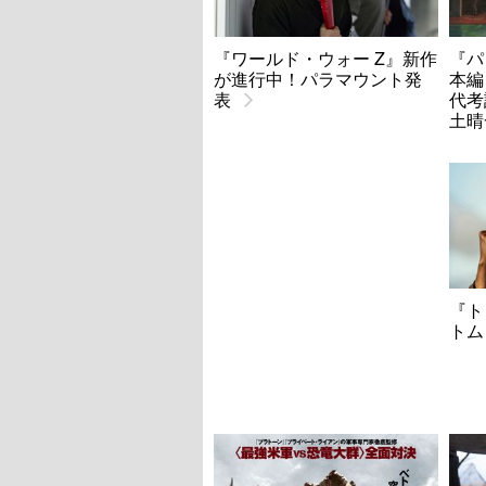
『ワールド・ウォー Z』新作
『パ
が進行中！パラマウント発
本編
表
代考
土晴
『ト
トム