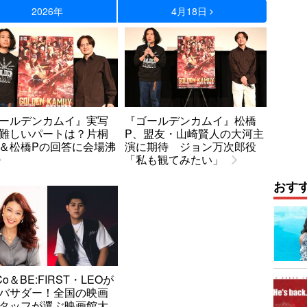
2026年
4月18日
ールデンカムイ』実写
『ゴールデンカムイ』松橋
難しいパートは？片桐
P、盟友・山崎賢人の大河主
＆松橋Pの回答に会場沸
演に期待 ジョン万次郎役
「私も観てみたい」
おす
iCo＆BE:FIRST・LEOが
バサダー！全国の映画
タッフが選ぶ映画館大