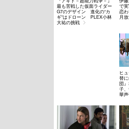
『アギト－超能力戦争－』
伊藤
最も苦戦した仮面ライダー
で実
G7のデザイン 進化の“カ
恋わ
ギ”はドローン PLEX小林
月放
大祐の挑戦
ヒュ
替に
団』
子、
華声