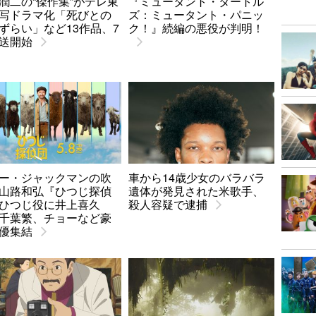
潤二の“傑作集”がテレ東
『ミュータント・タートル
写ドラマ化「死びとの
ズ：ミュータント・パニッ
ずらい」など13作品、7
ク！』続編の悪役が判明！
送開始
ー・ジャックマンの吹
車から14歳少女のバラバラ
山路和弘『ひつじ探偵
遺体が発見された米歌手、
ひつじ役に井上喜久
殺人容疑で逮捕
千葉繁、チョーなど豪
優集結