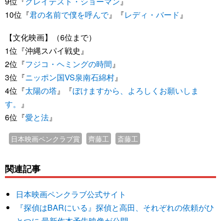
9位『
グレイテスト・ショーマン
』
10位『
君の名前で僕を呼んで
』『
レディ・バード
』
【文化映画】（6位まで）
1位『沖縄スパイ戦史』
2位『
フジコ・ヘミングの時間
』
3位『
ニッポン国VS泉南石綿村
』
4位『
太陽の塔
』『
ぼけますから、よろしくお願いしま
す。
』
6位『
愛と法
』
日本映画ペンクラブ賞
齊藤工
斎藤工
関連記事
日本映画ペンクラブ公式サイト
『探偵はBARにいる』探偵と高田、それぞれの依頼がひ
とつに 最新作本予告映像が公開