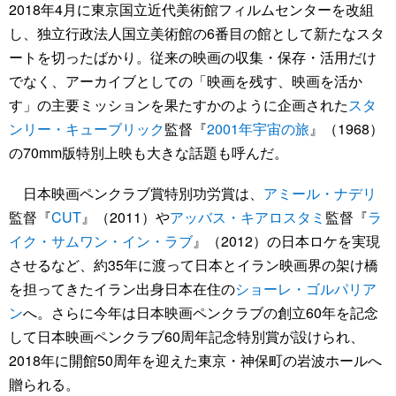
2018年4月に東京国立近代美術館フィルムセンターを改組
し、独立行政法人国立美術館の6番目の館として新たなスタ
ートを切ったばかり。従来の映画の収集・保存・活用だけ
でなく、アーカイブとしての「映画を残す、映画を活か
す」の主要ミッションを果たすかのように企画された
スタ
ンリー・キューブリック
監督『
2001年宇宙の旅
』（1968）
の70mm版特別上映も大きな話題も呼んだ。
日本映画ペンクラブ賞特別功労賞は、
アミール・ナデリ
監督『
CUT
』（2011）や
アッバス・キアロスタミ
監督『
ラ
イク・サムワン・イン・ラブ
』（2012）の日本ロケを実現
させるなど、約35年に渡って日本とイラン映画界の架け橋
を担ってきたイラン出身日本在住の
ショーレ・ゴルパリア
ン
へ。さらに今年は日本映画ペンクラブの創立60年を記念
して日本映画ペンクラブ60周年記念特別賞が設けられ、
2018年に開館50周年を迎えた東京・神保町の岩波ホールへ
贈られる。