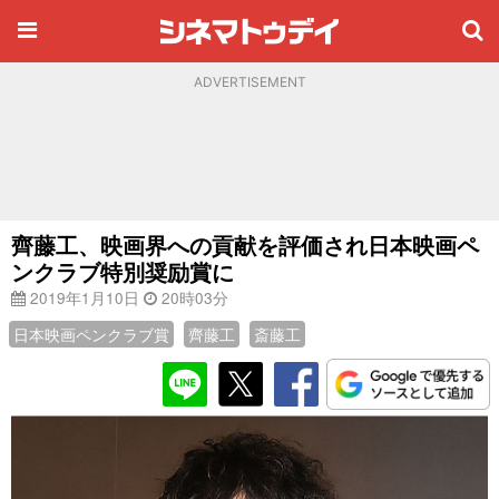
ADVERTISEMENT
齊藤工、映画界への貢献を評価され日本映画ペ
ンクラブ特別奨励賞に
2019年1月10日
20時03分
日本映画ペンクラブ賞
齊藤工
斎藤工