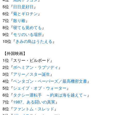
5位『
日日是好日
』
6位『
菊とギロチン
』
7位『
散り椿
』
8位『
寝ても覚めても
』
9位『
モリのいる場所
』
10位『
きみの鳥はうたえる
』
【外国映画】
1位『スリー・ビルボード』
2位『
ボヘミアン・ラプソディ
』
3位『
アリー／スター誕生
』
4位『
ペンタゴン・ペーパーズ／最高機密文書
』
5位『
シェイプ・オブ・ウォーター
』
6位『
タクシー運転手 ～約束は海を越えて～
』
7位『
1987、ある闘いの真実
』
8位『
ファントム・スレッド
』