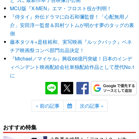
MCU版『X-MEN』エマ・フロスト役が判明！
『侍タイ』外伝ドラマに白石和彌監督！「心配無用ノ
介」安田淳一監督＆田村ツトムが明かす夢のタッグの裏
側
藤本タツキ×是枝裕和、実写映画『ルックバック』ベネ
チア映画祭コンペ部門出品決定！
『Michael／マイケル』興収66億円突破！日本のインデ
ィペンデント映画配給会社単独配給作品として歴代No.1
に
« 前の記事
次の記事 »
おすすめ特集