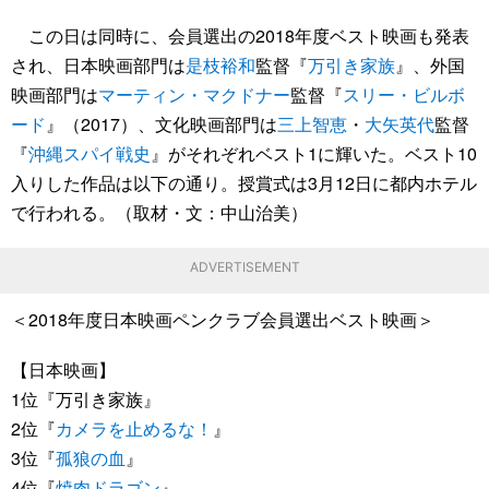
この日は同時に、会員選出の2018年度ベスト映画も発表
され、日本映画部門は
是枝裕和
監督『
万引き家族
』、外国
映画部門は
マーティン・マクドナー
監督『
スリー・ビルボ
ード
』（2017）、文化映画部門は
三上智恵
・
大矢英代
監督
『
沖縄スパイ戦史
』がそれぞれベスト1に輝いた。ベスト10
入りした作品は以下の通り。授賞式は3月12日に都内ホテル
で行われる。（取材・文：中山治美）
ADVERTISEMENT
＜2018年度日本映画ペンクラブ会員選出ベスト映画＞
【日本映画】
1位『万引き家族』
2位『
カメラを止めるな！
』
3位『
孤狼の血
』
4位『
焼肉ドラゴン
』