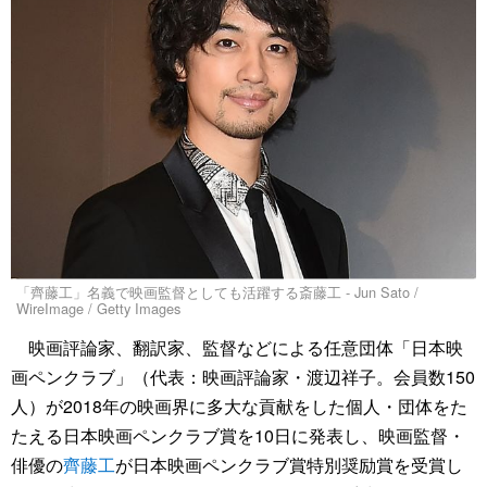
「齊藤工」名義で映画監督としても活躍する斎藤工 - Jun Sato /
WireImage / Getty Images
映画評論家、翻訳家、監督などによる任意団体「日本映
画ペンクラブ」（代表：映画評論家・渡辺祥子。会員数150
人）が2018年の映画界に多大な貢献をした個人・団体をた
たえる日本映画ペンクラブ賞を10日に発表し、映画監督・
俳優の
齊藤工
が日本映画ペンクラブ賞特別奨励賞を受賞し