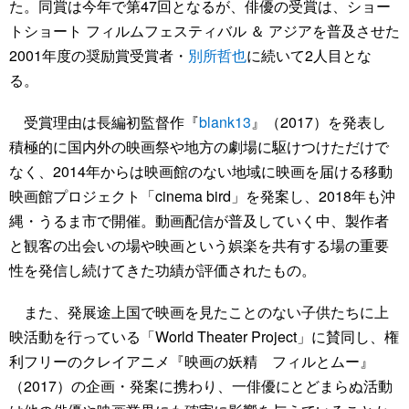
た。同賞は今年で第47回となるが、俳優の受賞は、ショー
トショート フィルムフェスティバル ＆ アジアを普及させた
2001年度の奨励賞受賞者・
別所哲也
に続いて2人目とな
る。
受賞理由は長編初監督作『
blank13
』（2017）を発表し
積極的に国内外の映画祭や地方の劇場に駆けつけただけで
なく、2014年からは映画館のない地域に映画を届ける移動
映画館プロジェクト「cinema bird」を発案し、2018年も沖
縄・うるま市で開催。動画配信が普及していく中、製作者
と観客の出会いの場や映画という娯楽を共有する場の重要
性を発信し続けてきた功績が評価されたもの。
また、発展途上国で映画を見たことのない子供たちに上
映活動を行っている「World Theater Project」に賛同し、権
利フリーのクレイアニメ『映画の妖精 フィルとムー』
（2017）の企画・発案に携わり、一俳優にとどまらぬ活動