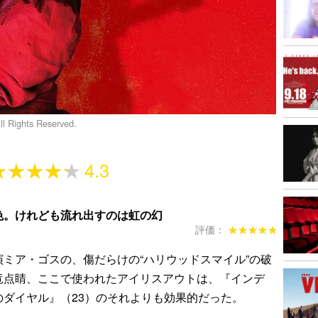
 Rights Reserved.
★★★★★
★★★★★
4.3
色。けれども流れ出すのは虹の幻
評価：
★★★★★
★★★★★
ミア・ゴスの、傷だらけの“ハリウッドスマイル”の破
竜点睛、ここで使われたアイリスアウトは、『インデ
のダイヤル』（23）のそれよりも効果的だった。