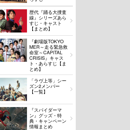
歴代『踊る大捜査
線』シリーズあら
すじ・キャスト
【まとめ】
『劇場版TOKYO
MER～走る緊急救
命室～CAPITAL
CRISIS』キャス
ト・あらすじ【ま
とめ】
「ラヴ上等」シー
ズン2メンバー
【一覧】
『スパイダーマ
ン』グッズ・特
典・キャンペーン
情報まとめ