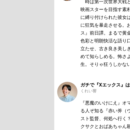
時は第一次世界大戦と
映画スターを目指す素
に縛り付けられた彼女
に狂気を暴走させる。お
ス』前日譚。まるで黄
色彩と明朗快活な語り
立たせ、古き良き美し
めて知らしめる。怖さ
生。そりゃ狂うしかな
ガチで『Xエックス』
くれい響
『悪魔のいけにえ』オ
る人ぞ知る『赤い斧（
スト監督、何処へ行く？
クサクとおばあちゃん