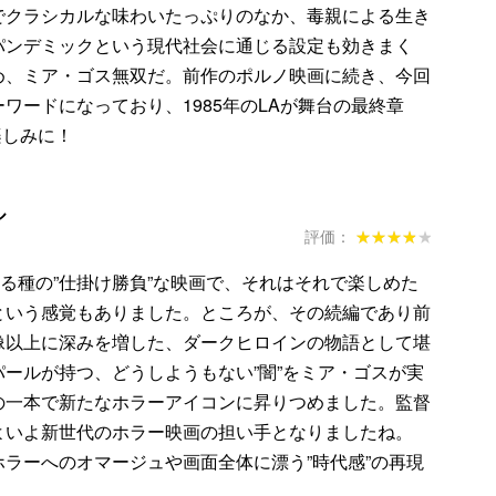
でクラシカルな味わいたっぷりのなか、毒親による生き
パンデミックという現代社会に通じる設定も効きまく
め、ミア・ゴス無双だ。前作のポルノ映画に続き、今回
ワードになっており、1985年のLAが舞台の最終章
然楽しみに！
ル
評価：
★★★★★
★★★★★
る種の”仕掛け勝負”な映画で、それはそれで楽しめた
という感覚もありました。ところが、その続編であり前
像以上に深みを増した、ダークヒロインの物語として堪
ールが持つ、どうしようもない”闇”をミア・ゴスが実
の一本で新たなホラーアイコンに昇りつめました。監督
よいよ新世代のホラー映画の担い手となりましたね。
ラーへのオマージュや画面全体に漂う”時代感”の再現