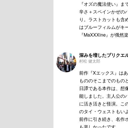
『オズの魔法使い』ま
辛さ＋スペインかぜの
り。ラストカットも含
はブルーフィルムがキー
『MaXXXine』が俄
深みを増したプリクエ
村松 健太郎
前作『Xエックス』はあ
もののそこまでのもの
日譚である本作は、想
能しました。主人公のパ
に活き活きと怪演。こ
のタイ・ウェストもい
前作に引き続き、名作ホ
も楽しかったです。