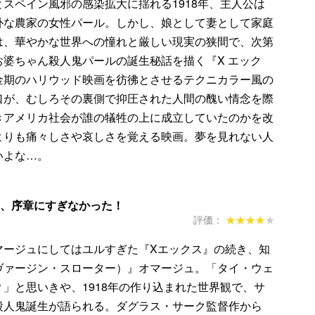
スペイン風邪の感染拡大に揺れる1918年、主人公は
朴な農家の女性パール。しかし、娘として妻として家庭
は、華やかな世界への憧れと厳しい現実の狭間で、次第
婆ちゃん殺人鬼パールの誕生秘話を描く『X エック
金期のハリウッド映画を彷彿とさせるテクニカラー風の
口が、むしろその裏側で抑圧された人間の醜い情念を際
きアメリカ社会が誰の犠牲の上に成立していたのかを改
よりも痛々しさや哀しさを覚える映画。夢を見れない人
いよな…。
は、序章にすぎなかった！
評価：
★★★★★
★★★★★
マージュにしてはユルすぎた『Xエックス』の続き、知
ヴァージン・スローター）』オマージュ。「タイ・ウェ
」と思いきや、1918年の作り込まれた世界観で、サ
殺人鬼誕生が語られる。ダグラス・サーク監督作から