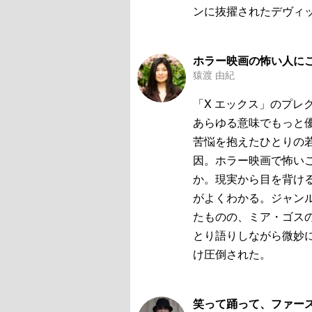
ンに抜擢されたデヴィ
ホラー映画の怖い人に
猿渡 由紀
「X エックス」のプレ
あらゆる意味でもっと
苦悩を抱えたひとりの
因。ホラー映画で怖い
か。現実から目を背け
がよくわかる。ジャン
たものの、ミア・ゴス
とり語りしながら微妙
け圧倒された。
笑って踊って、ファー