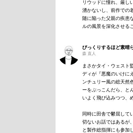
リウッドに憧れ、厳し
湧かないし、前作での
随に陥った父親の疾患
ルの風景を深化させる
びっくりするほど素晴
森 直人
まさかタイ・ウェスト監
ディが『悪魔のいけに
ンチュリー風の総天然
ーをぶっこんだら、と
いよく飛び込みつつ、
同時に田舎で鬱屈して
切ないお話ではあるが
と製作総指揮にも参加