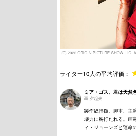
(C) 2022 ORIGIN PICTURE SHOW LLC. All
ライター10人の平均評価：
ミア・ゴス、君は天然
轟 夕起夫
製作総指揮、脚本、主演
壊力に胸打たれる。画
ィ・ジョーンズと運命