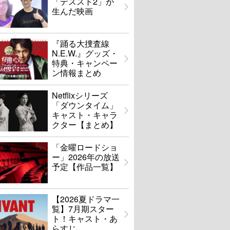
「デススト2」が
生んだ映画
『踊る大捜査線
N.E.W.』グッズ・
特典・キャンペー
ン情報まとめ
Netflixシリーズ
「ダウンタイム」
キャスト・キャラ
クター【まとめ】
「金曜ロードショ
ー」2026年の放送
予定【作品一覧】
【2026夏ドラマ一
覧】7月期スター
ト！キャスト・あ
らすじ