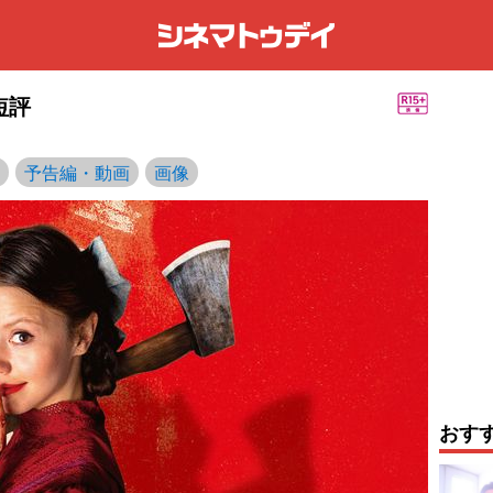
画短評
予告編・動画
画像
おす