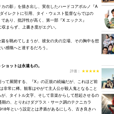
リカの影」を描き出し、実在したハードコアポルノ『A
915）をダイレクトに引用、タイ・ウェスト監督ならではの
であり、批評性が高く、第一部『X エックス』
に収まらず、上書き度がエグい。
全篇を眺めてしまうが、彼女の夫の立場、その胸中を想
ない感慨へと達するだろう。
トショットは永遠もの。
評価：
★★★★★
★★★★★
則って展開する、『X』の正規の続編だが、これほど前
2は非常に稀。観客はやがて主人公が殺人鬼となること
るが、タイトル文字、そして音楽からして想起させるの
全盛期の、とりわけダグラス・サーク調のテクニカラ
918年という設定とは矛盾があるにしろ、古き良きハ