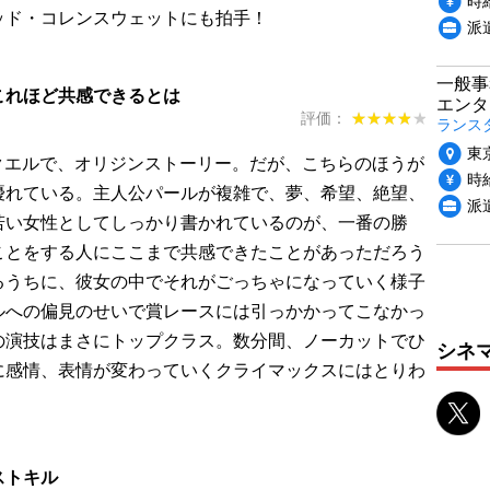
ッド・コレンスウェットにも拍手！
派
一般事
これほど共感できるとは
エンタ
評価：
★★★★★
★★★★★
ランス
東
クエルで、オリジンストーリー。だが、こちらのほうが
時給
優れている。主人公パールが複雑で、夢、希望、絶望、
派
若い女性としてしっかり書かれているのが、一番の勝
ことをする人にここまで共感できたことがあっただろう
るうちに、彼女の中でそれがごっちゃになっていく様子
ルへの偏見のせいで賞レースには引っかかってこなかっ
の演技はまさにトップクラス。数分間、ノーカットでひ
シネ
に感情、表情が変わっていくクライマックスにはとりわ
ストキル