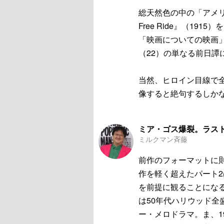
総天然色の中の「アメ
Free Ride』（1
「映画についての映画」
（22）の単なる前日譚
当然、ヒロイン目線で
像すると絶句するしか
ミア・ゴス爆裂。ラス
ミルクマン斉藤
前作のフォーマットに
作を軽く超えたパート
を前提に観ることにな
は50年代ハリウッド
ー・メロドラマ。ま、1