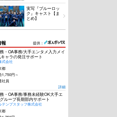
実写『ブルーロッ
ク』キャスト【ま
とめ】
情報
提供：
務・OA事務/大手エンタメ入力メイ
気キャラの発注サポート
株式会社
京都
1,750円～
遣社員
詳細
務・OA事務/事務未経験OK大手エ
グループ長期部内サポート
ルテンプスタッフ株式会社
京都
1,750円