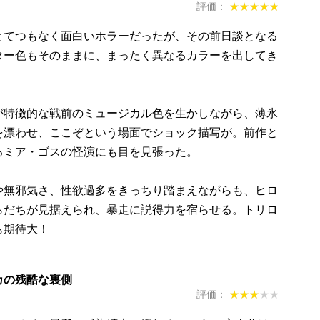
評価：
★★★★★
★★★★★
てつもなく面白いホラーだったが、その前日談となる
ター色もそのままに、まったく異なるカラーを出してき
特徴的な戦前のミュージカル色を生かしながら、薄氷
を漂わせ、ここぞという場面でショック描写が。前作と
るミア・ゴスの怪演にも目を見張った。
無邪気さ、性欲過多をきっちり踏まえながらも、ヒロ
らだちが見据えられ、暴走に説得力を宿らせる。トリロ
も期待大！
カの残酷な裏側
評価：
★★★★★
★★★★★