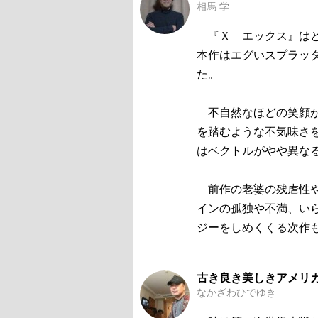
相馬 学
『Ｘ エックス』はと
本作はエグいスプラッ
た。
不自然なほどの笑顔が
を踏むような不気味さ
はベクトルがやや異な
前作の老婆の残虐性や
インの孤独や不満、い
ジーをしめくくる次作
古き良き美しきアメリ
なかざわひでゆき