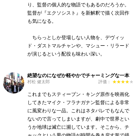
り、監督の個人的な物語でもあるのだろうか。
監督が『エクソシスト』を新解釈で描く次回作
も気になる。
ちらっとしか登場しない人物を、デヴィッ
ド・ダストマルチャンや、マシュー・リラード
が演じるという配役も味わい深い。
絶望なのになぜか軽やかでチャーミングな一本
村松 健太郎
評価：
★★★★★
★★★★★
これまでもスティーブン・キング原作を映画化
してきたマイク・フラナガナン監督による非常
に風変わりな一品。これはネタバレでもなんで
ないので言ってしまいますが、劇中で世界とい
うか地球は滅亡に瀕しています。そこから、チ
ャックという男の物語が時間を巻き戻す形で描