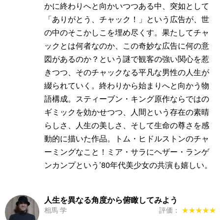
かに終わりへと向かいつつある中、突如として
「ありがとう、チャック！」という広告が、世
の中のそこかしこを埋め尽くす。果たしてチャ
ックとは何者なのか、この奇妙な広告に何の意
図があるのか？という謎で観客の強い関心を惹
きつつ、そのチャックなる平凡な男性の人生が
綴られていく。終わりから始まりへと向かう物
語構成。スティーブン・キング原作ならではの
ギミックを効かせつつ、人間という存在の素晴
らしさ、人生の美しさ、そして生命の尊さを感
動的に描いた作品。トム・ヒドルストンのチャ
ーミングなこと！ミア・サラにヘザー・ランゲ
ンカンプという’80年代美少女の共演も嬉しい。
人生を異なる角度から俯瞰してみよう
相馬 学
評価：
★★★★★
★★★★★