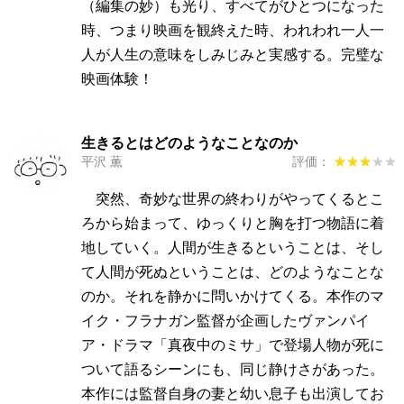
（編集の妙）も光り、すべてがひとつになった
時、つまり映画を観終えた時、われわれ一人一
人が人生の意味をしみじみと実感する。完璧な
映画体験！
生きるとはどのようなことなのか
平沢 薫
評価：
★★★★★
★★★★★
突然、奇妙な世界の終わりがやってくるとこ
ろから始まって、ゆっくりと胸を打つ物語に着
地していく。人間が生きるということは、そし
て人間が死ぬということは、どのようなことな
のか。それを静かに問いかけてくる。本作のマ
イク・フラナガン監督が企画したヴァンパイ
ア・ドラマ「真夜中のミサ」で登場人物が死に
ついて語るシーンにも、同じ静けさがあった。
本作には監督自身の妻と幼い息子も出演してお