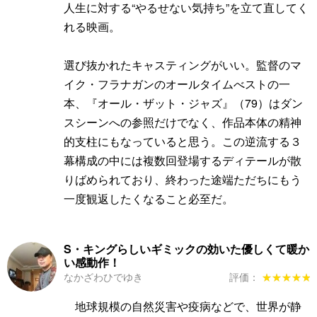
人生に対する“やるせない気持ち”を立て直してく
れる映画。
選び抜かれたキャスティングがいい。監督のマ
イク・フラナガンのオールタイムべストの一
本、『オール・ザット・ジャズ』（79）はダン
スシーンへの参照だけでなく、作品本体の精神
的支柱にもなっていると思う。この逆流する３
幕構成の中には複数回登場するディテールが散
りばめられており、終わった途端ただちにもう
一度観返したくなること必至だ。
S・キングらしいギミックの効いた優しくて暖か
い感動作！
なかざわひでゆき
評価：
★★★★★
★★★★★
地球規模の自然災害や疫病などで、世界が静