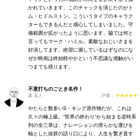
かれていきます。このチャックを演じたのがト
ム・ヒドルストン。こういうタイプのキャラク
ターもできるんだと感心してしまいました。守
備範囲が拡がったように思います。脇では何と
言ってもマーク・ハミル。素敵なおじいさまを
好演してます。絶望に瀕しているはずなのにな
ぜか映画は終始軽やかという不思議な感触がい
つまでも残ります。
不意打ちのごとき名作！
森 直人
評価：
★★★★★
★★★★★
やたらと数多いS・キング原作物だが、これは
久々の極上級。“世界の終わり”から始まる逆時系
列の全三章は、ナレーションの滑らかな運びを
軸とした抜群の語り口により、人生を繋ぎ直す