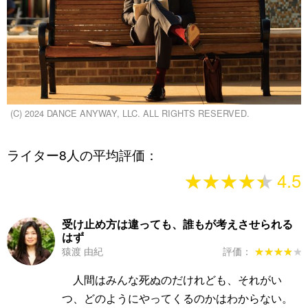
(C) 2024 DANCE ANYWAY, LLC. ALL RIGHTS RESERVED.
ライター8人の平均評価：
★★★★★
★★★★★
4.5
受け止め方は違っても、誰もが考えさせられる
はず
猿渡 由紀
評価：
★★★★★
★★★★★
人間はみんな死ぬのだけれども、それがい
つ、どのようにやってくるのかはわからない。