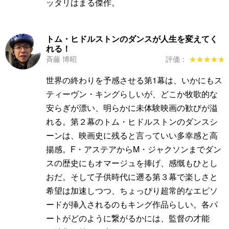
ッタリはまる傑作。
トム・ヒドルストンのダンスが人生を変えてく
れる！
斉藤 博昭
評価：
★★★★★
★★★★★
世界の終わりを予感させる第1幕は、いかにもス
ティーヴン・キングらしいが、どこか牧歌的な
安らぎが漂い、明らかに未体験映画の歓びが溢
れる。第２幕のトム・ヒドルストンのダンスシ
ーンは、映画史に残ると言っていい多幸感と高
揚感。F・アステアからM・ジャクソンまでダン
スの歴史にもオマージュを捧げ、感慨もひとし
おだ。そして子供時代に遡る第３幕で楽しさと
希望は加速しつつ、ちょっぴり超常的なエピソ
ードが挿入されるのもキング作品らしい。各パ
ートがどのように繋がるかには、監督の才能