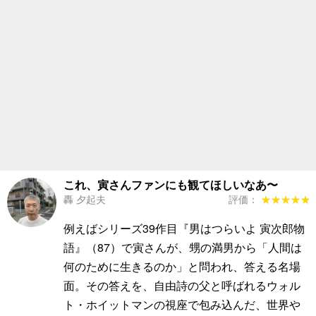
これ、寅さんファンにも観てほしいなあ〜
轟 夕起夫
評価：
★★★★★
★★★★★
例えばシリーズ39作目『男はつらいよ 寅次郎物
語』（87）で寅さんが、甥の満男から「人間は
何のために生きるのか」と問われ、答える名場
面。その答えを、自由詩の父と呼ばれるウォル
ト・ホイットマンの視座で包み込んだ、世界や